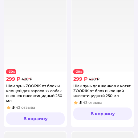
30
30
−
%
−
%
299 ₽
299 ₽
428 ₽
428 ₽
Шампунь ZOORIK от блох и
Шампунь для щенков и котят
клещей для взрослых собак
ZOORIK от блох и клещей
и кошек инсектицидный 250
инсектицидный 250 мл
мл
5
43
отзыва
Рейтинг:
5
42
отзыва
Рейтинг:
В корзину
В корзину