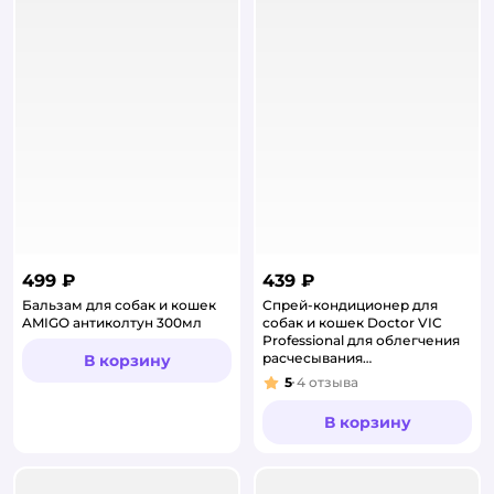
499 ₽
439 ₽
Бальзам для собак и кошек
Спрей-кондиционер для
AMIGO антиколтун 300мл
собак и кошек Doctor VIC
Professional для облегчения
расчесывания
В корзину
длинношерстных собак и
5
4
отзыва
Рейтинг:
кошек 200мл
В корзину