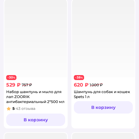
30
38
−
%
−
%
529 ₽
620 ₽
757 ₽
1 000 ₽
Набор шампунь и мыло для
Шампунь для собак и кошек
лап ZOORIK
Spets 1 л
антибактериальный 2*500 мл
В корзину
5
43
отзыва
Рейтинг:
В корзину