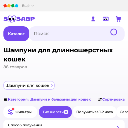
Детский мир
Ещё
Каталог
Шампуни для длинношерстных
кошек
88
товаров
Шампуни для кошек
Категория: Шампуни и бальзамы для кошек
Сортировка
Фильтры
Тип шерсти
Получить за 1-2 часа
Сего
Закрыть
Способ получения