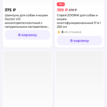
30
−
%
375 ₽
399 ₽
570 ₽
Шампунь для собак и кошек
Спрей ZOORIK для собак и
Doctor VIC
кошек
инсекторепеллентный с
многофункциональный 17 в 1
натуральными экстрактами
250 мл
трав 250мл
5
45
отзывов
Рейтинг:
В корзину
В корзину