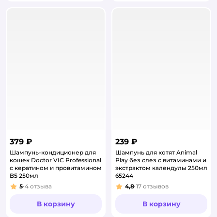
379 ₽
239 ₽
Шампунь-кондиционер для
Шампунь для котят Animal
кошек Doctor VIC Professional
Play без слез с витаминами и
с кератином и провитамином
экстрактом календулы 250мл
B5 250мл
65244
5
4
отзыва
4,8
17
отзывов
Рейтинг:
Рейтинг:
В корзину
В корзину