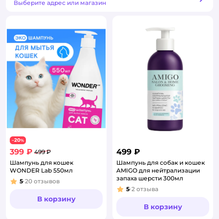
Способ получения
Выберите адрес или магазин
20
−
%
399 ₽
499 ₽
499 ₽
Шампунь для кошек
Шампунь для собак и кошек
WONDER Lab 550мл
AMIGO для нейтрализации
запаха шерсти 300мл
5
20
отзывов
Рейтинг:
5
2
отзыва
Рейтинг:
В корзину
В корзину