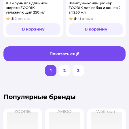
Шампунь для длинной
Шампунь-кондиционер
шерсти ZOORIK
ZOORIK для собак и кошек 2
увлажняющий 250 мл
в 1 250 мл
5
2
отзыва
5
41
отзыв
Рейтинг:
Рейтинг:
В корзину
В корзину
Показать ещё
1
2
3
Популярные бренды
ZOORIK
AMIGO
Wellroom