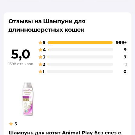
Отзывы на Шампуни для
длинношерстных кошек
5
999+
5,0
4
9
3
7
1398 отзывов
2
1
1
0
5
Шампунь для котят Animal Play без слез с