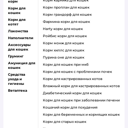
корм карника для кошек
корм
корм проплан для кошек
Корм для
кошек
корм грандорф для кошек
Корм для
фармина корм для кошек
котят
harty корм для кошек
Лакомства
ройбис корм для кошек
Наполнители
корм монж для кошек
Аксессуары
для кошек
корм хиллс для кошек
Груминг
пурина оне для кошек
Амуниция для
корм для кошек при мкб
кошек
корм для кошек с проблемами почек
Средства
Корм для кастрированных котов
ухода и
гигиены
влажный корм для кастрированных котов
Ветаптека
диабетический корм для кошек
корм для кошек при заболевании печени
кошачий корм для похудения
корм для беременных и кормящих кошек
корм для старых кошек