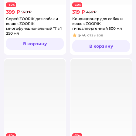
30
30
−
%
−
%
399 ₽
319 ₽
570 ₽
456 ₽
Спрей ZOORIK для собак и
Кондиционер для собак и
кошек ZOORIK
кошек ZOORIK
многофункциональный 17 в 1
гипоаллергенный 500 мл
250 мл
5
46
отзывов
Рейтинг:
В корзину
В корзину
30
30
−
%
−
%