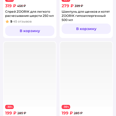
319 ₽
279 ₽
456 ₽
399 ₽
Спрей ZOORIK для легкого
Шампунь для щенков и котят
расчесывания шерсти 250 мл
ZOORIK гипоаллергенный
500 мл
5
45
отзывов
Рейтинг:
В корзину
В корзину
30
30
−
%
−
%
199 ₽
199 ₽
285 ₽
285 ₽