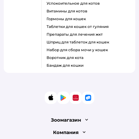
успокоительное для котов
витамины для котов
гормоны для кошек
таблетки для кошек от гуляния
препараты для лечения жкт
шприц для таблеток для кошек
набор для сбора мочи у кошек
воротник для кота
бандаж для кошки
App Store
Google Play
AppGallery
RuStore
Зоомагазин
Лицензия
Компания