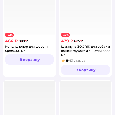
42
30
−
%
−
%
464 ₽
479 ₽
800 ₽
685 ₽
Кондиционер для шерсти
Шампунь ZOORIK для собак и
Spets 500 мл
кошек глубокой очистки 1000
мл
В корзину
5
43
отзыва
Рейтинг:
В корзину