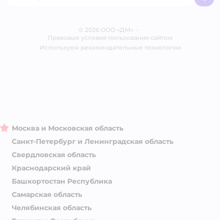
Бренды
Обратная связь
Одежда для собак
Контакты
Отзывы
Карта сайта
Ветаптека
© 2026 ООО «ДМ»
Блог
•
Правовые условия пользования сайтом
Магазины сети
Используем рекомендательные технологии
Москва и Московская область
Санкт-Петербург и Ленинградская область
Свердловская область
Краснодарский край
Башкортостан Республика
Самарская область
Челябинская область