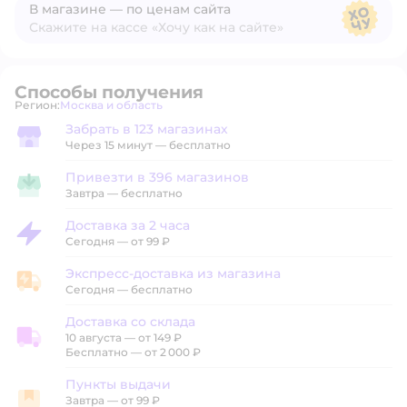
В магазине — по ценам сайта
Скажите на кассе «Хочу как на сайте»
В магазине — по ценам сайта
Способы получения
Регион:
Москва и область
Выбор адреса доставки.
Забрать в 123 магазинах
Забрать в магазине
Через 15 минут — бесплатно
Привезти в 396 магазинов
Привезти в магазин
Завтра
—
бесплатно
Доставка за 2 часа
Доставка за 2 часа
Сегодня
—
от 99 ₽
Экспресс-доставка из магазина
Экспресс-доставка из магазина
Сегодня
—
бесплатно
Доставка со склада
10 августа
—
от 149 ₽
Доставка со склада
Бесплатно — от 2 000 ₽
Пункты выдачи
Завтра
—
от 99 ₽
Пункты выдачи