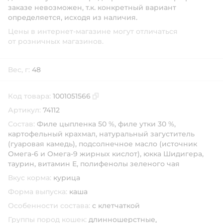
заказе невозможен, т.к. конкретный вариант
определяется, исходя из наличия.
Цены в интернет-магазине могут отличаться
от розничных магазинов.
Вес, г:
48
Код товара:
1001051566
Скопировать код товара
Артикул:
74112
Состав:
Филе цыпленка 50 %, филе утки 30 %,
картофельный крахмал, натуральный загуститель
(гуаровая камедь), подсолнечное масло (источник
Омега-6 и Омега-9 жирных кислот), юкка Шидигера,
таурин, витамин Е, полифенолы зеленого чая
Вкус корма:
курица
Форма выпуска:
каша
Особенности состава:
с клетчаткой
Группы пород кошек:
длинношерстные,