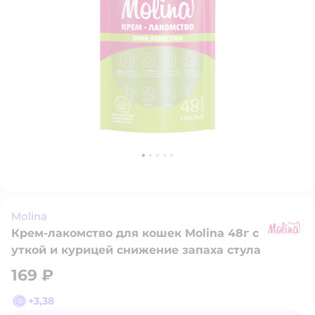
Molina
Крем-лакомство для кошек Molina 48г с
Mo
уткой и курицей снижение запаха стула
169 ₽
+
3,38