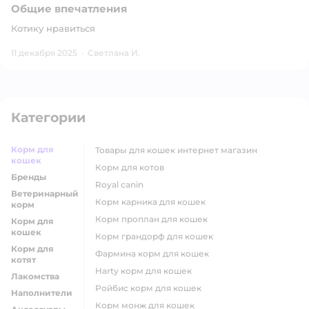
Общие впечатления
Котику нравиться
11 декабря 2025
·
Светлана И.
Категории
Корм для
товары для кошек интернет магазин
кошек
корм для котов
Бренды
royal canin
Ветеринарный
корм карника для кошек
корм
корм проплан для кошек
Корм для
кошек
корм грандорф для кошек
Корм для
фармина корм для кошек
котят
harty корм для кошек
Лакомства
ройбис корм для кошек
Наполнители
корм монж для кошек