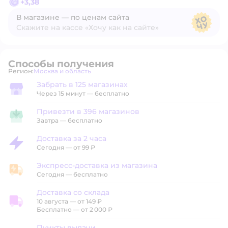
+
3,38
В магазине — по ценам сайта
Скажите на кассе «Хочу как на сайте»
В магазине — по ценам сайта
Способы получения
Регион:
Москва и область
Выбор адреса доставки.
Забрать в 125 магазинах
Забрать в магазине
Через 15 минут — бесплатно
Привезти в 396 магазинов
Привезти в магазин
Завтра
—
бесплатно
Доставка за 2 часа
Доставка за 2 часа
Сегодня
—
от 99 ₽
Экспресс-доставка из магазина
Экспресс-доставка из магазина
Сегодня
—
бесплатно
Доставка со склада
10 августа
—
от 149 ₽
Доставка со склада
Бесплатно — от 2 000 ₽
Пункты выдачи