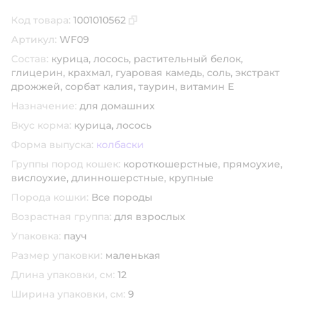
Код товара:
1001010562
Скопировать код товара
Артикул:
WF09
Состав:
курица, лосось, растительный белок,
глицерин, крахмал, гуаровая камедь, соль, экстракт
дрожжей, сорбат калия, таурин, витамин Е
Назначение:
для домашних
Вкус корма:
курица,
лосось
Форма выпуска:
колбаски
Группы пород кошек:
короткошерстные,
прямоухие,
вислоухие,
длинношерстные,
крупные
Порода кошки:
Все породы
Возрастная группа:
для взрослых
Упаковка:
пауч
Размер упаковки:
маленькая
Длина упаковки, см:
12
Ширина упаковки, см:
9