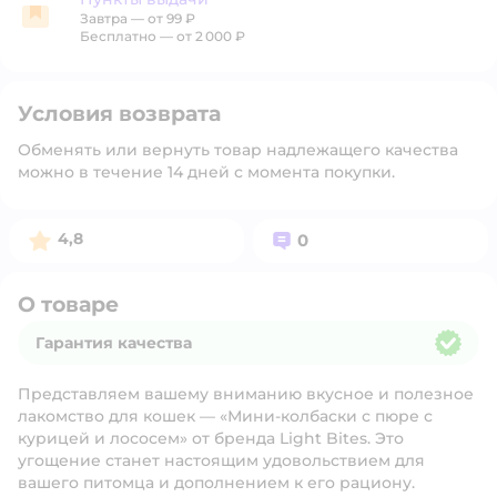
Завтра
—
от 99 ₽
Пункты выдачи
Бесплатно — от 2 000 ₽
Условия возврата
Обменять или вернуть товар надлежащего качества
можно в течение 14 дней с момента покупки.
Рейтинг:
Вопросов:
4,8
0
О товаре
Гарантия качества
Гарантия качества
Представляем вашему вниманию вкусное и полезное
лакомство для кошек —
«Мини-колбаски с пюре с
курицей и лососем»
от бренда Light Bites. Это
угощение станет настоящим удовольствием для
вашего питомца и дополнением к его рациону.