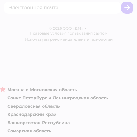
Промокоды
Сертификаты
Корм для собак
Вакансии
Бренды
Обратная связь
Одежда для собак
Контакты
Отзывы
Карта сайта
Ветаптека
© 2026 ООО «ДМ»
Блог
•
Правовые условия пользования сайтом
Магазины сети
Используем рекомендательные технологии
Москва и Московская область
Санкт-Петербург и Ленинградская область
Свердловская область
Краснодарский край
Башкортостан Республика
Самарская область