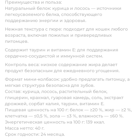
Преимущества и польза:
Натуральный белок:
курица и лосось — источники
легкоусвояемого белка, способствующего
поддержанию энергии и здоровья.
Нежная текстура с пюре:
подходит для кошек любого
возраста, включая пожилых и привередливых
питомцев.
Содержит таурин и витамин Е:
для поддержания
сердечно-сосудистой и иммунной систем.
Контроль веса:
низкое содержание жира делает
продукт безопасным для ежедневного угощения.
Формат мини-колбасок:
удобно предлагать питомцу, а
мягкая структура безопасна для зубов.
Состав:
курица, лосось, растительный белок,
глицерин, крахмал, гуаровая камедь, соль, экстракт
дрожжей, сорбат калия, таурин, витамин Е.
Пищевая ценность на 100 г:
белок — ≥20 %, жир — ≥2 %,
клетчатка — ≤0,5 %, зола — ≤3 %, влажность — ≤60 %.
Энергетическая ценность на 100 г:
139 ккал.
Масса нетто:
40 г.
Срок годности:
24 месяца.