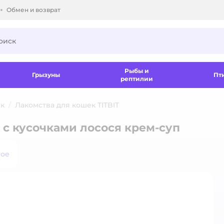
Обмен и возврат
ки.
Рыбы и
Грызуны
Пт
рептилии
ек
Лакомства для кошек TITBIT
4 с кусочками лосося крем-суп
ное