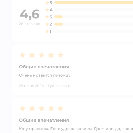
5
4,6
4
3
28 отзывов
2
1
Рейтинг:
5
Общие впечатления
Очень нравится питомцу
29 июня 2026
·
Гульчачак И.
Рейтинг:
5
Общие впечатления
Коту нравится. Ест с удовольствием. Даем иногда, как 