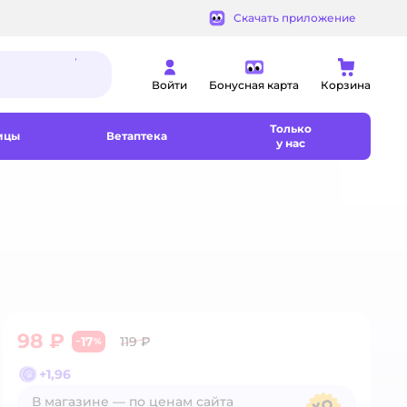
Скачать приложение
Войти
Бонусная карта
Корзина
Только
ицы
Ветаптека
у нас
98 ₽
17
119 ₽
−
%
+
1,96
В магазине — по ценам сайта