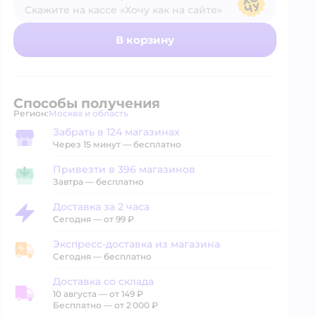
Скажите на кассе «Хочу как на сайте»
В магазине — по ценам сайта
В корзину
Способы получения
Регион:
Москва и область
Выбор адреса доставки.
Забрать в 124 магазинах
Забрать в магазине
Через 15 минут — бесплатно
Привезти в 396 магазинов
Привезти в магазин
Завтра
—
бесплатно
Доставка за 2 часа
Доставка за 2 часа
Сегодня
—
от 99 ₽
Экспресс-доставка из магазина
Экспресс-доставка из магазина
Сегодня
—
бесплатно
Доставка со склада
10 августа
—
от 149 ₽
Доставка со склада
Бесплатно — от 2 000 ₽