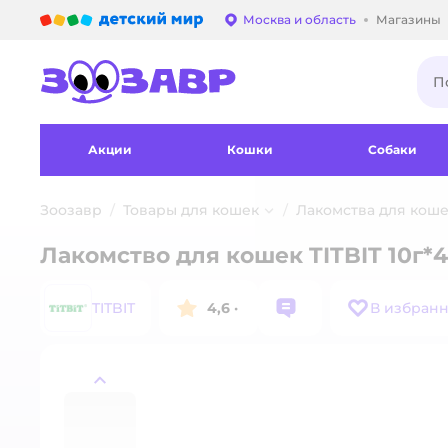
Детский мир
Москва и область
Магазины
Выбор адреса достав
Акции
Кошки
Собаки
Зоозавр
Товары для кошек
Лакомства для кош
Лакомство для кошек TITBIT 10г*
TITBIT
4,6
·
В избран
назад