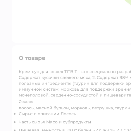
О товаре
Крем-суп для кошек TITBIT – это специально разра
Содержат кусочки свежего мяса; 2. Содержат 98%
полезные ингредиенты (таурин для поддержки зр
иммунной систем; морковь для поддержки зрени
мочеполовой, сердечно-сосудистой и пищеварите
Состав:
лосось, мясной бульон, морковь, петрушка, таурин
Сырье в описании Лосось
Часть сырья Мясо и субпродукты
Пищевая ценность в 100 г: белки 5,2 г, жиры 2,3 г, з