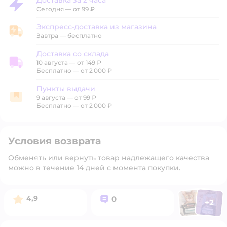
Доставка за 2 часа
Доставка за 2 часа
Сегодня
—
от 99 ₽
Экспресс-доставка из магазина
Экспресс-доставка из магазина
Завтра
—
бесплатно
Доставка со склада
10 августа
—
от 149 ₽
Доставка со склада
Бесплатно — от 2 000 ₽
Пункты выдачи
9 августа
—
от 99 ₽
Пункты выдачи
Бесплатно — от 2 000 ₽
Условия возврата
Обменять или вернуть товар надлежащего качества
можно в течение 14 дней с момента покупки.
Фото польз
Фото п
Рейтинг:
Вопросов:
4,9
0
+
2
Открыт