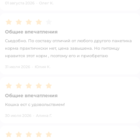
01 августа 2026
·
Oлег К.
Рейтинг:
4
Общие впечатления
Сьедобно. По составу отличий от любого другого пакетика
корма практичнски нет, цена завышена. Но питомцу
нравится этот корм , поэтому его и приобретаю
31 июля 2026
·
Юлия К.
Рейтинг:
5
Общие впечатления
Кошка ест с удовольствием!
30 июля 2026
·
Алина Г.
Рейтинг:
5