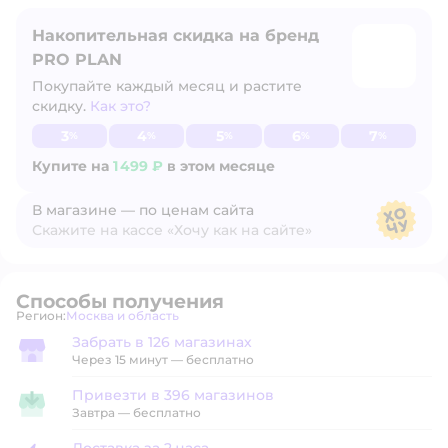
Накопительная скидка на бренд
PRO PLAN
Покупайте каждый месяц и растите
скидку.
Как это?
Узнать больше
3
4
5
6
7
%
%
%
%
%
Купите на
1 499 ₽
в этом месяце
В магазине — по ценам сайта
Скажите на кассе «Хочу как на сайте»
В магазине — по ценам сайта
Способы получения
Регион:
Москва и область
Выбор адреса доставки.
Забрать в 126 магазинах
Забрать в магазине
Через 15 минут — бесплатно
Привезти в 396 магазинов
Привезти в магазин
Завтра
—
бесплатно