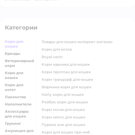
Категории
Корм для
товары для кошек интернет магазин
кошек
корм для котов
Бренды
royal canin
Ветеринарный
корм карника для кошек
корм
корм проплан для кошек
Корм для
кошек
корм грандорф для кошек
Корм для
фармина корм для кошек
котят
harty корм для кошек
Лакомства
ройбис корм для кошек
Наполнители
корм монж для кошек
Аксессуары
для кошек
корм хиллс для кошек
Груминг
пурина оне для кошек
Амуниция для
корм для кошек при мкб