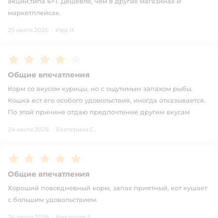
акции,типа 6+1. Дешевле, чем в других магазинах и
маркетплейсах.
25 июля 2026
·
Ира И.
Рейтинг:
4
Общие впечатления
Корм со вкусом курицы, но с ощутимым запахом рыбы.
Кошка ест его особого удовольствия, иногда отказывается.
По этой причине отдаю предпочтение другим вкусам
24 июля 2026
·
Екатерина С.
Рейтинг:
5
Общие впечатления
Хороший повседневный корм, запах приятный, кот кушает
с большим удовольствием.
24 июля 2026
·
Виктория Е.