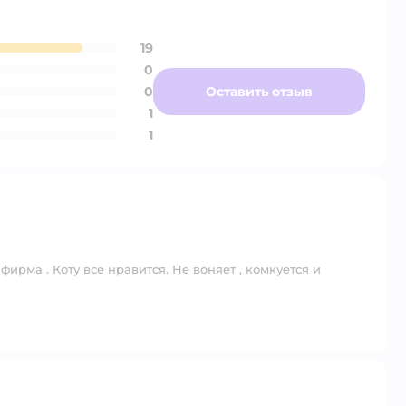
19
0
0
Оставить отзыв
1
1
ирма . Коту все нравится. Не воняет , комкуется и