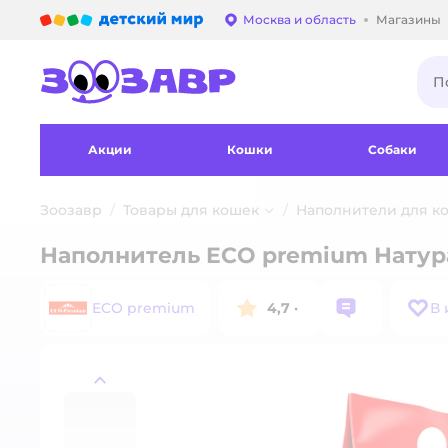
Детский мир
Москва и область
Магазины
Выбор адреса достав
Акции
Кошки
Собаки
Зоозавр
Товары для кошек
Наполнители для ко
Наполнитель ECO premium Натура
ECO premium
4,7
·
В 
назад