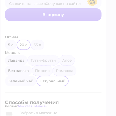
Скажите на кассе «Хочу как на сайте»
В магазине — по ценам сайта
В корзину
Объём
5 л
20 л
55 л
Модель
Лаванда
Тутти-фрутти
Алоэ
Без запаха
Персик
Ромашка
Зелёный чай
Натуральный
Способы получения
Регион:
Москва и область
Выбор адреса доставки.
Забрать в магазине