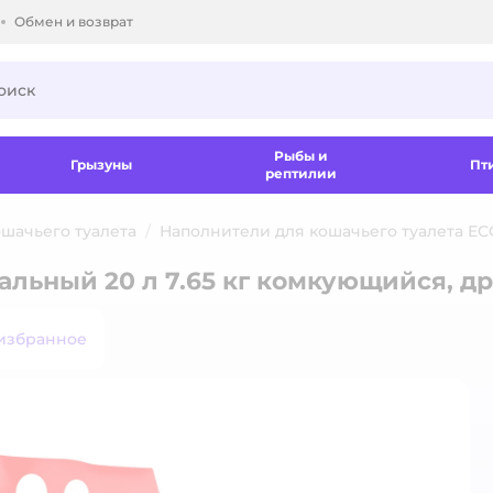
Обмен и возврат
ки.
Рыбы и
Грызуны
Пт
рептилии
шачьего туалета
Наполнители для кошачьего туалета E
льный 20 л 7.65 кг комкующийся, д
избранное