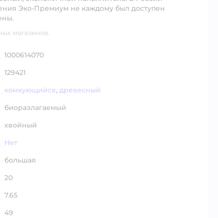
ления Эко-Премиум не каждому был доступен
ены.
ных магазинов.
1000614070
129421
комкующийся
,
древесный
биоразлагаемый
хвойный
Нет
большая
20
7.65
49