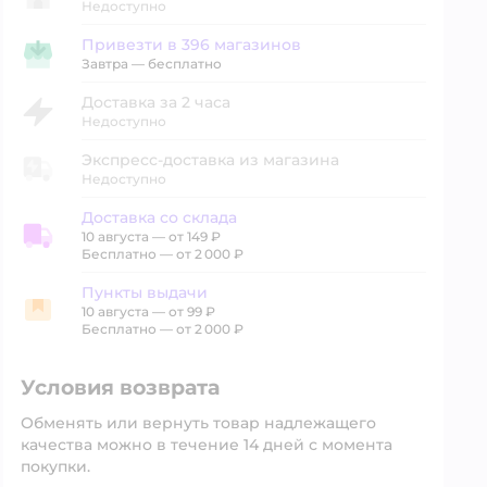
Недоступно
Привезти в 396 магазинов
Привезти в магазин
Завтра
—
бесплатно
Доставка за 2 часа
Недоступно
Экспресс-доставка из магазина
Недоступно
Доставка со склада
10 августа
—
от 149 ₽
Доставка со склада
Бесплатно — от 2 000 ₽
Пункты выдачи
10 августа
—
от 99 ₽
Пункты выдачи
Бесплатно — от 2 000 ₽
Условия возврата
Обменять или вернуть товар надлежащего
качества можно в течение 14 дней с момента
покупки.