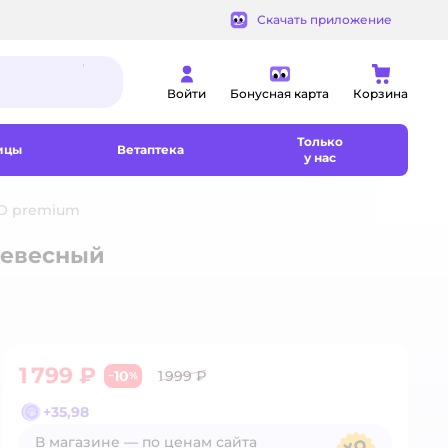
Скачать приложение
Войти
Бонусная карта
Корзина
Только
ицы
Ветаптека
у нас
CO premium
ревесный
1 799 ₽
10
1 999 ₽
−
%
+
35,98
В магазине — по ценам сайта