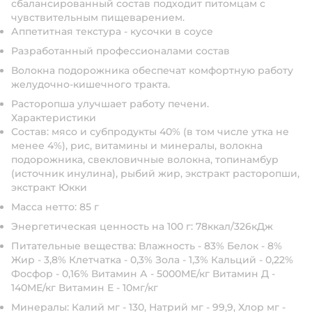
сбалансированный состав подходит питомцам с
чувствительным пищеварением.
Аппетитная текстура - кусочки в соусе
Разработанный профессионалами состав
Волокна подорожника обеспечат комфортную работу
желудочно-кишечного тракта.
Расторопша улучшает работу печени.
Характеристики
Состав: мясо и субпродукты 40% (в том числе утка не
менее 4%), рис, витамины и минералы, волокна
подорожника, свекловичные волокна, топинамбур
(источник инулина), рыбий жир, экстракт расторопши,
экстракт Юкки
Масса нетто: 85 г
Энергетическая ценность на 100 г: 78ккал/326кДж
Питательные вещества: Влажность - 83% Белок - 8%
Жир - 3,8% Клетчатка - 0,3% Зола - 1,3% Кальций - 0,22%
Фосфор - 0,16% Витамин А - 5000МЕ/кг Витамин Д -
140МЕ/кг Витамин Е - 10мг/кг
Минералы: Калий мг - 130, Натрий мг - 99,9, Хлор мг -