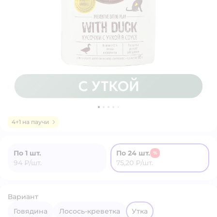
4+1 на паучи
По 1 шт.
По 24 шт.
%
94 ₽/шт.
75,20 ₽/шт.
Вариант
Говядина
Лосось-креветка
Утка