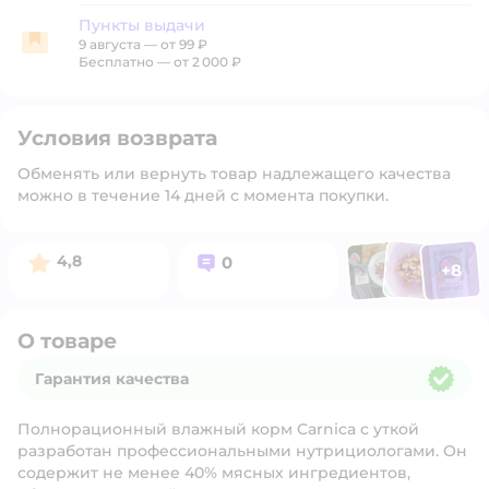
Пункты выдачи
9 августа
—
от 99 ₽
Пункты выдачи
Бесплатно — от 2 000 ₽
Условия возврата
Обменять или вернуть товар надлежащего качества
можно в течение 14 дней с момента покупки.
Фото п
Фото пользоват
Фото польз
Рейтинг:
Вопросов:
4,8
0
+
8
Открыть 
О товаре
Гарантия качества
Гарантия качества
Полнорационный влажный корм Carnica с уткой
разработан профессиональными нутрициологами. Он
содержит не менее 40% мясных ингредиентов,