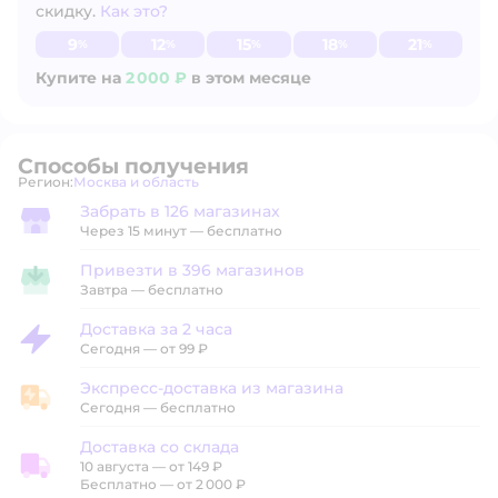
скидку.
Как это?
Узнать больше
9
12
15
18
21
%
%
%
%
%
Купите на
2 000 ₽
в этом месяце
Способы получения
Регион:
Москва и область
Выбор адреса доставки.
Забрать в 126 магазинах
Забрать в магазине
Через 15 минут — бесплатно
Привезти в 396 магазинов
Привезти в магазин
Завтра
—
бесплатно
Доставка за 2 часа
Доставка за 2 часа
Сегодня
—
от 99 ₽
Экспресс-доставка из магазина
Экспресс-доставка из магазина
Сегодня
—
бесплатно
Доставка со склада
10 августа
—
от 149 ₽
Доставка со склада
Бесплатно — от 2 000 ₽