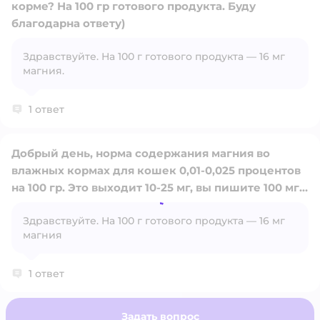
корме? На 100 гр готового продукта. Буду
благодарна ответу)
Открыть вопрос
Здравствуйте. На 100 г готового продукта — 16 мг
магния.
1 ответ
Добрый день, норма содержания магния во
влажных кормах для кошек 0,01-0,025 процентов
на 100 гр. Это выходит 10-25 мг, вы пишите 100 мг в
предыдущем ответе Это превышение минимум в
Открыть вопрос
Здравствуйте. На 100 г готового продукта — 16 мг
4 раза. Хотелось бы получить корректный ответ
магния
на вопрос, а также уточнить содержание магния
во всей линейке влажных кормов для кошек.
Спасибо!
1 ответ
Задать вопрос