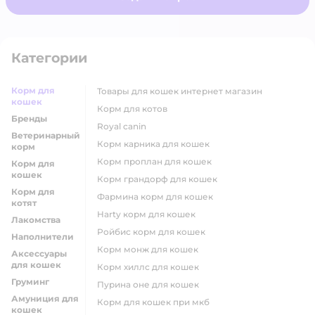
Категории
Корм для
товары для кошек интернет магазин
кошек
корм для котов
Бренды
royal canin
Ветеринарный
корм карника для кошек
корм
корм проплан для кошек
Корм для
кошек
корм грандорф для кошек
Корм для
фармина корм для кошек
котят
harty корм для кошек
Лакомства
ройбис корм для кошек
Наполнители
корм монж для кошек
Аксессуары
для кошек
корм хиллс для кошек
Груминг
пурина оне для кошек
Амуниция для
корм для кошек при мкб
кошек