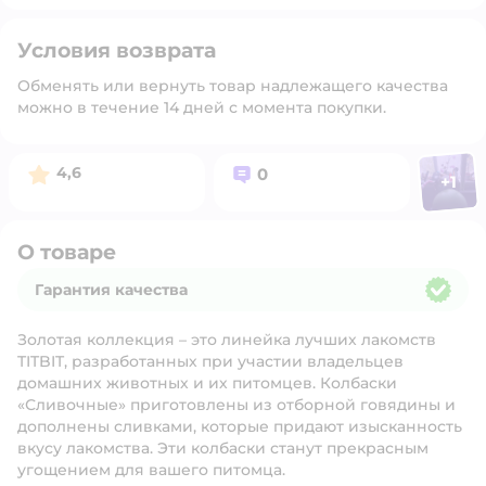
Условия возврата
Обменять или вернуть товар надлежащего качества
можно в течение 14 дней с момента покупки.
Фото п
Рейтинг:
Вопросов:
4,6
0
+
1
Откр
О товаре
Гарантия качества
Гарантия качества
Золотая коллекция – это линейка лучших лакомств
TITBIT, разработанных при участии владельцев
домашних животных и их питомцев. Колбаски
«Сливочные» приготовлены из отборной говядины и
дополнены сливками, которые придают изысканность
вкусу лакомства. Эти колбаски станут прекрасным
угощением для вашего питомца.