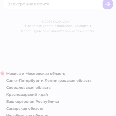
Сертификаты
Корм для собак
Вакансии
Бренды
Обратная связь
Одежда для собак
Контакты
Отзывы
Карта сайта
Ветаптека
© 2026 ООО «ДМ»
Блог
•
Правовые условия пользования сайтом
Магазины сети
Используем рекомендательные технологии
Москва и Московская область
Санкт-Петербург и Ленинградская область
Свердловская область
Краснодарский край
Башкортостан Республика
Самарская область
Челябинская область