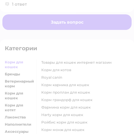
1 ответ
Задать вопрос
Категории
Корм для
товары для кошек интернет магазин
кошек
корм для котов
Бренды
royal canin
Ветеринарный
корм карника для кошек
корм
корм проплан для кошек
Корм для
кошек
корм грандорф для кошек
Корм для
фармина корм для кошек
котят
harty корм для кошек
Лакомства
ройбис корм для кошек
Наполнители
корм монж для кошек
Аксессуары