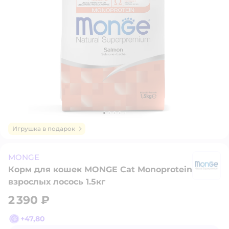
Игрушка в подарок
MONGE
Корм для кошек MONGE Cat Monoprotein
M
взрослых лосось 1.5кг
2 390 ₽
+
47,80