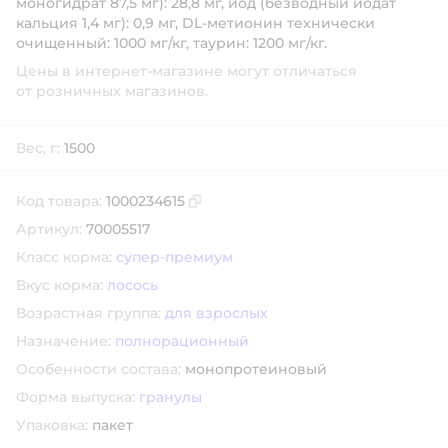
моногидрат 87,5 мг): 28,8 мг, йод (безводный йодат
кальция 1,4 мг): 0,9 мг, DL-метионин технически
очищенный: 1000 мг/кг, таурин: 1200 мг/кг.
Цены в интернет-магазине могут отличаться
от розничных магазинов.
Вес, г:
1500
Код товара:
1000234615
Скопировать код товара
Артикул:
70005517
Класс корма:
супер-премиум
Вкус корма:
лосось
Возрастная группа:
для взрослых
Назначение:
полнорационный
Особенности состава:
монопротеиновый
Форма выпуска:
гранулы
Упаковка:
пакет