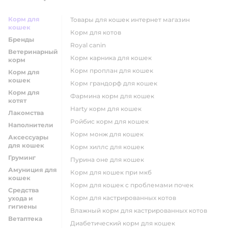
Корм для
товары для кошек интернет магазин
кошек
корм для котов
Бренды
royal canin
Ветеринарный
корм карника для кошек
корм
корм проплан для кошек
Корм для
кошек
корм грандорф для кошек
Корм для
фармина корм для кошек
котят
harty корм для кошек
Лакомства
ройбис корм для кошек
Наполнители
корм монж для кошек
Аксессуары
для кошек
корм хиллс для кошек
Груминг
пурина оне для кошек
Амуниция для
корм для кошек при мкб
кошек
корм для кошек с проблемами почек
Средства
Корм для кастрированных котов
ухода и
гигиены
влажный корм для кастрированных котов
Ветаптека
диабетический корм для кошек