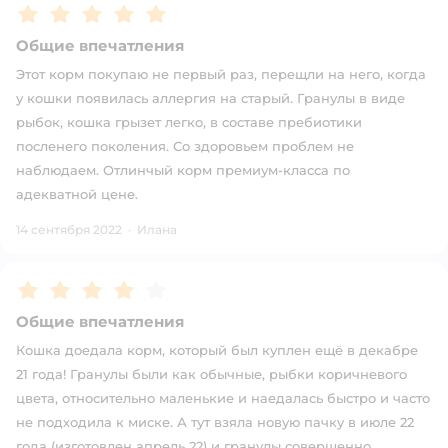
Рейтинг:
5
Общие впечатления
Этот корм покупаю не первый раз, перещли на него, когда
у кошки появилась аллергия на старый. Гранулы в виде
рыбок, кошка грызет легко, в составе пребиотики
посленего поколения. Со здоровьем проблем не
наблюдаем. Отлинчый корм премиум-класса по
адекватной цене.
14 сентября 2022
·
Илана
Рейтинг:
4
Общие впечатления
Кошка доедала корм, который был куплен ещё в декабре
21 года! Гранулы были как обычные, рыбки коричневого
цвета, относительно маленькие и наедалась быстро и часто
не подходила к миске. А тут взяла новую пачку в июле 22
года (изготовлен апрель 22) и гранулы совершенно