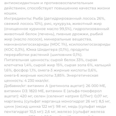
антиоксидантным и противовоспалительным
действием, способствует повышению качества жизни
кошек.
Ингредиенты: Рыба (дегидрированный лосось 26%,
свежий лосось 10%), рис, кукуруза, животный жир
(очищенное куриное масло 99,5%), гидролизованный
животный белок (печень), пивные дрожжи, рыбий
жир (масло лосося), минеральные вещества,
маннанолигосахариды (МОС 1%), ксилоолигосахариды
(КОС 0,3%), Юкка Шидигера (0,1%), продукты
переработки растений (шиповник 0,1%).
Питательная ценность: сырой белок 33%, сырая
клетчатка 1,4%, сырой жир 15%, сырая зола 6%, кальций
1,6%, фосфор 1,1%, омега-3 жирные кислоты 0,6%,
омега-6 жирные кислоты 3,85%. Энергетическая
ценность: 4 230 ккал/кг.
Добавки/кг: витамин А (ретинола ацетат): 26 000 МЕ,
витамин D3: 1820 МЕ, витамин Е (альфа-токоферол
ацетат): 420 мг, селен (селенит натрия 0,17мг): 0,07 мг,
марганец (сульфат марганца моногидрат 26 мг): 8,5 мг,
цинк (оксид цинка 122 мг): 98 мг, медь (сульфат меди
пентагидрат 10,5 мг): 2,6 мг, железо (сульфат железа