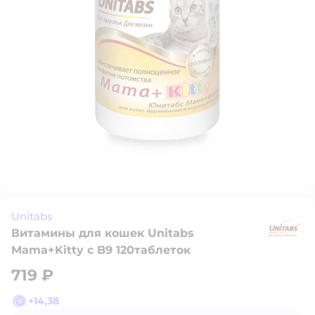
Unitabs
Витамины для кошек Unitabs
Un
Mama+Kitty c B9 120таблеток
719 ₽
+
14,38