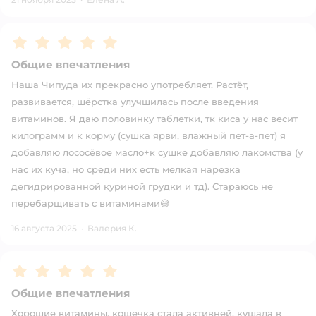
Рейтинг:
5
Общие впечатления
Наша Чипуда их прекрасно употребляет. Растёт,
развивается, шёрстка улучшилась после введения
витаминов. Я даю половинку таблетки, тк киса у нас весит
килограмм и к корму (сушка ярви, влажный пет-а-пет) я
добавляю лососёвое масло+к сушке добавляю лакомства (у
нас их куча, но среди них есть мелкая нарезка
дегидрированной куриной грудки и тд). Стараюсь не
перебарщивать с витаминами😅
16 августа 2025
·
Валерия К.
Рейтинг:
5
Общие впечатления
Хорошие витамины, кошечка стала активней, кушала в