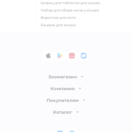
шприц для таблеток для кошек
набор для сбора мочи у кошек
воротник для кота
бандаж для кошки
App Store
Google Play
AppGallery
RuStore
Зоомагазин
Лицензия
Компания
Как сделать заказ
О компании
Покупателям
Доставка и оплата
Раскрытие информации
Бонусные карты
Каталог
Обмен и возврат товара
Инвесторам
Электронные подарочные сертификаты
Правила продажи
Товары для кошек
Пресс-центр
Проверка баланса подарочной карты
Политика конфиденциальности
Корм для кошек