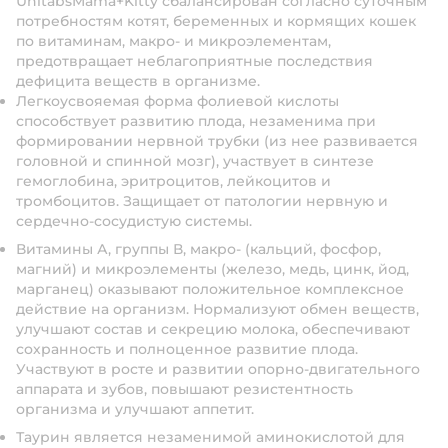
UnitabsMama+Kitty сбалансирован согласно суточным
потребностям котят, беременных и кормящих кошек
по витаминам, макро- и микроэлементам,
предотвращает неблагоприятные последствия
дефицита веществ в организме.
Легкоусвояемая форма фолиевой кислоты
способствует развитию плода, незаменима при
формировании нервной трубки (из нее развивается
головной и спинной мозг), участвует в синтезе
гемоглобина, эритроцитов, лейкоцитов и
тромбоцитов. Защищает от патологии нервную и
сердечно-сосудистую системы.
Витамины А, группы В, макро- (кальций, фосфор,
магний) и микроэлементы (железо, медь, цинк, йод,
марганец) оказывают положительное комплексное
действие на организм. Нормализуют обмен веществ,
улучшают состав и секрецию молока, обеспечивают
сохранность и полноценное развитие плода.
Участвуют в росте и развитии опорно-двигательного
аппарата и зубов, повышают резистентность
организма и улучшают аппетит.
Таурин является незаменимой аминокислотой для