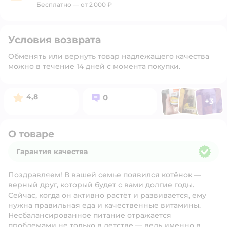
Бесплатно — от 2 000 ₽
Условия возврата
Обменять или вернуть товар надлежащего качества
можно в течение 14 дней с момента покупки.
Фото п
Фото пользоват
Фото польз
Рейтинг:
Вопросов:
4,8
0
+
3
Открыть 
О товаре
Гарантия качества
Гарантия качества
Поздравляем! В вашей семье появился котёнок —
верный друг, который будет с вами долгие годы.
Сейчас, когда он активно растёт и развивается, ему
нужна правильная еда и качественные витамины.
Несбалансированное питание отражается
проблемами не только в детстве — ведь именно в