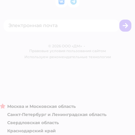
Закупки
ВКонтакте
Telegram
Оплата Мокка
Политика использования файлов cookie
Одежда для кошек
Аренда торговых помещений
Акции
Сертификат АКИТ
Товары для собак
Горячая линия безопасности
Промокоды
Сертификаты
Корм для собак
Вакансии
Бренды
Обратная связь
Одежда для собак
Контакты
Отзывы
Карта сайта
Ветаптека
© 2026 ООО «ДМ»
Блог
•
Правовые условия пользования сайтом
Магазины сети
Используем рекомендательные технологии
Москва и Московская область
Санкт-Петербург и Ленинградская область
Свердловская область
Краснодарский край