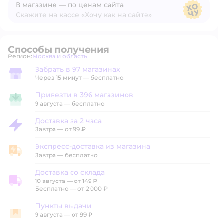
В магазине — по ценам сайта
Скажите на кассе «Хочу как на сайте»
В магазине — по ценам сайта
Способы получения
Регион:
Москва и область
Выбор адреса доставки.
Забрать в 97 магазинах
Забрать в магазине
Через 15 минут — бесплатно
Привезти в 396 магазинов
Привезти в магазин
9 августа
—
бесплатно
Доставка за 2 часа
Доставка за 2 часа
Завтра
—
от 99 ₽
Экспресс-доставка из магазина
Экспресс-доставка из магазина
Завтра
—
бесплатно
Доставка со склада
10 августа
—
от 149 ₽
Доставка со склада
Бесплатно — от 2 000 ₽
Пункты выдачи
9 августа
—
от 99 ₽
Пункты выдачи