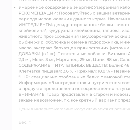
Умеренное содержание энергии: Умеренная калор
РЕКОМЕНДАЦИИ: Посоветуйтесь с вашим ветерин
периода использования данного корма. Начальный
ИНГРЕДИЕНТЫ: дегидратированные белки животно
клейковина*, кукурузная клейковина, тапиока, из
животного происхождения (вкусоароматические до
рыбий жир, оболочка и семена подорожника, мин
масло, экстракт бархатцев прямостоячих (источни
ДОБАВКИ (в 1 кг): Питательные добавки: Витамин A:
2,3 мг, Медь: 3 мг, Марганец: 29 мг, Цинк: 88 мг, C
СОДЕРЖАНИЕ ПИТАТЕЛЬНЫХ ВЕЩЕСТВ: Белки: 46 % -
Клетчатка пищевая: 3,6 % - Крахмал: 18,8 % - Незам
*L.I.P.: специально отобранные белки с высокой с
Информация об ингредиентах и нутриентном сост
о продукте представлена непосредственно на упа
ВНИМАНИЕ! Товар представлен в старом и новом 
заказе невозможен, т.к. конкретный вариант опре
Цены в интернет-магазине могут отличаться от рознич
Вес, г: