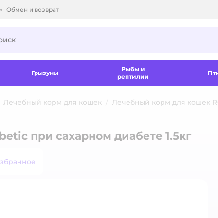
Обмен и возврат
ки.
Рыбы и
Грызуны
Пт
рептилии
Лечебный корм для кошек
Лечебный корм для кошек R
etic при сахарном диабете 1.5кг
избранное