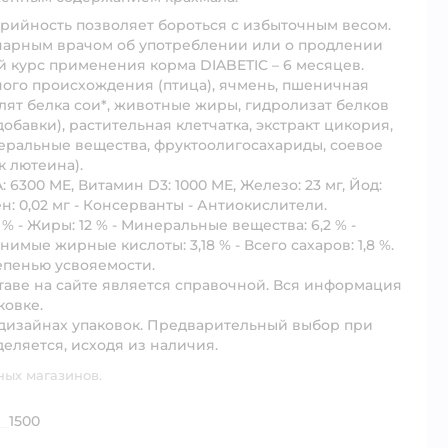
ийность позволяет бороться с избыточным весом.
арным врачом об употреблении или о продлении
 курс применения корма DIABETIC – 6 месяцев.
го происхождения (птица), ячмень, пшеничная
олят белка сои*, животные жиры, гидролизат белков
бавки), растительная клетчатка, экстракт цикория,
еральные вещества, фруктоолигосахариды, соевое
к лютеина).
 6300 ME, Витамин D3: 1000 ME, Железо: 23 мг, Йод:
eлeн: 0,02 мг - Консерванты - Антиокислители.
 Жиры: 12 % - Минеральные вещества: 6,2 % -
енимые жирные кислоты: 3,18 % - Всего сахаров: 1,8 %.
тепенью усвояемости.
аве на сайте является справочной. Вся информация
ковке.
дизайнах упаковок. Предварительный выбор при
деляется, исходя из наличия.
ных магазинов.
1500