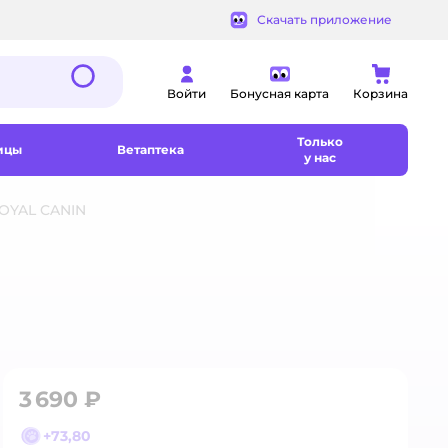
Скачать приложение
Войти
Бонусная карта
Корзина
Только
ицы
Ветаптека
у нас
OYAL CANIN
3 690 ₽
+
73,80