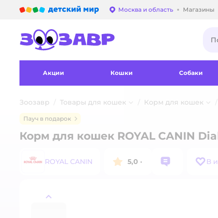
Детский мир
Москва и область
Магазины
Выбор адреса достав
Акции
Кошки
Собаки
Зоозавр
Товары для кошек
Корм для кошек
Пауч в подарок
Корм для кошек ROYAL CANIN Diab
ROYAL CANIN
5,0
·
В 
назад