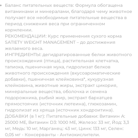
Баланс питательных веществ: Формула обогащена
витаминами и минералами, благодаря чему животное
получает все необходимые питательные вещества в
период снижения веса при ограниченном
кормлении.
РЕКОМЕНДАЦИИ: Курс применения сухого корма
SATIETY WEIGHT MANAGEMENT – до достижения
желаемого веса.
ИНГРЕДИЕНТЫ: дегидратированные белки животного
происхождения (птица), растительная клетчатка,
тапиока, пшеничная мука, гидролизат белков
животного происхождения (вкусоароматические
добавки), пшеничная клейковина*, кукурузная
клейковина, животные жиры, экстракт цикория,
минеральные вещества, оболочка и семена
подорожника, рыбий жир, экстракт бархатцев
прямостоячих (источник лютеина), глюкозамин,
гидролизат из хряща (источник хондроитина).
ДОБАВКИ (в 1 кг): Питательные добавки: Витамин A:
25000 ME, Витамин D3: 1000 ME, Железо: 33 мг, Йод: 3,3
мг, Медь: 10 мг, Марганец: 43 мг, Цинк: 133 мг, Ceлeн:
0,05 мг - Консерванты - Антиокислители.