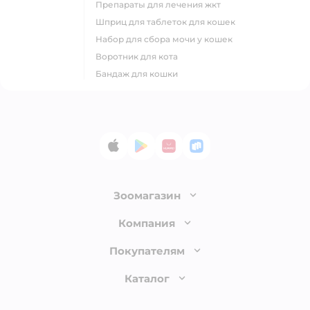
препараты для лечения жкт
шприц для таблеток для кошек
набор для сбора мочи у кошек
воротник для кота
бандаж для кошки
App Store
Google Play
AppGallery
RuStore
Зоомагазин
Лицензия
Компания
Как сделать заказ
О компании
Покупателям
Доставка и оплата
Раскрытие информации
Бонусные карты
Каталог
Обмен и возврат товара
Инвесторам
Электронные подарочные сертификаты
Правила продажи
Товары для кошек
Пресс-центр