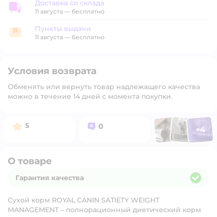
Доставка со склада
Доставка со склада
11 августа
—
бесплатно
Пункты выдачи
Пункты выдачи
11 августа
—
бесплатно
Условия возврата
Обменять или вернуть товар надлежащего качества
можно в течение 14 дней с момента покупки.
Фото п
Фото пользоват
Фото польз
Рейтинг:
Вопросов:
5
0
+
4
Открыть 
О товаре
Гарантия качества
Гарантия качества
Сухой корм ROYAL CANIN SATIETY WEIGHT
MANAGEMENT – полнорационный диетический корм