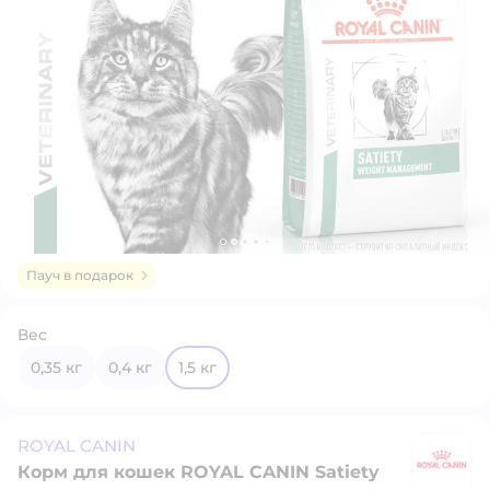
Пауч в подарок
Вес
0,35 кг
0,4 кг
1,5 кг
ROYAL CANIN
Корм для кошек ROYAL CANIN Satiety
R