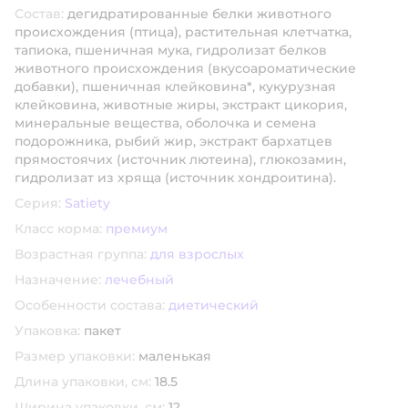
Состав:
дегидратированные белки животного
происхождения (птица), растительная клетчатка,
тапиока, пшеничная мука, гидролизат белков
животного происхождения (вкусоароматические
добавки), пшеничная клейковина*, кукурузная
клейковина, животные жиры, экстракт цикория,
минеральные вещества, оболочка и семена
подорожника, рыбий жир, экстракт бархатцев
прямостоячих (источник лютеина), глюкозамин,
гидролизат из хряща (источник хондроитина).
Серия:
Satiety
Класс корма:
премиум
Возрастная группа:
для взрослых
Назначение:
лечебный
Особенности состава:
диетический
Упаковка:
пакет
Размер упаковки:
маленькая
Длина упаковки, см:
18.5
Ширина упаковки, см:
12