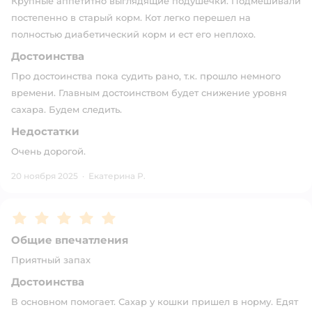
Крупные аппетитно выглядящие подушечки. Подмешивали
постепенно в старый корм. Кот легко перешел на
полностью диабетический корм и ест его неплохо.
Достоинства
Про достоинства пока судить рано, т.к. прошло немного
времени. Главным достоинством будет снижение уровня
сахара. Будем следить.
Недостатки
Очень дорогой.
20 ноября 2025
·
Екатерина Р.
Рейтинг:
5
Общие впечатления
Приятный запах
Достоинства
В основном помогает. Сахар у кошки пришел в норму. Едят