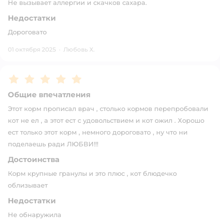
Не вызывает аллергии и скачков сахара.
Недостатки
Дороговато
01 октября 2025
·
Любовь Х.
Рейтинг:
5
Общие впечатления
Этот корм прописал врач , столько кормов перепробовали
кот не ел , а этот ест с удовольствием и кот ожил . Хорошо
ест только этот корм , немного дороговато , ну что ни
поделаешь ради ЛЮБВИ!!!
Достоинства
Корм крупные гранулы и это плюс , кот блюдечко
облизывает
Недостатки
Не обнаружила