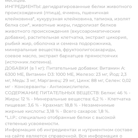
месяцев.
ИНГРЕДИЕНТЫ: дегидратированные белки животного
происхождения (птица), ячмень, пшеничная
клейковина*, кукурузная клейковина, тапиока, изолят
белка сои*, животные жиры, гидролизат белков
животного происхождения (вкусоароматические
добавки), растительная клетчатка, экстракт цикория,
рыбий жир, оболочка и семена подорожника,
минеральные вещества, фруктоолигосахариды,
соевое масло, экстракт бархатцев прямостоячих
(источник лютеина).
ДОБАВКИ (в 1 кг): Питательные добавки: Витамин A:
6300 ME, Витамин D3: 1000 ME, Железо: 23 мг, Йод: 2,3
мг, Медь: 3 мг, Марганец: 29 мг, Цинк: 88 мг, Ceлeн: 0,02
мг - Консерванты - Антиокислители.
СОДЕРЖАНИЕ ПИТАТЕЛЬНЫХ ВЕЩЕСТВ: Белки: 46 % -
Жиры: 12 % - Минеральные вещества: 6,2 % - Клетчатка
пищевая: 3,6 % - Крахмал: 18,8 % - Незаменимые
жирные кислоты: 3,18 % - Всего сахаров: 1,8 %.
*L.I.P.: специально отобранные белки с высокой
степенью усвояемости.
Информация об ингредиентах и нутриентном составе
на сайте является справочной. Вся информация о