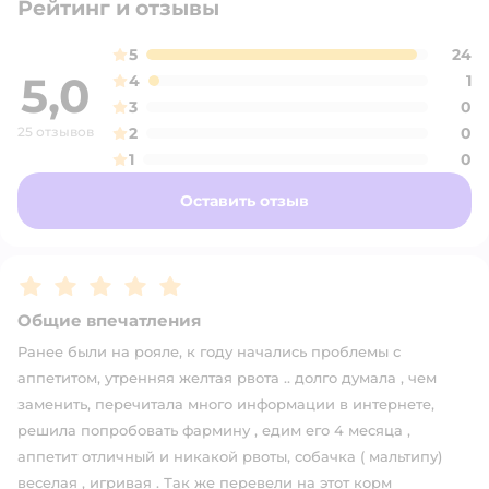
Рейтинг и отзывы
5
24
5,0
4
1
3
0
25 отзывов
2
0
1
0
Оставить отзыв
Рейтинг:
5
Общие впечатления
Ранее были на рояле, к году начались проблемы с
аппетитом, утренняя желтая рвота .. долго думала , чем
заменить, перечитала много информации в интернете,
решила попробовать фармину , едим его 4 месяца ,
аппетит отличный и никакой рвоты, собачка ( мальтипу)
веселая , игривая . Так же перевели на этот корм