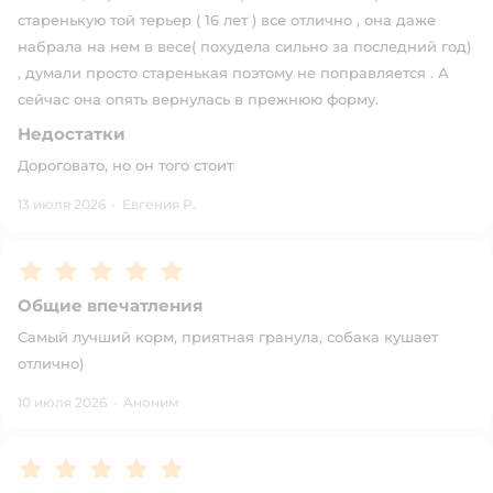
старенькую той терьер ( 16 лет ) все отлично , она даже
набрала на нем в весе( похудела сильно за последний год)
, думали просто старенькая поэтому не поправляется . А
сейчас она опять вернулась в прежнюю форму.
Недостатки
Дороговато, но он того стоит
13 июля 2026
·
Евгения Р.
Рейтинг:
5
Общие впечатления
Самый лучший корм, приятная гранула, собака кушает
отлично)
10 июля 2026
·
Аноним
Рейтинг:
5