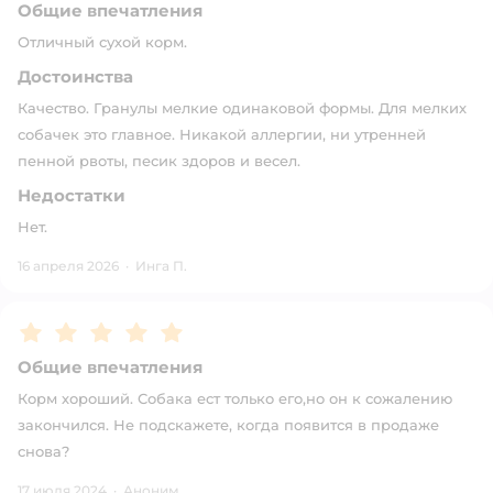
Общие впечатления
Отличный сухой корм.
Достоинства
Качество. Гранулы мелкие одинаковой формы. Для мелких
собачек это главное. Никакой аллергии, ни утренней
пенной рвоты, песик здоров и весел.
Недостатки
Нет.
16 апреля 2026
·
Инга П.
Рейтинг:
5
Общие впечатления
Корм хороший. Собака ест только его,но он к сожалению
закончился. Не подскажете, когда появится в продаже
снова?
17 июля 2024
·
Аноним