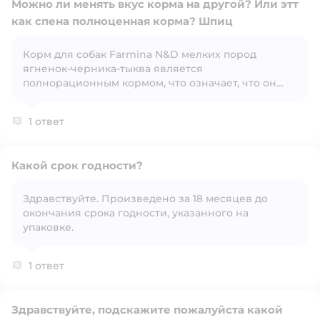
Можно ли менять вкус корма на другой? Или этт
как спена полноценная корма? Шпиц
Корм для собак Farmina N&D мелких пород
Открыть вопрос
ягненок-черника-тыква является
полнорационным кормом, что означает, что он
полностью покрывает потребности собаки в
питательных веществах. Однако смена вкуса
1 ответ
корма возможна, но рекомендуется делать это
постепенно, чтобы избежать проблем с
пищеварением. Например, можно смешивать
Какой срок годности?
старый и новый корм, постепенно увеличивая
долю нового.
Здравствуйте. Произведено за 18 месяцев до
окончания срока годности, указанного на
Открыть вопрос
упаковке.
1 ответ
Здравствуйте, подскажите пожалуйста какой