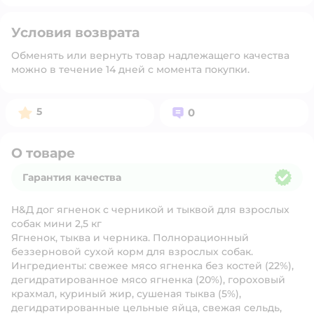
Условия возврата
Обменять или вернуть товар надлежащего качества
можно в течение 14 дней с момента покупки.
Рейтинг:
Вопросов:
5
0
О товаре
Гарантия качества
Гарантия качества
Н&Д дог ягненок с черникой и тыквой для взрослых
собак мини 2,5 кг
Ягненок
,
тыква
и
черника
.
Полнорационный
беззерновой сухой корм для взрослых собак.
Ингредиенты:
свежее мясо ягненка без костей (22%),
дегидратированное мясо ягненка (20%), гороховый
крахмал, куриный жир, сушеная тыква (5%),
дегидратированные цельные яйца, свежая сельдь,