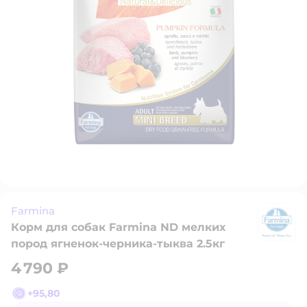
Farmina
Корм для собак Farmina ND мелких
F
пород ягненок-черника-тыква 2.5кг
4 790 ₽
+
95,80