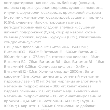
дегидратированная сельдь, рыбий жир (сельди),
волокна гороха, сушеная морковь, сушеная люцерна,
инулин, фруктоолигосахариды, дрожжевой экстракт
(источник маннанолигосахаридов), сушеная черника
(0,5%), сушеные яблоки, порошок граната,
дегидратированный сладкий апельсин, сушеный
шпинат, подорожник (0,3%), хлорид натрия, сухие
пивные дрожжи, корень куркумы (0,2%), глюкозамин,
хондроитинсульфат.
Пищевые добавкина 1кг:
ВитаминА– 15000МЕ;
ВитаминD3 – 1500МЕ; ВитаминЕ – 600мг; ВитаминС –
150мг; Ниацин - 37,5мг; Пантотеновая кислота – 15мг;
Витамин В2 - 7,5мг; ВитаминВ6 – 6мг; ВитаминВ1 - 4,5мг;
ВитаминН- 0,38мг; Фолиевая кислота - 0,45мг;
ВитаминВ12 - 0,1мг; Холина хлорид– 2500мг; Бета-
каротин- 1,5мг; Хелат цинка аналогичный метионин
гидроксилазе – 910 мг; Хелат марганца аналогичный
метионин гидроксилазе – 380 мг; Хелат железа
гидрата глицина - 250 мг; Хелат меди аналогичный
метионин гидроксилазе – 88 мг; Инактивированные
дрожжи – 0,40 мг; DL-метионин– 4000мг; Таурин–
1000мг; L-карнитин– 300мг. Специальные добавки: