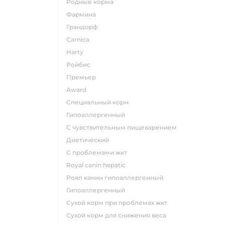
родные корма
фармина
грандорф
carnica
harty
ройбис
премьер
award
специальный корм
гипоаллергенный
с чувствительным пищеварением
диетический
с проблемами жкт
royal canin hepatic
роял канин гипоаллергенный
гипоаллергенный
сухой корм при проблемах жкт
сухой корм для снижения веса