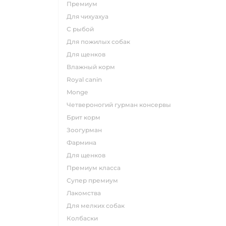
премиум
для чихуахуа
с рыбой
для пожилых собак
для щенков
влажный корм
royal canin
monge
четвероногий гурман консервы
брит корм
зоогурман
фармина
для щенков
премиум класса
супер премиум
лакомства
для мелких собак
колбаски