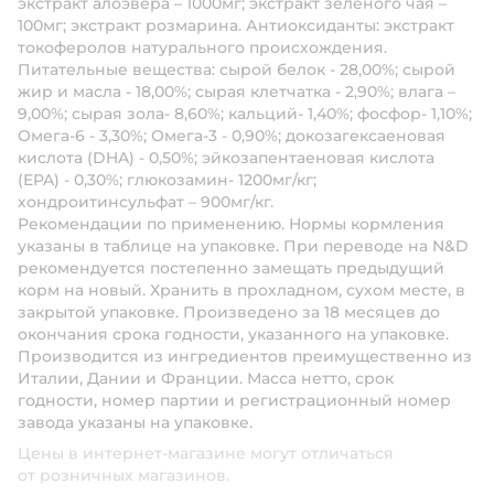
экстракт алоэвера – 1000мг; экстракт зеленого чая –
100мг; экстракт розмарина. Антиоксиданты: экстракт
токоферолов натурального происхождения.
Питательные вещества:
сырой белок - 28,00%; сырой
жир и масла - 18,00%; сырая клетчатка - 2,90%; влага –
9,00%; сырая зола- 8,60%; кальций- 1,40%; фосфор- 1,10%;
Омега-6 - 3,30%; Омега-3 - 0,90%; докозагексаеновая
кислота (DHA) - 0,50%; эйкозапентаеновая кислота
(EPA) - 0,30%; глюкозамин- 1200мг/кг;
хондроитинсульфат – 900мг/кг.
Рекомендации по применению.
Нормы кормления
указаны в таблице на упаковке. При переводе на N&D
рекомендуется постепенно замещать предыдущий
корм на новый. Хранить в прохладном, сухом месте, в
закрытой упаковке. Произведено за 18 месяцев до
окончания срока годности, указанного на упаковке.
Производится из ингредиентов преимущественно из
Италии, Дании и Франции. Масса нетто, срок
годности, номер партии и регистрационный номер
завода указаны на упаковке.
Цены в интернет-магазине могут отличаться
от розничных магазинов.