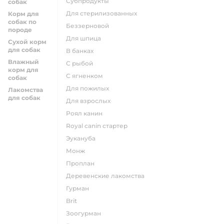
субпродукты
собак
для стерилизованных
Корм для
собак по
беззерновой
породе
для шпица
Сухой корм
для собак
в банках
Влажный
с рыбой
корм для
с ягненком
собак
для пожилых
Лакомства
для собак
для взрослых
роял канин
Royal canin стартер
эукануба
монж
проплан
деревенские лакомства
гурман
brit
зоогурман