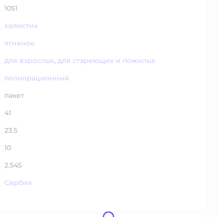
1051
холистик
ягненок
для взрослых
,
для стареющих и пожилых
полнорационный
пакет
41
23.5
10
2.545
Сербия