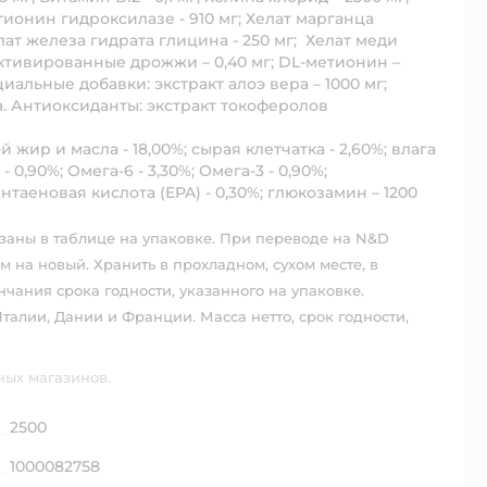
тионин гидроксилазе - 910 мг; Хелат марганца
ат железа гидрата глицина - 250 мг; Хелат меди
ктивированные дрожжи – 0,40 мг; DL-метионин –
ециальные добавки: экстракт алоэ вера – 1000 мг;
на. Антиоксиданты: экстракт токоферолов
 жир и масла - 18,00%; сырая клетчатка - 2,60%; влага
- 0,90%; Омега-6 - 3,30%; Омега-3 - 0,90%;
нтаеновая кислота (EPA) - 0,30%; глюкозамин – 1200
аны в таблице на упаковке. При переводе на N&D
на новый. Хранить в прохладном, сухом месте, в
нчания срока годности, указанного на упаковке.
алии, Дании и Франции. Масса нетто, срок годности,
ных магазинов.
2500
1000082758