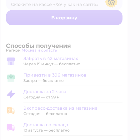
Скажите на кассе «Хочу как на сайте»
В магазине — по ценам сайта
В корзину
Способы получения
Регион:
Москва и область
Выбор адреса доставки.
Забрать в 42 магазинах
Забрать в магазине
Через 15 минут — бесплатно
Привезти в 396 магазинов
Привезти в магазин
Завтра
—
бесплатно
Доставка за 2 часа
Доставка за 2 часа
Сегодня
—
от 99 ₽
Экспресс-доставка из магазина
Экспресс-доставка из магазина
Сегодня
—
бесплатно
Доставка со склада
Доставка со склада
10 августа
—
бесплатно