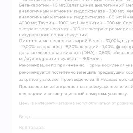
Бета-каротин - 1,5 мг; Хелат цинка аналогичный ме
аналогичный метионин гидроксилазе - 380 мг; Хел
аналогичный метионин гидроксилазе - 88 мг; Ина
4000 мг; Таурин – 1000 мг; L-карнитин – 300 мг. Сп
экстракт зеленого чая – 100 мг; экстракт розмари
натурального происхождения.
Питательные вещества:
сырой белок - 37,00%; сырой
– 9,00%; сырая зола - 8,30%; кальций - 1,40%; фосфор 
докозагексаеновая кислота (DHA) - 0,50%; эйкозапе
мг/кг; хондроитин сульфат – 900мг/кг.
Рекомендации по применению.
Нормы кормления указ
рекомендуется постепенно замещать предыдущий корм 
закрытой упаковке. Произведено за 18 месяцев до око
Производится из ингредиентов преимущественно из Ит
код партии и регистрационный номер: см. упаковку.
Цены в интернет-магазине могут отличаться от рознич
Вес, г:
Код товара: