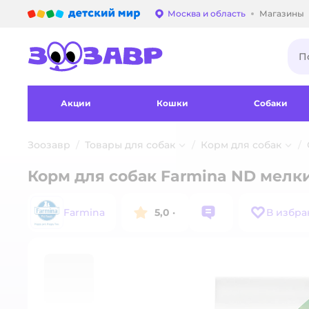
Детский мир
Москва и область
Магазины
Выбор адреса достав
Акции
Кошки
Собаки
Зоозавр
Товары для собак
Корм для собак
Корм для собак Farmina ND мелки
Farmina
5,0
·
В избра