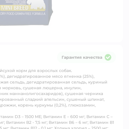
Гарантия качества
Гарантия качества
сухой корм для взрослых собак.
%), дегидратированное мясо ягненка (25%),
жая сельдь, дегидратированная сельдь, куриный
я морковь, сушеная люцерна, инулин,
чник маннанолигосахаридов), сушеная черника
атированный сладкий апельсин, сушеный шпинат,
дрожжи, корень куркумы (0,2%), глюкозамин,
тамин D3 – 1500 МЕ; Витамин Е – 600 мг; Витамин С –
мг; Витамин В2 - 7,5 мг; Витамин В6 – 6 мг; Витамин В1
5 мг; Витамин В12 - 0,1 мг; Холина хлорид – 2500 мг;