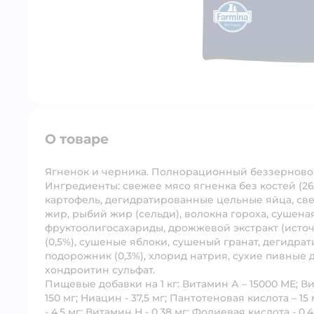
О товаре
Ягненок и черника.
Полнорационный беззерновой
Ингредиенты:
свежее мясо ягненка без костей (26
картофель, дегидратированные цельные яйца, све
жир, рыбий жир (сельди), волокна гороха, сушена
фруктоолигосахариды, дрожжевой экстракт (исто
(0,5%), сушеные яблоки, сушеный гранат, дегидр
подорожник (0,3%), хлорид натрия, сухие пивные 
хондроитин сульфат.
Пищевые добавки на 1 кг:
Витамин А – 15000 МЕ; Ви
150 мг; Ниацин - 37,5 мг; Пантотеновая кислота – 15 
- 4,5 мг; Витамин Н - 0,38 мг; Фолиевая кислота - 0,4