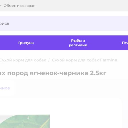
Обмен и возврат
ки.
Рыбы и
Грызуны
Пт
рептилии
Сухой корм для собак
Сухой корм для собак Farmina
х пород ягненок-черника 2.5кг
нное