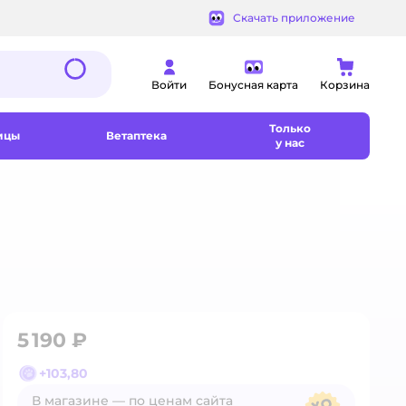
Скачать приложение
Войти
Бонусная карта
Корзина
Только
ицы
Ветаптека
у нас
5 190 ₽
+
103,80
В магазине — по ценам сайта