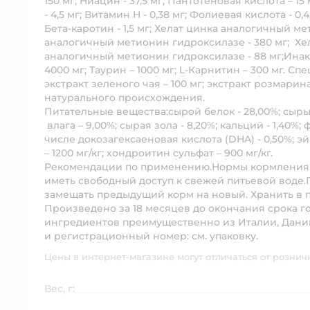
150 мг; Ниацин - 37,5 мг; Пантотеновая кислота – 15 
- 4,5 мг; Витамин H - 0,38 мг; Фолиевая кислота - 0,
Бета-каротин - 1,5 мг; Хелат цинка аналогичный ме
аналогичный метионин гидроксилазе - 380 мг; Хел
аналогичный метионин гидроксилазе - 88 мг;Инак
4000 мг; Таурин – 1000 мг; L-Карнитин – 300 мг. Сп
экстракт зеленого чая – 100 мг; экстракт розмари
натурального происхождения.
Питательные вещества:
сырой белок - 28,00%; сыры
влага – 9,00%; сырая зола - 8,20%; кальций - 1,40%; ф
числе докозагексаеновая кислота (DHA) - 0,50%; э
– 1200 мг/кг; хондроитин сульфат – 900 мг/кг.
Рекомендации по применению.
Нормы кормления у
иметь свободный доступ к свежей питьевой воде
замещать предыдущий корм на новый. Хранить в пр
Произведено за 18 месяцев до окончания срока г
ингредиентов преимущественно из Италии, Дании 
и регистрационный номер: см. упаковку.
Цены в интернет-магазине могут отличаться от рознич
Вес, г: