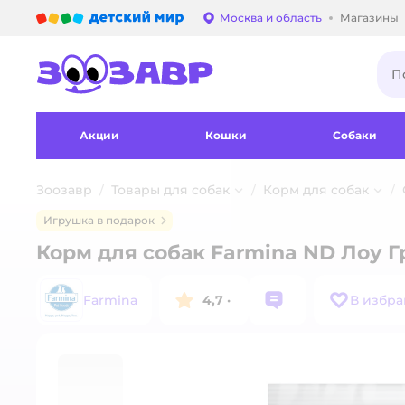
Детский мир
Москва и область
Магазины
Выбор адреса достав
Акции
Кошки
Собаки
Зоозавр
Товары для собак
Корм для собак
Игрушка в подарок
Корм для собак Farmina ND Лоу Г
Farmina
4,7
·
В избр