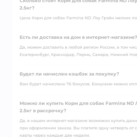
Сколько стоит Корм для собак Farmina ND Ло
2.5кг?
Цена Корм для собак Farmina ND Лоу Грэйн мелких пор
Есть ли доставка на дом в интернет-магазине
Да, можем доставить в любой регион России, в том чис
Екатеринбург, Краснодар, Пермь, Самара, Нижний Нов
Будет ли начислен кэшбэк за покупку?
Вам будет начислено 76 бонусов. Бонусами можно оплат
Можно ли купить Корм для собак Farmina ND 
2.5кг в рассрочку?
Да, в нашем интернет-магазине возможно купить данны
при оформлении заказа. Вы платите одну четверть от с
карты через каждые две недели.