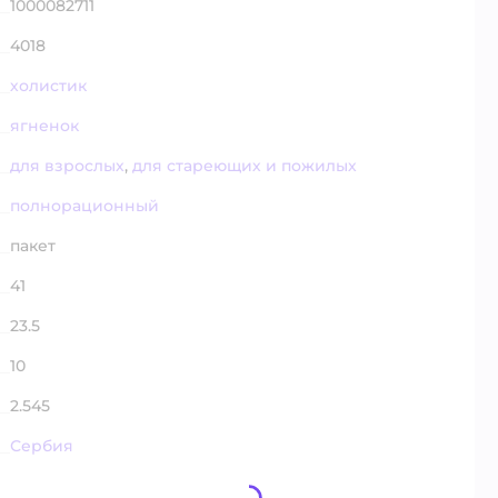
1000082711
4018
холистик
ягненок
для взрослых
,
для стареющих и пожилых
полнорационный
пакет
41
23.5
10
2.545
Сербия