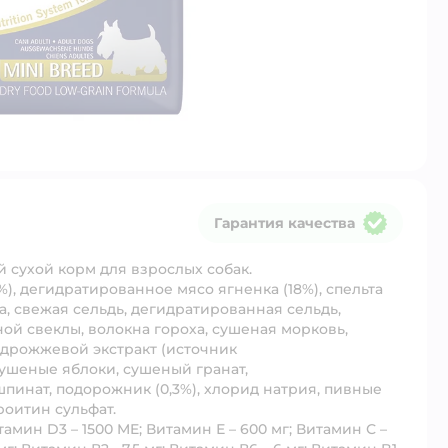
Гарантия качества
Гарантия качества
сухой корм для взрослых собак.
%), дегидратированное мясо ягненка (18%), спельта
а, свежая сельдь, дегидратированная сельдь,
ой свеклы, волокна гороха, сушеная морковь,
 дрожжевой экстракт (источник
сушеные яблоки, сушеный гранат,
инат, подорожник (0,3%), хлорид натрия, пивные
роитин сульфат.
тамин D3 – 1500 ME; Витамин Е – 600 мг; Витамин С –