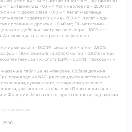
мг; Витамин В2 - 7,5 мг; Витамин В6 – 6 мг; Витамин B1
45 мг; Витамин B12 - 0,1 мг; Холина хлорид – 2500 мг;
тионин гидроксилазе - 910 мг; Хелат марганца
ат железа гидрата глицина - 250 мг; Хелат меди
тивированные дрожжи – 0,40 мг; DL-метионин –
ециальные добавки: экстракт алоэ вера – 1000 мг;
на. Антиоксиданты: экстракт токоферолов
е жирыи масла - 18,00%; сырая клетчатка - 2,90%;
осфор - 1,10%; Омега-6 - 3,30%; Омега-3 - 0,90% (в том
йкозапентаеновая кислота (EPA) - 0,30%); глюкозамин
казаны в таблице на упаковке. Собака должна
.При переводе на N&D рекомендуется постепенно
охладном, сухом месте, в закрытой упаковке.
одности, указанного на упаковке.Производится из
и Франции. Масса нетто, срок годности, код партии
ных магазинов.
2500