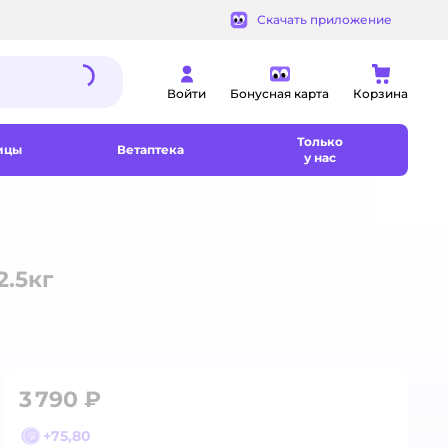
Скачать приложение
Войти
Бонусная карта
Корзина
Только
ицы
Ветаптека
у нас
2.5кг
3 790 ₽
+
75,80