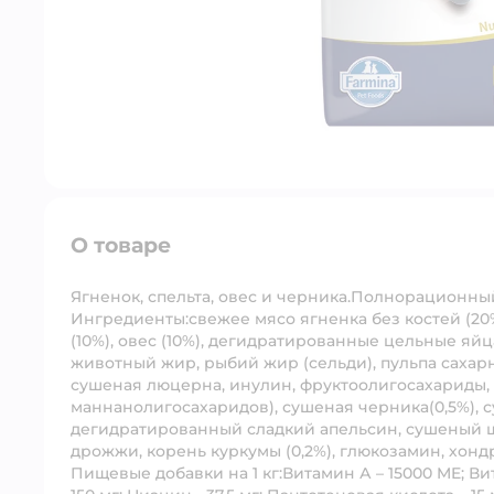
О товаре
Ягненок, спельта, овес и черника.
Полнорационный 
Ингредиенты:
свежее мясо ягненка без костей (20
(10%), овес (10%), дегидратированные цельные яйц
животный жир, рыбий жир (сельди), пульпа сахарн
сушеная люцерна, инулин, фруктоолигосахариды,
маннанолигосахаридов), сушеная черника(0,5%), 
дегидратированный сладкий апельсин, сушеный шп
дрожжи, корень куркумы (0,2%), глюкозамин, хонд
Пищевые добавки на 1 кг:
Витамин А – 15000 ME; Ви