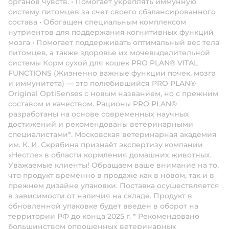
органов чувств. • Помогает укреплять иммунную
систему питомцев за счет своего сбалансированного
состава • Обогащен специальным комплексом
нутриентов для поддержания когнитивных функций
мозга • Помогает поддерживать оптимальный вес тела
питомцев, а также здоровье их мочевыделительной
системы Корм сухой для кошек PRO PLAN® VITAL
FUNCTIONS (Жизненно важные функции почек, мозга
и иммунитета) — это полюбившийся PRO PLAN®
Original OptiSenses с новым названием, но с прежним
составом и качеством. Рационы PRO PLAN®
разработаны на основе современных научных
достижений и рекомендованы ветеринарными
специалистами*. Московская ветеринарная академия
им. К. И. Скрябина признаёт экспертизу компании
«Нестле» в области кормления домашних животных.
Уважаемые клиенты! Обращаем ваше внимание на то,
что продукт временно в продаже как в новом, так и в
прежнем дизайне упаковки. Поставка осуществляется
в зависимости от наличия на складе. Продукт в
обновленной упаковке будет введен в оборот на
территории РФ до конца 2025 г. * Рекомендовано
большинством опрошенных ветеринарных