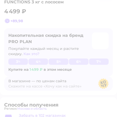
FUNCTIONS 3 кг с лососем
4 499 ₽
+
89,98
Накопительная скидка на бренд
PRO PLAN
Покупайте каждый месяц и растите
скидку.
Как это?
Узнать больше
3
4
5
6
7
%
%
%
%
%
Купите на
1 499 ₽
в этом месяце
В магазине — по ценам сайта
Скажите на кассе «Хочу как на сайте»
В магазине — по ценам сайта
Способы получения
Регион:
Москва и область
Выбор адреса доставки.
Забрать в 102 магазинах