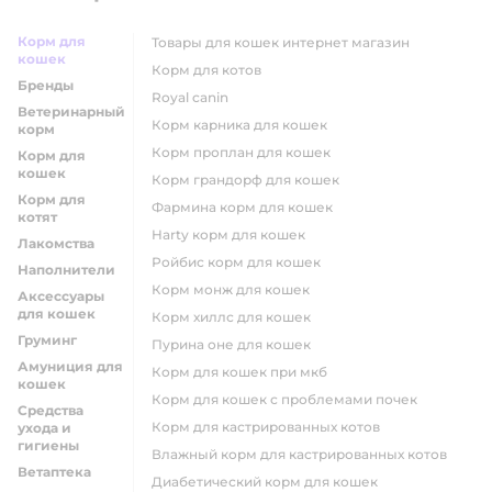
Корм для
товары для кошек интернет магазин
кошек
корм для котов
Бренды
royal canin
Ветеринарный
корм карника для кошек
корм
корм проплан для кошек
Корм для
кошек
корм грандорф для кошек
Корм для
фармина корм для кошек
котят
harty корм для кошек
Лакомства
ройбис корм для кошек
Наполнители
корм монж для кошек
Аксессуары
для кошек
корм хиллс для кошек
Груминг
пурина оне для кошек
Амуниция для
корм для кошек при мкб
кошек
корм для кошек с проблемами почек
Средства
Корм для кастрированных котов
ухода и
гигиены
влажный корм для кастрированных котов
Ветаптека
диабетический корм для кошек