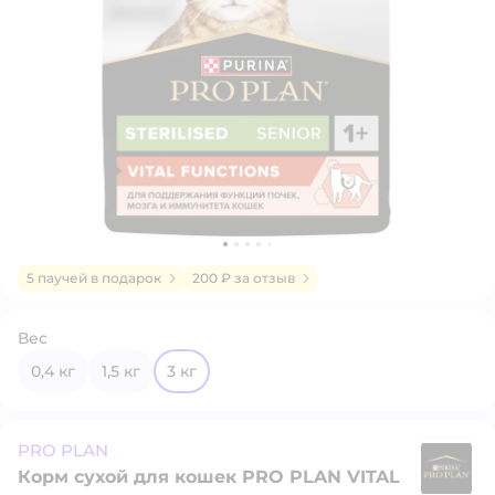
5 паучей в подарок
200 ₽ за отзыв
Вес
0,4 кг
1,5 кг
3 кг
PRO PLAN
Корм сухой для кошек PRO PLAN VITAL
P