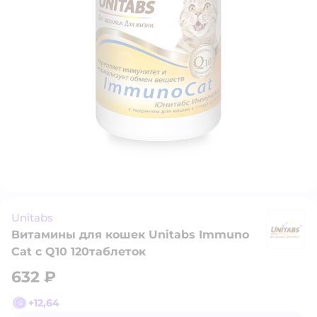
Unitabs
Витамины для кошек Unitabs Immuno
Un
Cat с Q10 120таблеток
632 ₽
+
12,64