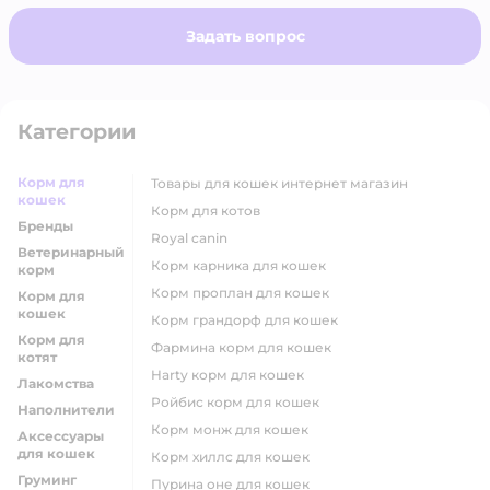
рассчитана на кошек от 1 до 8 лет, поэтому для
Задать вопрос
старших питомцев требуется индивидуальная
корректировка.
Категории
Корм для
товары для кошек интернет магазин
кошек
корм для котов
Бренды
royal canin
Ветеринарный
корм карника для кошек
корм
корм проплан для кошек
Корм для
кошек
корм грандорф для кошек
Корм для
фармина корм для кошек
котят
harty корм для кошек
Лакомства
ройбис корм для кошек
Наполнители
корм монж для кошек
Аксессуары
для кошек
корм хиллс для кошек
Груминг
пурина оне для кошек