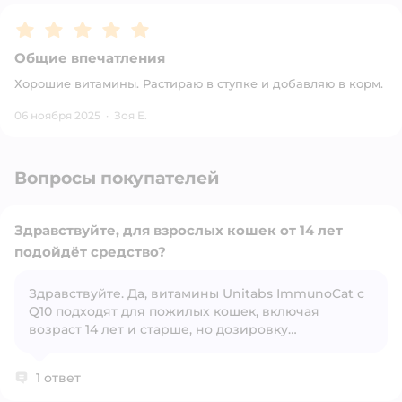
Рейтинг:
5
Общие впечатления
Хорошие витамины. Растираю в ступке и добавляю в корм.
06 ноября 2025
·
Зоя Е.
Вопросы покупателей
Здравствуйте, для взрослых кошек от 14 лет
подойдёт средство?
Здравствуйте. Да, витамины Unitabs ImmunoCat с
Открыть вопрос
Q10 подходят для пожилых кошек, включая
возраст 14 лет и старше, но дозировку
обязательно нужно согласовать с ветеринаром.
Производитель указывает, что комплекс
1 ответ
предназначен для взрослых и пожилых
животных, однако стандартная формула