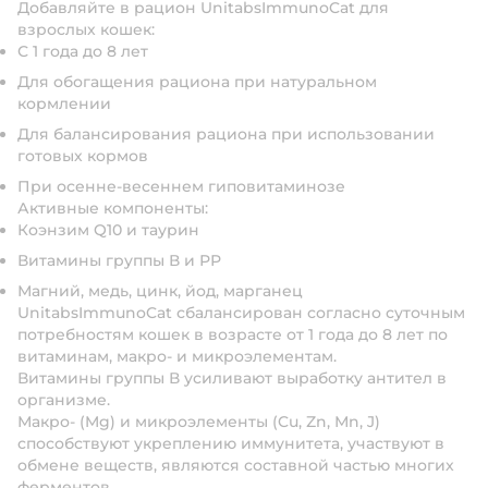
Добавляйте в рацион UnitabsImmunoCat
для
взрослых кошек:
С 1 года до 8 лет
Для обогащения рациона при натуральном
кормлении
Для балансирования рациона при использовании
готовых кормов
При осенне-весеннем гиповитаминозе
Активные компоненты:
Коэнзим Q10 и таурин
Витамины группы В и РР
Магний, медь, цинк, йод, марганец
UnitabsImmunoCat сбалансирован согласно суточным
потребностям кошек в возрасте от 1 года до 8 лет по
витаминам, макро- и микроэлементам.
Витамины группы В усиливают выработку антител в
организме.
Макро- (Mg) и микроэлементы (Cu, Zn, Мn, J)
способствуют укреплению иммунитета, участвуют в
обмене веществ, являются составной частью многих
ферментов.