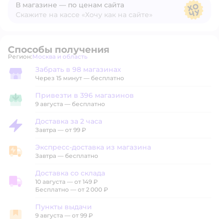
В магазине — по ценам сайта
Скажите на кассе «Хочу как на сайте»
В магазине — по ценам сайта
Способы получения
Регион:
Москва и область
Выбор адреса доставки.
Забрать в 98 магазинах
Забрать в магазине
Через 15 минут — бесплатно
Привезти в 396 магазинов
Привезти в магазин
9 августа
—
бесплатно
Доставка за 2 часа
Доставка за 2 часа
Завтра
—
от 99 ₽
Экспресс-доставка из магазина
Экспресс-доставка из магазина
Завтра
—
бесплатно
Доставка со склада
10 августа
—
от 149 ₽
Доставка со склада
Бесплатно — от 2 000 ₽
Пункты выдачи
9 августа
—
от 99 ₽
Пункты выдачи