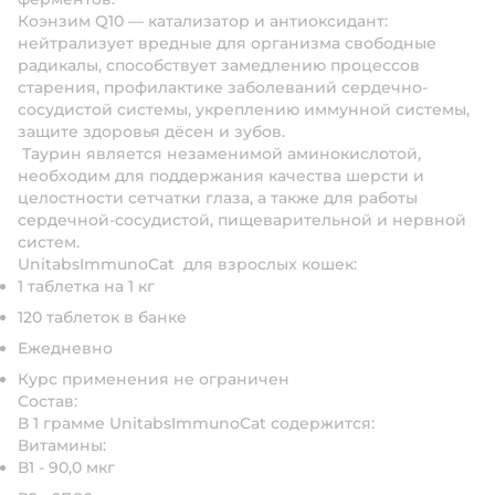
Коэнзим Q10 — катализатор и антиоксидант:
нейтрализует вредные для организма свободные
радикалы, способствует замедлению процессов
старения, профилактике заболеваний сердечно-
сосудистой системы, укреплению иммунной системы,
защите здоровья дёсен и зубов.
Таурин является незаменимой аминокислотой,
необходим для поддержания качества шерсти и
целостности сетчатки глаза, а также для работы
сердечной-сосудистой, пищеварительной и нервной
систем.
UnitabsImmunoCat для взрослых кошек:
1 таблетка на 1 кг
120 таблеток в банке
Ежедневно
Курс применения не ограничен
Состав:
В 1 грамме UnitabsImmunoCat содержится:
Витамины:
В1 - 90,0 мкг