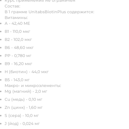
Курс применения не ограничен
Состав:
В 1 грамме UnitabsBiotinPlus содержится:
Витамины:
А - 42,40 МЕ
В1 - 110,0 мкг
В2 - 102,0 мкг
В6 - 48,60 мкг
РР - 0,780 мг
В9 - 16,20 мкг
Н (биотин) - 44,0 мкг
В5 - 143,0 мг
Макро- и микроэлементы:
Mg (магний) - 2,0 мг
Cu (медь) - 0,10 мг
Zn (цинк) - 1,60 мг
S (сера) - 10,0 мг
J (йод) - 0,024 мг