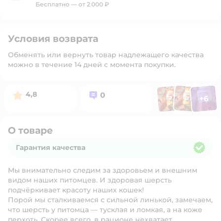
Бесплатно — от 2 000 ₽
Условия возврата
Обменять или вернуть товар надлежащего качества
можно в течение 14 дней с момента покупки.
Фото п
Фото пользоват
Фото польз
Рейтинг:
Вопросов:
4,8
0
+
6
Открыть 
О товаре
Гарантия качества
Гарантия качества
Мы внимательно следим за здоровьем и внешним
видом наших питомцев. И здоровая шерсть
подчёркивает красоту наших кошек!
Порой мы сталкиваемся с сильной линькой, замечаем,
что шерсть у питомца — тусклая и ломкая, а на коже
перхоть. Скорее всего, в рационе нехватает