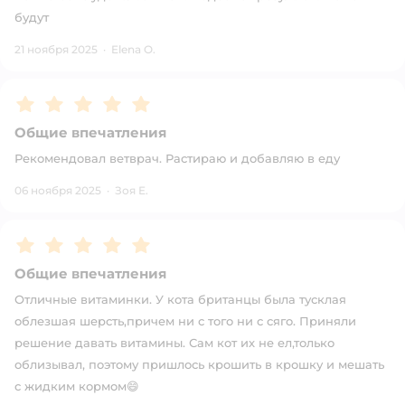
будут
21 ноября 2025
·
Elena O.
Рейтинг:
5
Общие впечатления
Рекомендовал ветврач. Растираю и добавляю в еду
06 ноября 2025
·
Зоя Е.
Рейтинг:
5
Общие впечатления
Отличные витаминки. У кота британцы была тусклая
облезшая шерсть,причем ни с того ни с сяго. Приняли
решение давать витамины. Сам кот их не ел,только
облизывал, поэтому пришлось крошить в крошку и мешать
с жидким кормом😄