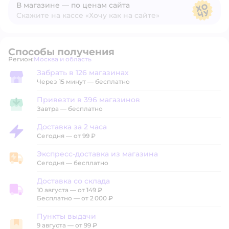
В магазине — по ценам сайта
Скажите на кассе «Хочу как на сайте»
В магазине — по ценам сайта
Способы получения
Регион:
Москва и область
Выбор адреса доставки.
Забрать в 126 магазинах
Забрать в магазине
Через 15 минут — бесплатно
Привезти в 396 магазинов
Привезти в магазин
Завтра
—
бесплатно
Доставка за 2 часа
Доставка за 2 часа
Сегодня
—
от 99 ₽
Экспресс-доставка из магазина
Экспресс-доставка из магазина
Сегодня
—
бесплатно
Доставка со склада
10 августа
—
от 149 ₽
Доставка со склада
Бесплатно — от 2 000 ₽
Пункты выдачи
9 августа
—
от 99 ₽
Пункты выдачи