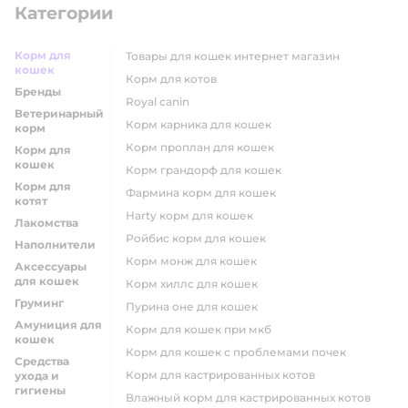
Категории
Корм для
товары для кошек интернет магазин
кошек
корм для котов
Бренды
royal canin
Ветеринарный
корм карника для кошек
корм
корм проплан для кошек
Корм для
кошек
корм грандорф для кошек
Корм для
фармина корм для кошек
котят
harty корм для кошек
Лакомства
ройбис корм для кошек
Наполнители
корм монж для кошек
Аксессуары
для кошек
корм хиллс для кошек
Груминг
пурина оне для кошек
Амуниция для
корм для кошек при мкб
кошек
корм для кошек с проблемами почек
Средства
Корм для кастрированных котов
ухода и
гигиены
влажный корм для кастрированных котов