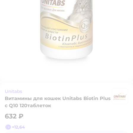
Unitabs
Витамины для кошек Unitabs Biotin Plus
Un
с Q10 120таблеток
632 ₽
+
12,64