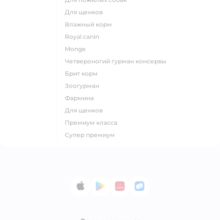
для щенков
влажный корм
royal canin
monge
четвероногий гурман консервы
брит корм
зоогурман
фармина
для щенков
премиум класса
супер премиум
App Store
Google Play
AppGallery
RuStore