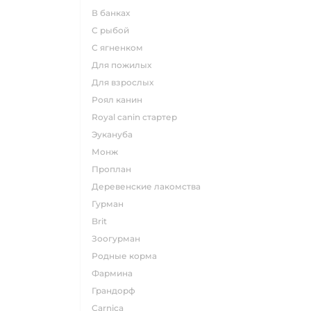
в банках
с рыбой
с ягненком
для пожилых
для взрослых
роял канин
Royal canin стартер
эукануба
монж
проплан
деревенские лакомства
гурман
brit
зоогурман
родные корма
фармина
грандорф
carnica