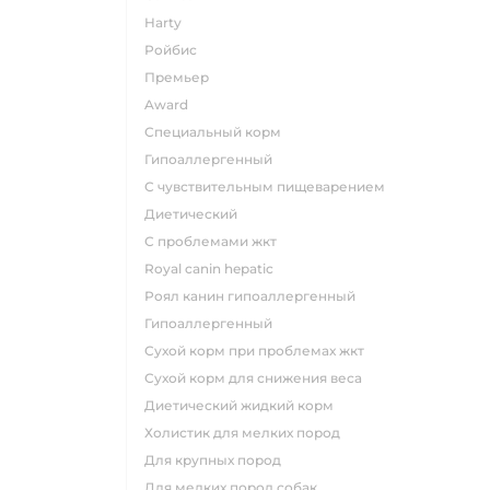
harty
ройбис
премьер
award
специальный корм
гипоаллергенный
с чувствительным пищеварением
диетический
с проблемами жкт
royal canin hepatic
роял канин гипоаллергенный
гипоаллергенный
сухой корм при проблемах жкт
сухой корм для снижения веса
диетический жидкий корм
холистик для мелких пород
для крупных пород
для мелких пород собак