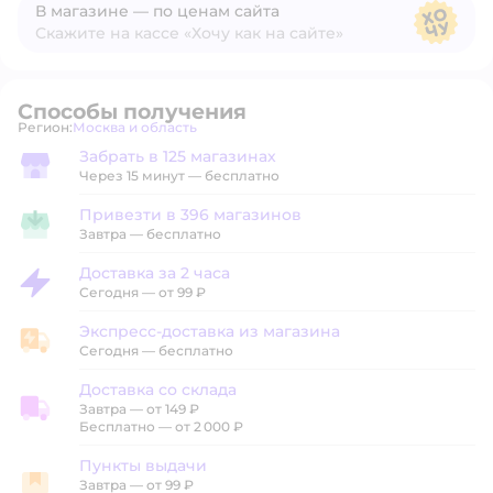
В магазине — по ценам сайта
Скажите на кассе «Хочу как на сайте»
В магазине — по ценам сайта
Способы получения
Регион:
Москва и область
Выбор адреса доставки.
Забрать в 125 магазинах
Забрать в магазине
Через 15 минут — бесплатно
Привезти в 396 магазинов
Привезти в магазин
Завтра
—
бесплатно
Доставка за 2 часа
Доставка за 2 часа
Сегодня
—
от 99 ₽
Экспресс-доставка из магазина
Экспресс-доставка из магазина
Сегодня
—
бесплатно
Доставка со склада
Завтра
—
от 149 ₽
Доставка со склада
Бесплатно — от 2 000 ₽
Пункты выдачи
Завтра
—
от 99 ₽
Пункты выдачи