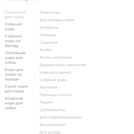
Лакомства
лакомства
для собак
для мелких собак
Собачий
колбаски
корм
печенье
Собачий
корм по
сушеные
бренду
титбит
Лечебный
мнямс колбаски
корм для
собак
деревенские лакомства
Корм для
корм для щенка
собак по
породе
собачий корм
Сухой корм
холистик
для собак
премиум класса
Влажный
паштет
корм для
собак
субпродукты
для стерилизованных
беззерновой
для шпица