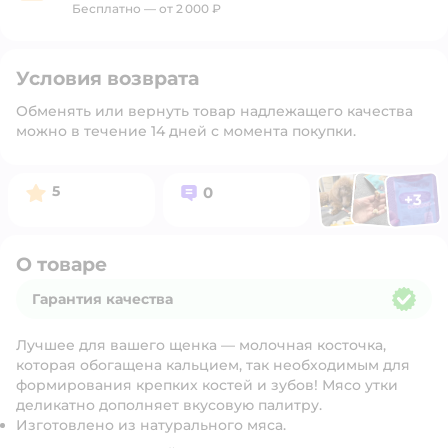
Бесплатно — от 2 000 ₽
Условия возврата
Обменять или вернуть товар надлежащего качества
можно в течение 14 дней с момента покупки.
Фото п
Фото пользоват
Фото польз
Рейтинг:
Вопросов:
5
0
+
3
Открыть 
О товаре
Гарантия качества
Гарантия качества
Лучшее для вашего щенка — молочная косточка,
которая обогащена кальцием, так необходимым для
формирования крепких костей и зубов! Мясо утки
деликатно дополняет вкусовую палитру.
Изготовлено из натурального мяса.