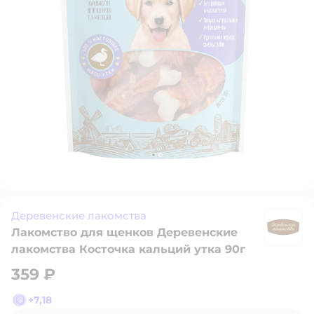
Деревенские лакомства
Лакомство для щенков Деревенские
Д
лакомства Косточка кальций утка 90г
359 ₽
+
7,18