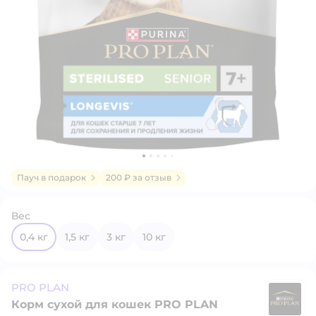
Пауч в подарок
200 ₽ за отзыв
Вес
0,4 кг
1,5 кг
3 кг
10 кг
PRO PLAN
Корм сухой для кошек PRO PLAN
P