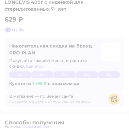
LONGEVIS 400г с индейкой для
стерилизованных 7+ лет
629 ₽
+
12,58
Накопительная скидка на бренд
PRO PLAN
Покупайте каждый месяц и растите
скидку.
Как это?
Узнать больше
3
4
5
6
7
%
%
%
%
%
Купите на
1 499 ₽
в этом месяце
В магазине — по ценам сайта
Скажите на кассе «Хочу как на сайте»
В магазине — по ценам сайта
Способы получения
Регион:
Москва и область
Выбор адреса доставки.