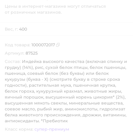
Цены в интернет-магазине могут отличаться
от розничных магазинов.
Вес, г:
400
Код товара:
1000072017
Скопировать код товара
Артикул:
87525
Состав:
Индейка высокого качества (включая спинку и
грудку) (14%), рис, сухой белок птицы, белок пшеницы,
пшеница, соевый белок (без буквы) или белок
кукурузы (буква - Х) (смотрите букву в строке срока
годности), растительная мука, пшеничная крупка,
белок гороха, кукурузный крахмал, животные жиры,
яичный порошок, высушенный корень цикория* (2%),
высушенная мякоть свеклы, минеральные вещества,
соевое масло, рыбий жир, аминокислоты, гидролизат
белка животного происхождения, дрожжи, витамины,
антиоксиданты. *Пребиотик
Класс корма:
супер-премиум