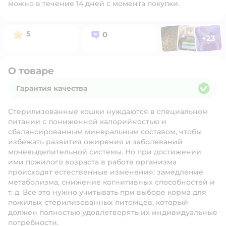
можно в течение 14 дней с момента покупки.
Фото п
Фото пользоват
Фото польз
Рейтинг:
Вопросов:
5
0
+
23
Открыть 
О товаре
Гарантия качества
Гарантия качества
Стерилизованные кошки нуждаются в специальном
питании с пониженной калорийностью и
сбалансированным минеральным составом, чтобы
избежать развития ожирения и заболеваний
мочевыделительной системы. Но при достижении
ими пожилого возраста в работе организма
происходят естественные изменения: замедление
метаболизма, снижение когнитивных способностей и
т. д. Все это нужно учитывать при выборе корма для
пожилых стерилизованных питомцев, который
должен полностью удовлетворять их индивидуальные
потребности.