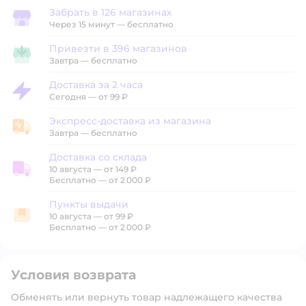
Забрать в 126 магазинах
Забрать в магазине
Через 15 минут — бесплатно
Привезти в 396 магазинов
Привезти в магазин
Завтра
—
бесплатно
Доставка за 2 часа
Доставка за 2 часа
Сегодня
—
от 99 ₽
Экспресс-доставка из магазина
Экспресс-доставка из магазина
Завтра
—
бесплатно
Доставка со склада
10 августа
—
от 149 ₽
Доставка со склада
Бесплатно — от 2 000 ₽
Пункты выдачи
10 августа
—
от 99 ₽
Пункты выдачи
Бесплатно — от 2 000 ₽
Условия возврата
Обменять или вернуть товар надлежащего качества