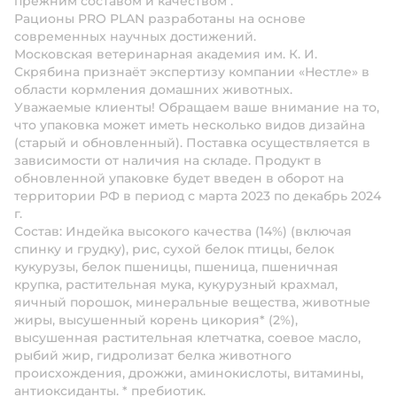
прежним составом и качеством .
Рационы PRO PLAN разработаны на основе
современных научных достижений.
Московская ветеринарная академия им. К. И.
Скрябина признаёт экспертизу компании «Нестле» в
области кормления домашних животных.
Уважаемые клиенты! Обращаем ваше внимание на то,
что упаковка может иметь несколько видов дизайна
(старый и обновленный). Поставка осуществляется в
зависимости от наличия на складе. Продукт в
обновленной упаковке будет введен в оборот на
территории РФ в период с марта 2023 по декабрь 2024
г.
Состав:
Индейка высокого качества (14%) (включая
спинку и грудку), рис, сухой белок птицы, белок
кукурузы, белок пшеницы, пшеница, пшеничная
крупка, растительная мука, кукурузный крахмал,
яичный порошок, минеральные вещества, животные
жиры, высушенный корень цикория* (2%),
высушенная растительная клетчатка, соевое масло,
рыбий жир, гидролизат белка животного
происхождения, дрожжи, аминокислоты, витамины,
антиоксиданты. * пребиотик.