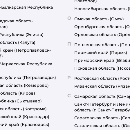
Новгород)
-Балкарская Республика
Новосибирская область
О
Омская область
(Омск)
адская область
рад)
Оренбургская область
(О
Республика
(Элиста)
Орловская область
(Орёл
область
(Калуга)
П
Пензенская область
(Пен
й край
(Петропавловск-
Пермский край
(Пермь)
й)
Приморский край
(Влади
-Черкесская Республика
Псковская область
(Пско
еспублика
(Петрозаводск)
Р
Ростовская область
(Рост
ая область
(Кемерово)
Рязанская область
(Рязан
 область
(Киров)
С
Самарская область
(Сама
ублика
(Сыктывкар)
Санкт-Петербург и Лени
я область
(Кострома)
область
(г. Санкт-Петербу
ский край
(Краснодар)
Саратовская область
(Сар
кий край
(Красноярск)
Сахалинская область
(Юж