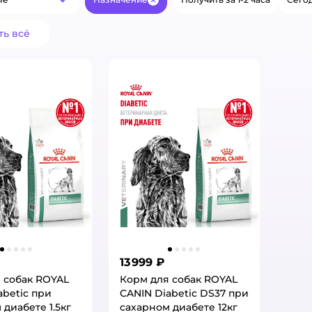
Популярные
Закрыть
ть всё
13 999 ₽
 собак ROYAL
Корм для собак ROYAL
abetic при
CANIN Diabetic DS37 при
 диабете 1.5кг
сахарном диабете 12кг