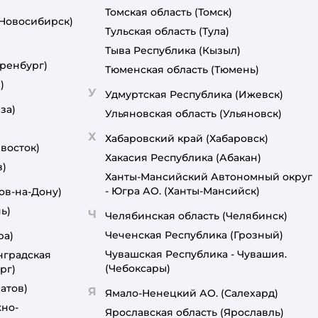
Томская область
(Томск)
(Новосибирск)
Тульская область
(Тула)
Тыва Республика
(Кызыл)
ренбург)
Тюменская область
(Тюмень)
)
У
Удмуртская Республика
(Ижевск)
за)
Ульяновская область
(Ульяновск)
Х
Хабаровский край
(Хабаровск)
восток)
Хакасия Республика
(Абакан)
в)
Ханты-Мансийский Автономный округ
- Югра АО.
(Ханты-Мансийск)
ов-на-Дону)
ь)
Ч
Челябинская область
(Челябинск)
Чеченская Республика
(Грозный)
ра)
Чувашская Республика - Чувашия.
нградская
(Чебоксары)
рг)
атов)
Я
Ямало-Ненецкий АО.
(Салехард)
но-
Ярославская область
(Ярославль)