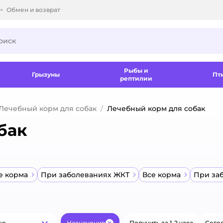
Обмен и возврат
ки.
Рыбы и
Грызуны
Пт
рептилии
Лечебный корм для собак
Лечебный корм для собак
бак
е корма
При заболеваниях ЖКТ
Все корма
При за
ые
Назначение
Получить за 1-2 часа
Сегод