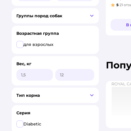
5
21
отз
Рейтинг
Группы пород собак
В
Возрастная группа
для взрослых
Поп
Вес, кг
ROYAL C
Тип корма
Серия
Diabetic