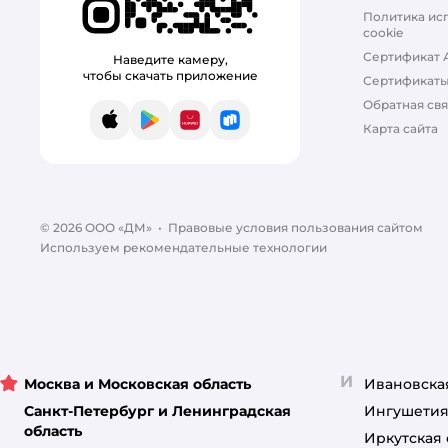
Политика ис
при заболеваниях печени
cookie
Сертификат 
Наведите камеру,
при заболеваниях почек
чтобы скачать приложение
Сертификат
Обратная свя
при заболеваниях суставов
App Store
Google Play
AppGallery
RuStore
Карта сайта
при избыточном весе
при чувствительном
пищеварении
© 2026 ООО «ДМ»
•
Правовые условия пользования сайтом
Используем рекомендательные технологии
И
Москва и Московская область
Ивановска
Санкт-Петербург и Ленинградская
Ингушетия
область
Иркутская 