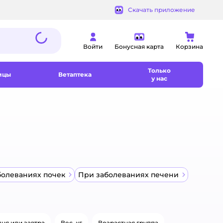
Скачать приложение
Войти
Бонусная карта
Корзина
Только
ицы
Ветаптека
у нас
болеваниях почек
При заболеваниях печени
ня или завтра
Вес, кг
Возрастная группа