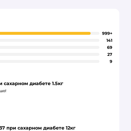
999+
141
69
27
9
и сахарном диабете 1.5кг
шо!
37 при сахарном диабете 12кг