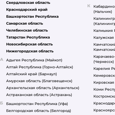
Свердловская область
К
Кабардино
Краснодарский край
(Нальчик)
Башкортостан Республика
Калинингр
Самарская область
(Калининг
Челябинская область
Калмыкия 
Татарстан Республика
Калужская 
Новосибирская область
Камчатски
Камчатски
Нижегородская область
Карачаево
А
Адыгея Республика
(Майкоп)
(Черкесск)
Алтай Республика
(Горно-Алтайск)
Карелия Р
Алтайский край
(Барнаул)
Кемеровск
Амурская область
(Благовещенск)
Кировская
Архангельская область
(Архангельск)
Коми Респ
Астраханская область
(Астрахань)
Костромска
Б
Краснодар
Башкортостан Республика
(Уфа)
Красноярс
Белгородская область
(Белгород)