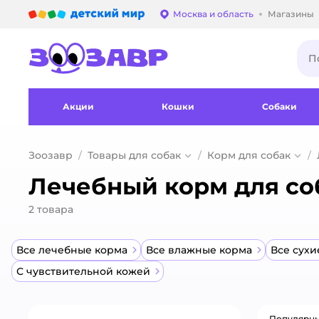
Детский мир
Москва и область
Магазины
Выбор адреса достав
Акции
Кошки
Собаки
Зоозавр
Товары для собак
Корм для собак
Лечебный корм для со
2
товара
Все лечебные корма
Все влажные корма
Все сухи
С чувствительной кожей
Популярн