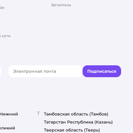
Ветаптека
ды
 сети
Подписаться
акте
elegram
Т
(Нижний
Тамбовская область
(Тамбов)
Татарстан Республика
(Казань)
еликий
Тверская область
(Тверь)