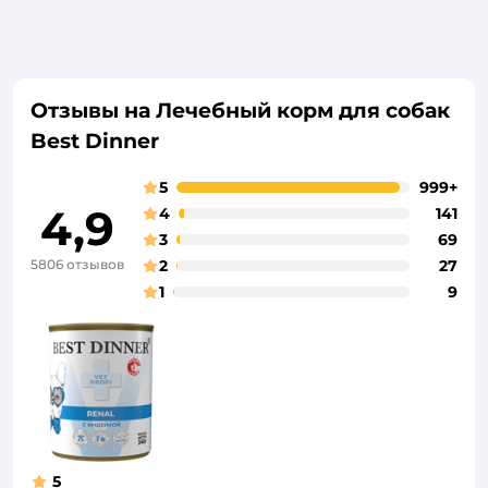
Отзывы на Лечебный корм для собак
Best Dinner
5
999+
4,9
4
141
3
69
5806 отзывов
2
27
1
9
5