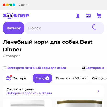
Детский мир
Ещё
Каталог
Лечебный корм для собак Best
Dinner
6
товаров
Категория: Лечебный корм для собак
Сортировка
Фильтры
Бренд
Получить за 1-2 часа
Сегодня 
Закрыть
Способ получения
Способ получения
Выберите адрес или магазин