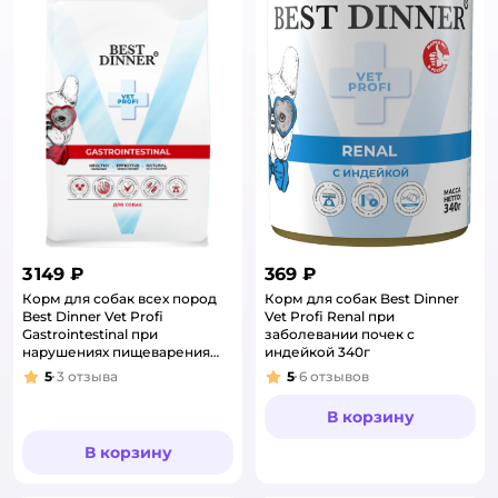
3 149 ₽
369 ₽
Корм для собак всех пород
Корм для собак Best Dinner
Best Dinner Vet Profi
Vet Profi Renal при
Gastrointestinal при
заболевании почек с
нарушениях пищеварения
индейкой 340г
2кг
5
3
отзыва
5
6
отзывов
Рейтинг:
Рейтинг:
В корзину
В корзину