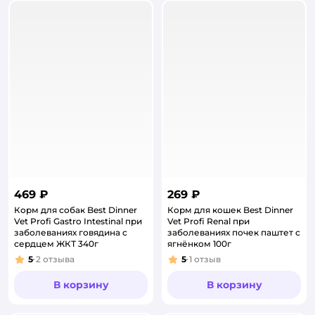
469 ₽
269 ₽
Корм для собак Best Dinner
Корм для кошек Best Dinner
Vet Profi Gastro Intestinal при
Vet Profi Renal при
заболеваниях говядина с
заболеваниях почек паштет с
сердцем ЖКТ 340г
ягнёнком 100г
5
2
отзыва
5
1
отзыв
Рейтинг:
Рейтинг:
В корзину
В корзину