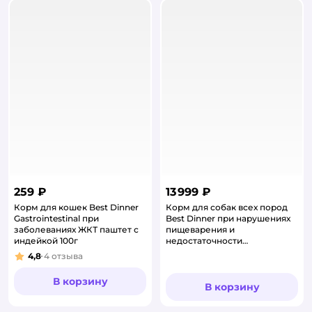
259 ₽
13 999 ₽
Корм для кошек Best Dinner
Корм для собак всех пород
Gastrointestinal при
Best Dinner при нарушениях
заболеваниях ЖКТ паштет с
пищеварения и
индейкой 100г
недостаточности
поджелудочной 12кг
4,8
4
отзыва
Рейтинг:
В корзину
В корзину