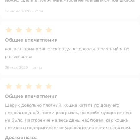
можно сделать покрупнее, чтобы не укатывался под шкафы
18 июня 2020
·
Оля
Рейтинг:
5
Общие впечатления
кошке шарик пришелся по душе, довольно плотный и не
рассыпается
29 мая 2020
·
зина
Рейтинг:
5
Общие впечатления
Шарик довольно плотный, кошка катала по дому его
несколько дней, потом разгрызла, но особо мусора от него
не было. Настроение на весь день, наблюдая, как кошка
носится и подпрыгивает от удовольствия с этим шариком.
Достоинства