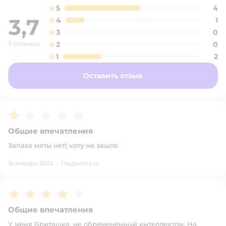
5
4
3,7
4
1
3
0
7 отзывов
2
0
1
2
Оставить отзыв
Рейтинг:
1
Общие впечатления
Запаха мяты нет( коту не зашло
16 января 2023
·
Людмила Н.
Рейтинг:
4
Общие впечатления
У меня Бриташка, не обременённый интеллектом. На