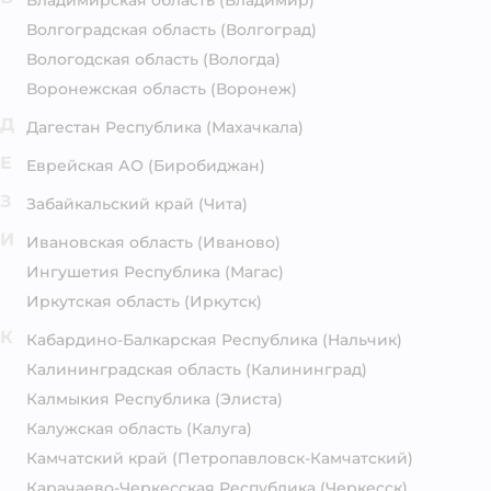
Владимирская область
(Владимир)
Волгоградская область
(Волгоград)
Вологодская область
(Вологда)
Воронежская область
(Воронеж)
Д
Дагестан Республика
(Махачкала)
Е
Еврейская АО
(Биробиджан)
З
Забайкальский край
(Чита)
И
Ивановская область
(Иваново)
Ингушетия Республика
(Магас)
Иркутская область
(Иркутск)
К
Кабардино-Балкарская Республика
(Нальчик)
Калининградская область
(Калининград)
Калмыкия Республика
(Элиста)
Калужская область
(Калуга)
Камчатский край
(Петропавловск-Камчатский)
Карачаево-Черкесская Республика
(Черкесск)