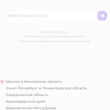
Одежда для кошек
Аренда торговых помещений
Акции
Сертификат АКИТ
Товары для собак
Горячая линия безопасности
Промокоды
Сертификаты
Корм для собак
Вакансии
Бренды
Обратная связь
Одежда для собак
Контакты
Отзывы
Карта сайта
Ветаптека
© 2026 ООО «ДМ»
Блог
•
Правовые условия пользования сайтом
Магазины сети
Используем рекомендательные технологии
Москва и Московская область
Санкт-Петербург и Ленинградская область
Свердловская область
Краснодарский край
Башкортостан Республика