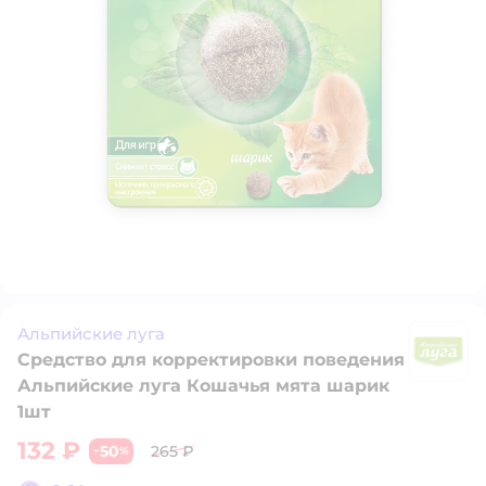
Альпийские луга
Средство для корректировки поведения
А
Альпийские луга Кошачья мята шарик
1шт
132 ₽
50
265 ₽
−
%