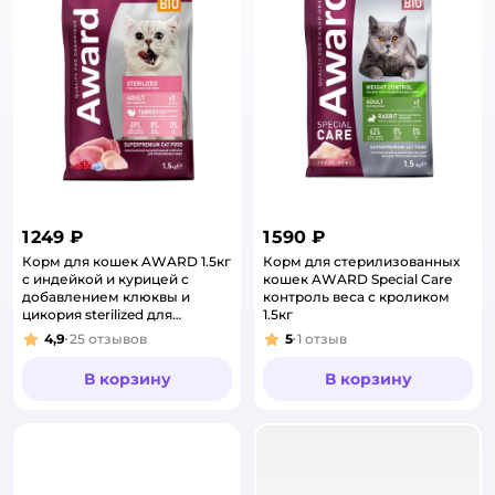
1 249 ₽
1 590 ₽
Корм для кошек AWARD 1.5кг
Корм для стерилизованных
с индейкой и курицей с
кошек AWARD Special Care
добавлением клюквы и
контроль веса с кроликом
цикория sterilized для
1.5кг
взрослых стерилизованных
4,9
25
отзывов
5
1
отзыв
Рейтинг:
Рейтинг:
сухой
В корзину
В корзину