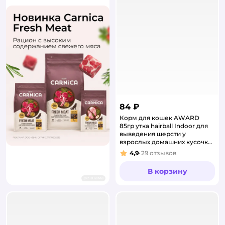
84 ₽
Корм для кошек AWARD
85гр утка hairball Indoor для
выведения шерсти у
взрослых домашних кусочки
в соусе пауч
4,9
29
отзывов
Рейтинг:
В корзину
реклама