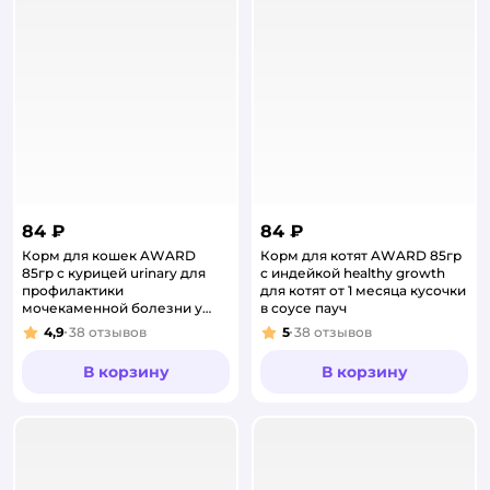
84 ₽
84 ₽
Корм для кошек AWARD
Корм для котят AWARD 85гр
85гр c курицей urinary для
с индейкой healthy growth
профилактики
для котят от 1 месяца кусочки
мочекаменной болезни у
в соусе пауч
взрослых кусочки в соусе
4,9
38
отзывов
5
38
отзывов
Рейтинг:
Рейтинг:
пауч
В корзину
В корзину