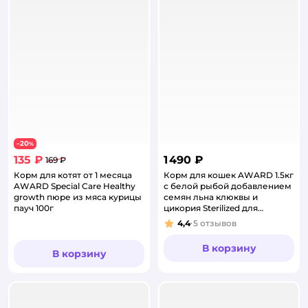
20
−
%
135 ₽
1 490 ₽
169 ₽
Корм для котят от 1 месяца
Корм для кошек AWARD 1.5кг
AWARD Special Care Healthy
с белой рыбой добавлением
growth пюре из мяса курицы
семян льна клюквы и
пауч 100г
цикория Sterilized для
взрослых стерилизованных
4,4
5
отзывов
Рейтинг:
сухой
В корзину
В корзину