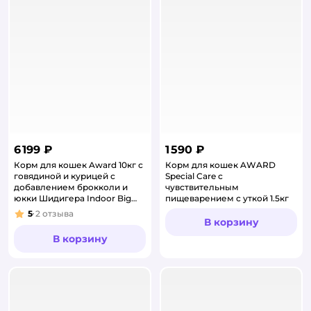
6 199 ₽
1 590 ₽
Корм для кошек Award 10кг с
Корм для кошек AWARD
говядиной и курицей с
Special Care с
добавлением брокколи и
чувствительным
юкки Шидигера Indoor Big
пищеварением с уткой 1.5кг
cats для взрослых крупных
5
2
отзыва
Рейтинг:
поро
В корзину
В корзину