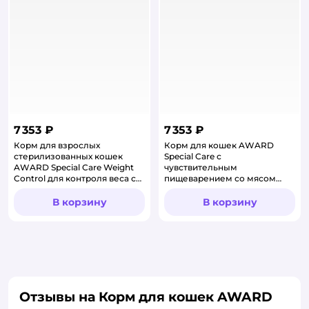
7 353 ₽
7 353 ₽
Корм для взрослых
Корм для кошек AWARD
стерилизованных кошек
Special Care с
AWARD Special Care Weight
чувствительным
Control для контроля веса со
пищеварением со мясом
свежим мясом кролика сухой
утки сухой 10кг
10кг
В корзину
В корзину
Отзывы на Корм для кошек AWARD