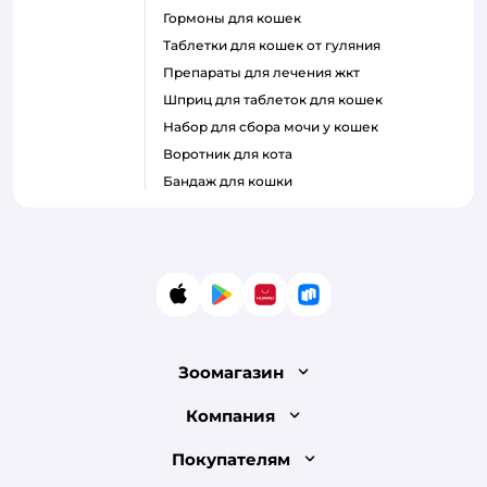
гормоны для кошек
таблетки для кошек от гуляния
препараты для лечения жкт
шприц для таблеток для кошек
набор для сбора мочи у кошек
воротник для кота
бандаж для кошки
App Store
Google Play
AppGallery
RuStore
Зоомагазин
Лицензия
Компания
Как сделать заказ
О компании
Покупателям
Доставка и оплата
Раскрытие информации