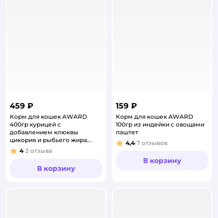
459 ₽
159 ₽
Корм для кошек AWARD
Корм для кошек AWARD
400гр курицей с
100гр из индейки с овощами
добавлением клюквы
паштет
цикория и рыбьего жира
4,4
7
отзывов
Рейтинг:
Urinary для профилактики
4
2
отзыва
Рейтинг:
сухой
В корзину
В корзину