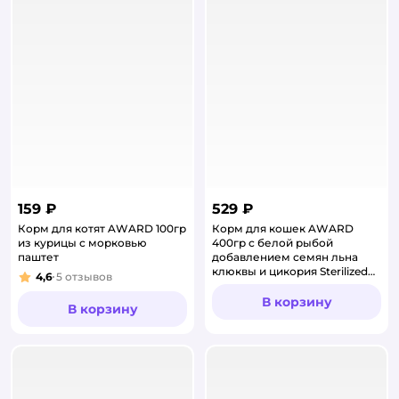
159 ₽
529 ₽
Корм для котят AWARD 100гр
Корм для кошек AWARD
из курицы с морковью
400гр с белой рыбой
паштет
добавлением семян льна
клюквы и цикория Sterilized
4,6
5
отзывов
Рейтинг:
для взрослых
стерилизованных сухой
В корзину
В корзину