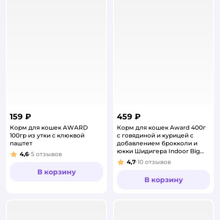
159 ₽
459 ₽
Корм для кошек AWARD
Корм для кошек Award 400г
100гр из утки с клюквой
с говядиной и курицей с
паштет
добавлением брокколи и
юкки Шидигера Indoor Big
4,6
5
отзывов
Рейтинг:
cats для взрослых крупных
4,7
10
отзывов
Рейтинг:
пор
В корзину
В корзину