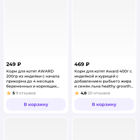
249 ₽
469 ₽
Корм для котят AWARD
Корм для котят Award 400г с
200гр из индейки с начала
индейкой и курицей с
прикорма до 4 месяцев
добавлением рыбьего жира
беременных и кормящих
и семян льна healthy growth
кошек паштет
сухой
5
9
отзывов
4,8
20
отзывов
Рейтинг:
Рейтинг:
В корзину
В корзину