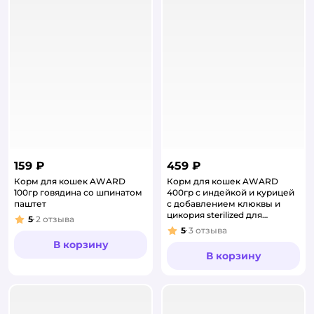
159 ₽
459 ₽
Корм для кошек AWARD
Корм для кошек AWARD
100гр говядина со шпинатом
400гр с индейкой и курицей
паштет
с добавлением клюквы и
цикория sterilized для
5
2
отзыва
Рейтинг:
взрослых стерилизованных
5
3
отзыва
Рейтинг:
сухой
В корзину
В корзину