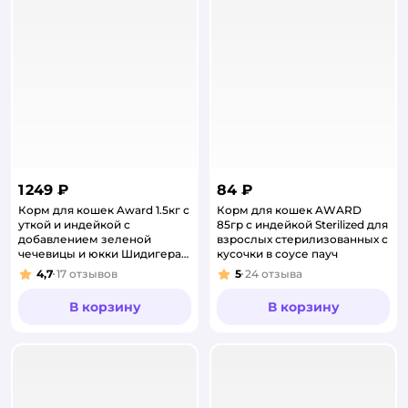
1 249 ₽
84 ₽
Корм для кошек Award 1.5кг с
Корм для кошек AWARD
уткой и индейкой с
85гр с индейкой Sterilized для
добавлением зеленой
взрослых стерилизованных с
чечевицы и юкки Шидигера
кусочки в соусе пауч
hairball Indoor для выведения
4,7
17
отзывов
5
24
отзыва
Рейтинг:
Рейтинг:
шерст
В корзину
В корзину