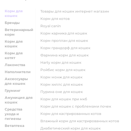
Корм для
товары для кошек интернет магазин
кошек
корм для котов
Бренды
royal canin
Ветеринарный
корм карника для кошек
корм
корм проплан для кошек
Корм для
кошек
корм грандорф для кошек
Корм для
фармина корм для кошек
котят
harty корм для кошек
Лакомства
ройбис корм для кошек
Наполнители
корм монж для кошек
Аксессуары
для кошек
корм хиллс для кошек
Груминг
пурина оне для кошек
Амуниция для
корм для кошек при мкб
кошек
корм для кошек с проблемами почек
Средства
Корм для кастрированных котов
ухода и
гигиены
влажный корм для кастрированных котов
Ветаптека
диабетический корм для кошек