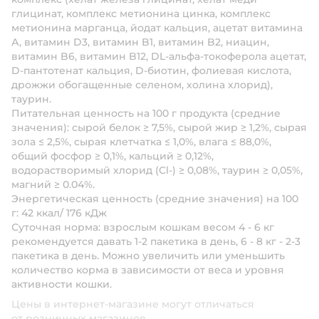
глицинат, комплекс метионина цинка, комплекс
метионина марганца, йодат кальция, ацетат витамина
А, витамин D3, витамин B1, витамин B2, ниацин,
витамин B6, витамин B12, DL-альфа-токоферола ацетат,
D-пантотенат кальция, D-биотин, фолиевая кислота,
дрожжи обогащенные селеном, холина хлорид),
таурин.
Питательная ценность на 100 г продукта (средние
значения):
сырой белок ≥ 7,5%, сырой жир ≥ 1,2%, сырая
зола ≤ 2,5%, сырая клетчатка ≤ 1,0%, влага ≤ 88,0%,
общий фосфор ≥ 0,1%, кальций ≥ 0,12%,
водорастворимый хлорид (Cl-) ≥ 0,08%, таурин ≥ 0,05%,
магний ≥ 0.04%.
Энергетическая ценность (средние значения) на 100
г:
42 ккал/ 176 кДж
Суточная норма:
взрослым кошкам весом 4 - 6 кг
рекомендуется давать 1-2 пакетика в день, 6 - 8 кг - 2-3
пакетика в день. Можно увеличить или уменьшить
количество корма в зависимости от веса и уровня
активности кошки.
Цены в интернет-магазине могут отличаться
от розничных магазинов.