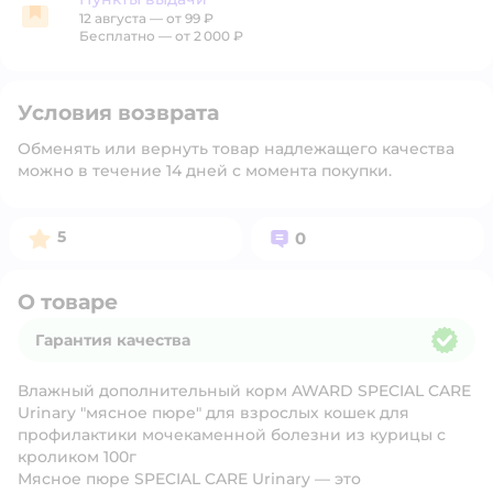
12 августа
—
от 99 ₽
Пункты выдачи
Бесплатно — от 2 000 ₽
Условия возврата
Обменять или вернуть товар надлежащего качества
можно в течение 14 дней с момента покупки.
Рейтинг:
Вопросов:
5
0
О товаре
Гарантия качества
Гарантия качества
Влажный дополнительный корм AWARD SPECIAL CARE
Urinary "мясное пюре" для взрослых кошек для
профилактики мочекаменной болезни из курицы с
кроликом 100г
Мясное пюре SPECIAL CARE Urinary — это