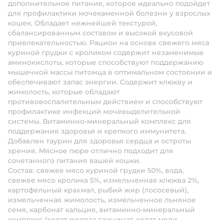
дополнительное питание, которое идеально подойдет
для профилактики мочекаменной болезни у взрослых
кошек. Обладает нежнейшей текстурой,
сбалансированным составом и высокой вкусовой
привлекательностью. Рацион на основе свежего мяса
куриной грудки с кроликом содержит незаменимые
аминокислоты, которые способствуют поддержанию
мышечной массы питомца в оптимальном состоянии и
обеспечивают запас энергии. Содержит клюкву и
жимолость, которые обладают
противовоспалительным действием и способствуют
профилактике инфекций мочевыделительной
системы. Витаминно-минеральный комплекс для
поддержания здоровья и крепкого иммунитета.
Добавлен таурин для здоровья сердца и остроты
зрения. Мясное пюре отлично подходит для
сочетанного питания вашей кошки.
Состав:
свежее мясо куриной грудки 50%, вода,
свежее мясо кролика 5%, измельченная клюква 2%,
картофельный крахмал, рыбий жир (лососевый),
измельченная жимолость, измельченное льняное
семя, карбонат кальция, витаминно-минеральный
комплекс (хелат железа глицинат, хелат меди