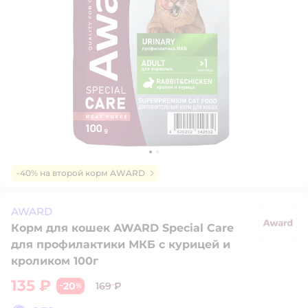
-40% на второй корм AWARD
AWARD
Корм для кошек AWARD Special Care
A
для профилактики МКБ с курицей и
кроликом 100г
135 ₽
20
169 ₽
−
%