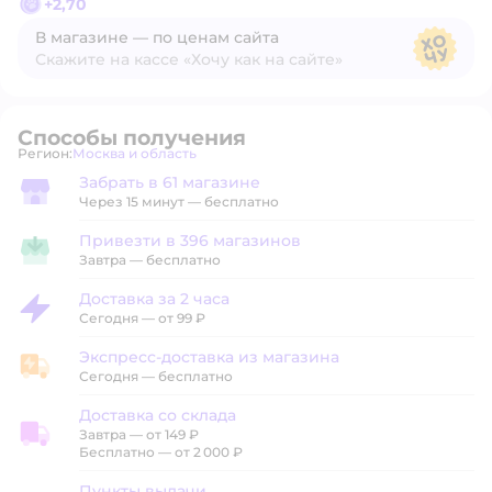
+
2,70
В магазине — по ценам сайта
Скажите на кассе «Хочу как на сайте»
В магазине — по ценам сайта
Способы получения
Регион:
Москва и область
Выбор адреса доставки.
Забрать в 61 магазине
Забрать в магазине
Через 15 минут — бесплатно
Привезти в 396 магазинов
Привезти в магазин
Завтра
—
бесплатно
Доставка за 2 часа
Доставка за 2 часа
Сегодня
—
от 99 ₽
Экспресс-доставка из магазина
Экспресс-доставка из магазина
Сегодня
—
бесплатно
Доставка со склада
Завтра
—
от 149 ₽
Доставка со склада
Бесплатно — от 2 000 ₽
Пункты выдачи