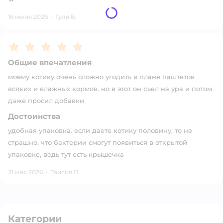
16 июня 2026
·
Гуля Б.
Рейтинг:
5
Общие впечатления
моему котику очень сложно угодить в плане паштетов
всяких и влажных кормов. но в этот он съел на ура и потом
даже просил добавки
Достоинства
удобная упаковка. если даете котику половину, то не
страшно, что бактерии смогут появиться в открытой
упаковке, ведь тут есть крышечка
31 мая 2026
·
Таисия П.
Категории