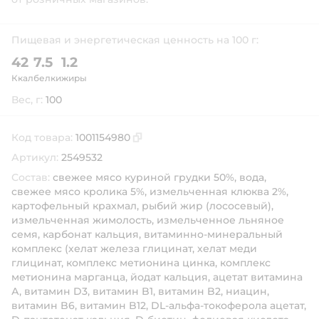
Пищевая и энергетическая ценность на 100 г:
42
7.5
1.2
Ккал
белки
жиры
Вес, г:
100
Код товара:
1001154980
Скопировать код товара
Артикул:
2549532
Состав:
свежее мясо куриной грудки 50%, вода,
свежее мясо кролика 5%, измельченная клюква 2%,
картофельный крахмал, рыбий жир (лососевый),
измельченная жимолость, измельченное льняное
семя, карбонат кальция, витаминно-минеральный
комплекс (хелат железа глицинат, хелат меди
глицинат, комплекс метионина цинка, комплекс
метионина марганца, йодат кальция, ацетат витамина
А, витамин D3, витамин B1, витамин B2, ниацин,
витамин B6, витамин B12, DL-альфа-токоферола ацетат,