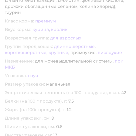
D-пантотенат кальция, D-биотин, фолиевая кислота,
дрожжи обогащенные селеном, холина хлорид),
таурин
Класс корма:
премиум
Вкус корма:
курица
,
кролик
Возрастная группа:
для взрослых
Группы пород кошек:
длинношерстные
,
короткошерстные
,
крупные
,
прямоухие,
вислоухие
Назначение:
для мочевыделительной системы,
при
МКБ
Упаковка:
пауч
Размер упаковки:
маленькая
Энергетическая ценность (на 100г продукта), ккал:
42
Белки (на 100 г продукта), г:
7.5
Жиры (на 100г продукта), г:
1.2
Длина упаковки, см:
9
Ширина упаковки, см:
0.6
Высота упаковки, см:
17