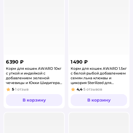
6 390 ₽
1 490 ₽
Корм для кошек AWARD 10кг
Корм для кошек AWARD 1.5кг
с уткой и индейкой с
с белой рыбой добавлением
добавлением зеленой
семян льна клюквы и
чечевицы и Юкки Шидигера
цикория Sterilized для
hairball Indoor для выведения
взрослых стерилизованных
5
1
отзыв
4,4
5
отзывов
Рейтинг:
Рейтинг:
шерсти
сухой
В корзину
В корзину