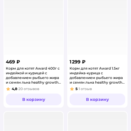
469 ₽
1 299 ₽
Корм для котят Award 400г с
Корм для котят Award 1.5кг
индейкой и курицей с
индейка-курица с
добавлением рыбьего жира
добавлением рыбьего жира
и семян льна healthy growth
и семян льна healthy growth
сухой
сухой
4,8
20
отзывов
5
1
отзыв
Рейтинг:
Рейтинг:
В корзину
В корзину