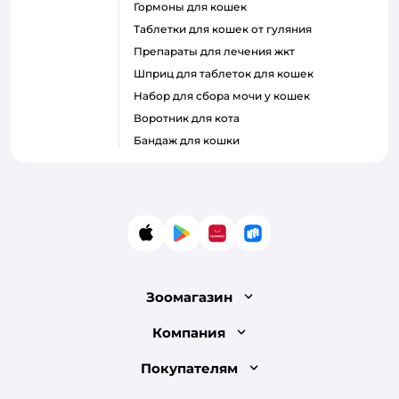
гормоны для кошек
таблетки для кошек от гуляния
препараты для лечения жкт
шприц для таблеток для кошек
набор для сбора мочи у кошек
воротник для кота
бандаж для кошки
App Store
Google Play
AppGallery
RuStore
Зоомагазин
Лицензия
Компания
Как сделать заказ
О компании
Покупателям
Доставка и оплата
Раскрытие информации