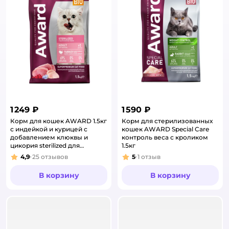
1 249 ₽
1 590 ₽
Корм для кошек AWARD 1.5кг
Корм для стерилизованных
с индейкой и курицей с
кошек AWARD Special Care
добавлением клюквы и
контроль веса с кроликом
цикория sterilized для
1.5кг
взрослых стерилизованных
4,9
25
отзывов
5
1
отзыв
Рейтинг:
Рейтинг:
сухой
В корзину
В корзину