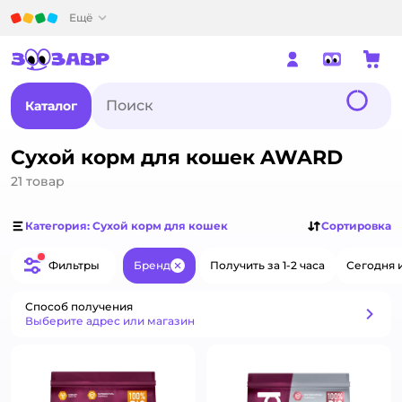
Детский мир
Ещё
Каталог
Сухой корм для кошек AWARD
21
товар
Категория: Сухой корм для кошек
Сортировка
Фильтры
Бренд
Получить за 1-2 часа
Сегодня 
Закрыть
Способ получения
Способ получения
Выберите адрес или магазин