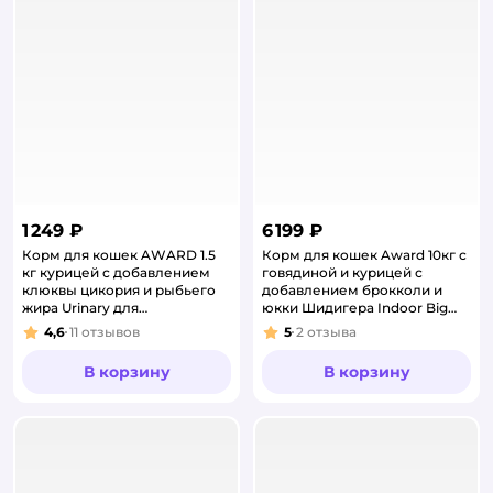
1 249 ₽
6 199 ₽
Корм для кошек AWARD 1.5
Корм для кошек Award 10кг с
кг курицей с добавлением
говядиной и курицей с
клюквы цикория и рыбьего
добавлением брокколи и
жира Urinary для
юкки Шидигера Indoor Big
профилактики сухой
cats для взрослых крупных
4,6
11
отзывов
5
2
отзыва
Рейтинг:
Рейтинг:
поро
В корзину
В корзину