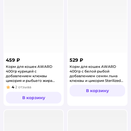
459 ₽
529 ₽
Корм для кошек AWARD
Корм для кошек AWARD
400гр курицей с
400гр с белой рыбой
добавлением клюквы
добавлением семян льна
цикория и рыбьего жира
клюквы и цикория Sterilized
Urinary для профилактики
для взрослых
4
2
отзыва
Рейтинг:
сухой
стерилизованных сухой
В корзину
В корзину