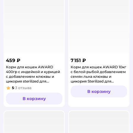
459 ₽
7 151 ₽
Корм для кошек AWARD
Корм для кошек AWARD 10кг
400гр с индейкой и курицей
с белой рыбой добавлением
с добавлением клюквы и
семян льна клюквы и
цикория sterilized для
цикория Sterilized для
взрослых стерилизованных
взрослых стерилизованных
5
3
отзыва
Рейтинг:
сухой
сухой
В корзину
В корзину