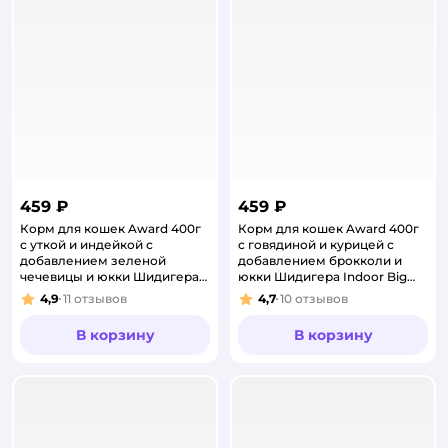
459 ₽
459 ₽
Корм для кошек Award 400г
Корм для кошек Award 400г
с уткой и индейкой с
с говядиной и курицей с
добавлением зеленой
добавлением брокколи и
чечевицы и юкки Шидигера
юкки Шидигера Indoor Big
hairball Indoor для выведения
cats для взрослых крупных
4,9
11
отзывов
4,7
10
отзывов
Рейтинг:
Рейтинг:
шерсти
пор
В корзину
В корзину