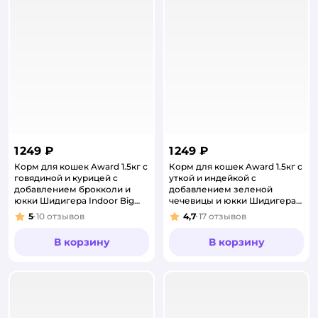
1 249 ₽
1 249 ₽
Корм для кошек Award 1.5кг с
Корм для кошек Award 1.5кг с
говядиной и курицей с
уткой и индейкой с
добавлением брокколи и
добавлением зеленой
юкки Шидигера Indoor Big
чечевицы и юкки Шидигера
cats для взрослых крупных
hairball Indoor для выведения
5
10
отзывов
4,7
17
отзывов
Рейтинг:
Рейтинг:
пор
шерст
В корзину
В корзину