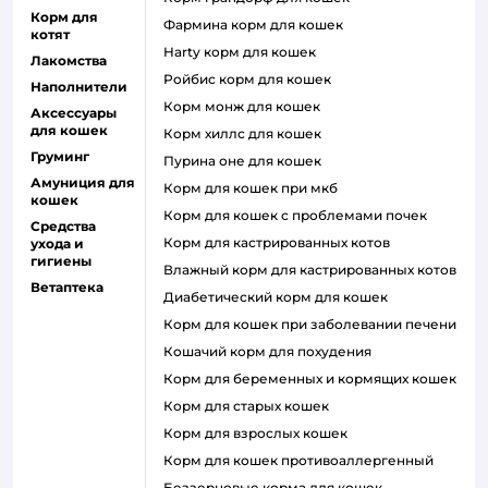
Корм для
фармина корм для кошек
котят
harty корм для кошек
Лакомства
ройбис корм для кошек
Наполнители
корм монж для кошек
Аксессуары
для кошек
корм хиллс для кошек
Груминг
пурина оне для кошек
Амуниция для
корм для кошек при мкб
кошек
корм для кошек с проблемами почек
Средства
Корм для кастрированных котов
ухода и
гигиены
влажный корм для кастрированных котов
Ветаптека
диабетический корм для кошек
корм для кошек при заболевании печени
кошачий корм для похудения
корм для беременных и кормящих кошек
корм для старых кошек
корм для взрослых кошек
корм для кошек противоаллергенный
беззерновые корма для кошек