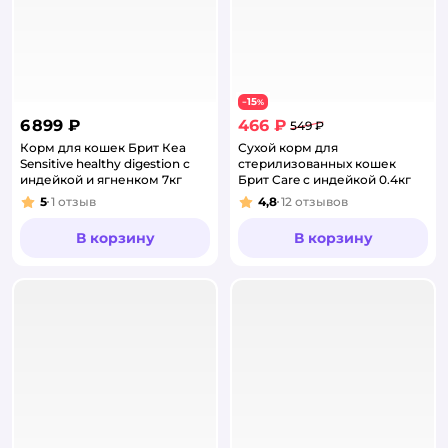
15
−
%
6 899 ₽
466 ₽
549 ₽
Корм для кошек Брит Кеа
Сухой корм для
Sensitive healthy digestion с
стерилизованных кошек
индейкой и ягненком 7кг
Брит Care с индейкой 0.4кг
5
1
отзыв
4,8
12
отзывов
Рейтинг:
Рейтинг:
В корзину
В корзину