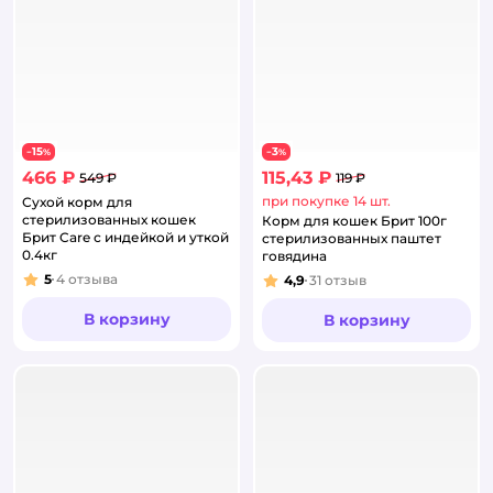
15
3
−
%
−
%
466 ₽
115,43 ₽
549 ₽
119 ₽
при покупке 14 шт.
Сухой корм для
стерилизованных кошек
Корм для кошек Брит 100г
Брит Care с индейкой и уткой
стерилизованных паштет
0.4кг
говядина
5
4
отзыва
4,9
31
отзыв
Рейтинг:
Рейтинг:
В корзину
В корзину