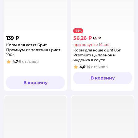
18
−
%
139 ₽
56,26 ₽
69 ₽
при покупке 14 шт.
Корм для котят Брит
Премиум из телятины риет
Корм для кошек Brit 85г
100г
Premium цыпленок и
индейка в соусе
4,7
9
отзывов
Рейтинг:
4,6
14
отзывов
Рейтинг:
В корзину
В корзину