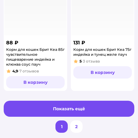
88 ₽
131 ₽
Корм для кошек Брит Кеа 85г
Корм для кошек Брит Кеа 75г
чувствительное
индейка и тунец желе пауч
пищеварение индейка и
5
3
отзыва
Рейтинг:
клюква соус пауч
4,9
7
отзывов
В корзину
Рейтинг:
В корзину
Показать ещё
1
2