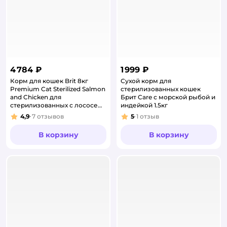
4 784 ₽
1 999 ₽
Корм для кошек Brit 8кг
Сухой корм для
Premium Cat Sterilized Salmon
стерилизованных кошек
and Chicken для
Брит Care с морской рыбой и
стерилизованных с лососем
индейкой 1.5кг
и курицей сухой
4,9
7
отзывов
5
1
отзыв
Рейтинг:
Рейтинг:
В корзину
В корзину