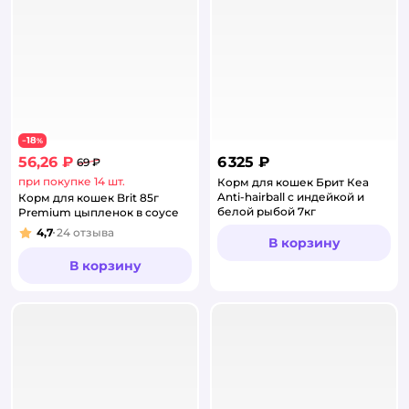
18
−
%
56,26 ₽
6 325 ₽
69 ₽
при покупке 14 шт.
Корм для кошек Брит Кеа
Anti-hairball с индейкой и
Корм для кошек Brit 85г
белой рыбой 7кг
Premium цыпленок в соусе
4,7
24
отзыва
Рейтинг:
В корзину
В корзину