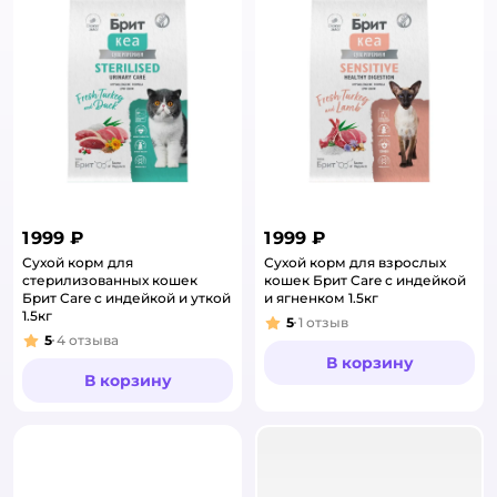
1 999 ₽
1 999 ₽
Сухой корм для
Сухой корм для взрослых
стерилизованных кошек
кошек Брит Care с индейкой
Брит Care с индейкой и уткой
и ягненком 1.5кг
1.5кг
5
1
отзыв
Рейтинг:
5
4
отзыва
Рейтинг:
В корзину
В корзину