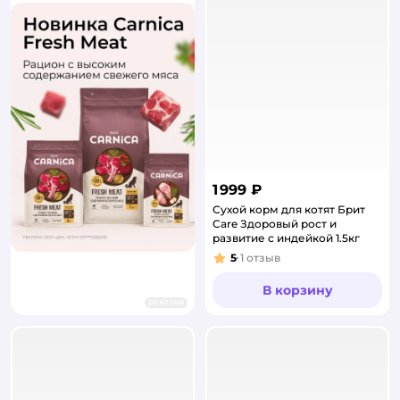
1 999 ₽
Сухой корм для котят Брит
Care Здоровый рост и
развитие с индейкой 1.5кг
5
1
отзыв
Рейтинг:
В корзину
реклама