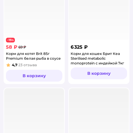
15
−
%
58 ₽
6 325 ₽
69 ₽
Корм для котят Brit 85г
Корм для кошек Брит Кеа
Premium белая рыба в соусе
Sterilised metabolic
monoprotein с индейкой 7кг
4,7
23
отзыва
Рейтинг:
В корзину
В корзину