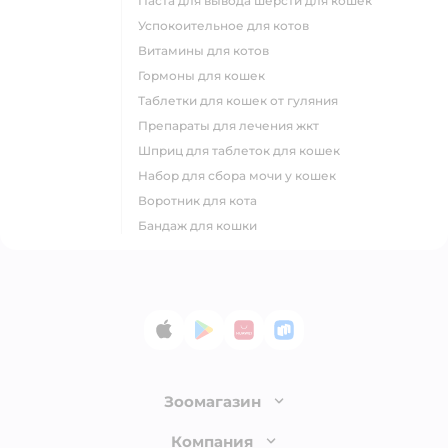
паста для вывода шерсти для кошек
успокоительное для котов
витамины для котов
гормоны для кошек
таблетки для кошек от гуляния
препараты для лечения жкт
шприц для таблеток для кошек
набор для сбора мочи у кошек
воротник для кота
бандаж для кошки
App Store
Google Play
AppGallery
RuStore
Зоомагазин
Лицензия
Компания