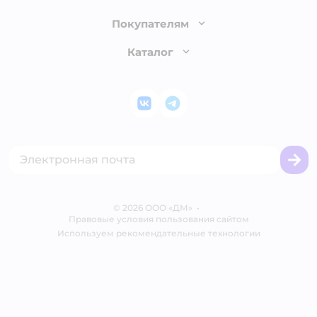
Как сделать заказ
О компании
Покупателям
Доставка и оплата
Раскрытие информации
Бонусные карты
Каталог
Обмен и возврат товара
Инвесторам
Электронные подарочные сертификаты
Правила продажи
Товары для кошек
Пресс-центр
Проверка баланса подарочной карты
Политика конфиденциальности
Корм для кошек
Закупки
ВКонтакте
Telegram
Оплата Мокка
Политика использования файлов cookie
Одежда для кошек
Аренда торговых помещений
Акции
Сертификат АКИТ
Товары для собак
Горячая линия безопасности
Промокоды
Сертификаты
Корм для собак
Вакансии
Бренды
Обратная связь
Одежда для собак
Контакты
Отзывы
Карта сайта
Ветаптека
© 2026 ООО «ДМ»
Блог
•
Правовые условия пользования сайтом
Магазины сети
Используем рекомендательные технологии