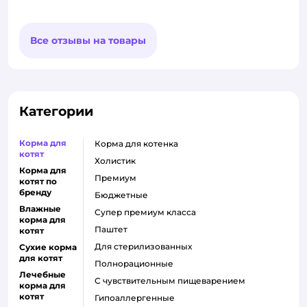
Все отзывы на товары
Категории
Корма для
корма для котенка
котят
холистик
Корма для
премиум
котят по
бренду
бюджетные
Влажные
супер премиум класса
корма для
паштет
котят
для стерилизованных
Сухие корма
для котят
полнорационные
Лечебные
с чувствительным пищеварением
корма для
котят
гипоаллергенные