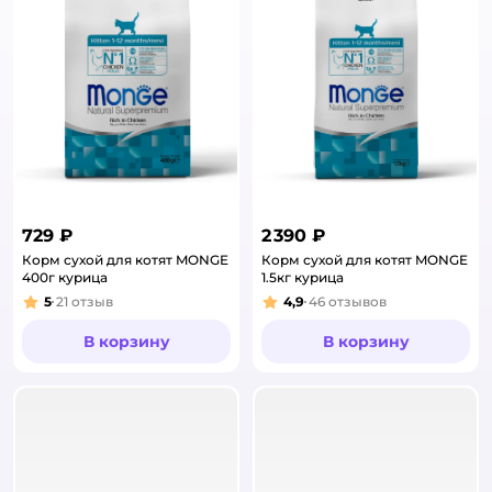
729 ₽
2 390 ₽
Корм сухой для котят MONGE
Корм сухой для котят MONGE
400г курица
1.5кг курица
5
21
отзыв
4,9
46
отзывов
Рейтинг:
Рейтинг:
В корзину
В корзину