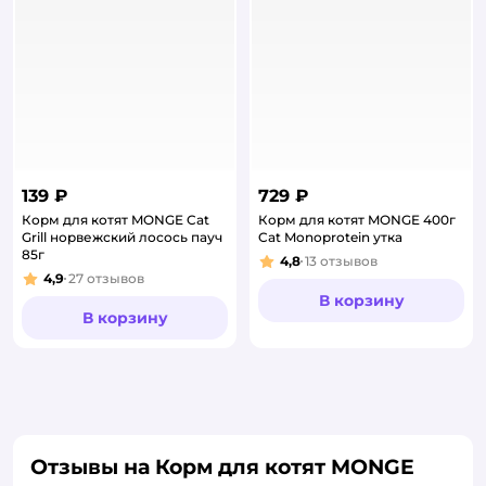
139 ₽
729 ₽
Корм для котят MONGE Cat
Корм для котят MONGE 400г
Grill норвежский лосось пауч
Cat Monoprotein утка
85г
4,8
13
отзывов
Рейтинг:
4,9
27
отзывов
Рейтинг:
В корзину
В корзину
Отзывы на Корм для котят MONGE