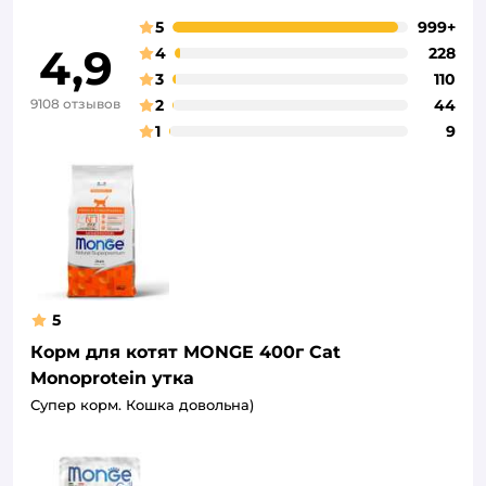
5
999+
4,9
4
228
3
110
9108 отзывов
2
44
1
9
5
Корм для котят MONGE 400г Cat
Monoprotein утка
Супер корм. Кошка довольна)