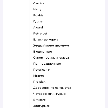
carnica
harty
roybis
гурмэ
award
pet-a-pet
влажные корма
жидкий корм премиум
бюджетные
супер премиум класса
полнорационные
royal canin
мнямс
pro plan
деревенские лакомства
четвероногий гурман
brit care
зоогурман