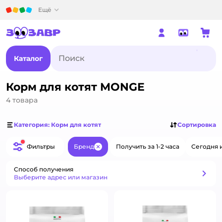
Детский мир
Ещё
Каталог
Корм для котят MONGE
4
товара
Категория: Корм для котят
Сортировка
Фильтры
Бренд
Получить за 1-2 часа
Сегодня 
Закрыть
Способ получения
Способ получения
Выберите адрес или магазин