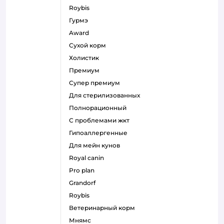
roybis
гурмэ
award
сухой корм
холистик
премиум
супер премиум
для стерилизованных
полнорационный
с проблемами жкт
гипоаллергенные
для мейн кунов
royal canin
pro plan
grandorf
roybis
ветеринарный корм
мнямс