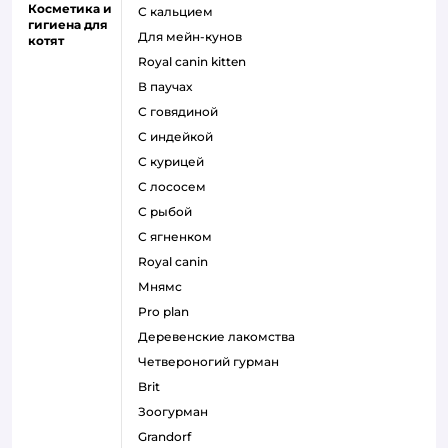
Косметика и
с кальцием
гигиена для
для мейн-кунов
котят
royal canin kitten
в паучах
с говядиной
с индейкой
с курицей
с лососем
с рыбой
с ягненком
royal canin
мнямс
pro plan
деревенские лакомства
четвероногий гурман
brit
зоогурман
grandorf