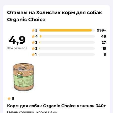
Отзывы на Холистик корм для собак
Organic Сhoice
5
999+
4,9
4
48
3
27
1814 отзывов
2
15
1
6
5
Корм для собак Organic Сhoice ягненок 340г
Очень хороший, кроме цены