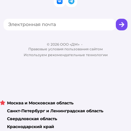
ВКонтакте
Telegram
Оплата Мокка
Политика использования файлов cookie
Одежда для кошек
Аренда торговых помещений
Акции
Сертификат АКИТ
Товары для собак
Горячая линия безопасности
Промокоды
Сертификаты
Корм для собак
Вакансии
Бренды
Обратная связь
Одежда для собак
Контакты
Отзывы
Карта сайта
Ветаптека
© 2026 ООО «ДМ»
Блог
•
Правовые условия пользования сайтом
Магазины сети
Используем рекомендательные технологии
Москва и Московская область
Санкт-Петербург и Ленинградская область
Свердловская область
Краснодарский край