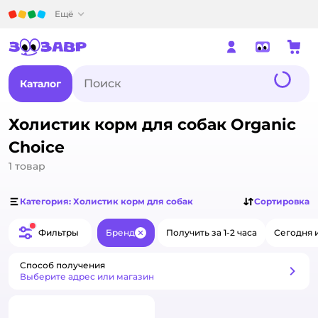
Детский мир
Ещё
Каталог
Холистик корм для собак Organic
Сhoice
1
товар
Категория: Холистик корм для собак
Сортировка
Фильтры
Бренд
Получить за 1-2 часа
Сегодня 
Закрыть
Способ получения
Способ получения
Выберите адрес или магазин