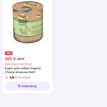
30
−
%
285 ₽
413 ₽
при покупке 12 шт.
Корм для собак Organic
Сhoice ягненок 340г
4,8
8
отзывов
Рейтинг:
В корзину