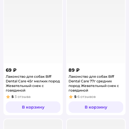
69 ₽
89 ₽
Лакомство для собак Biff
Лакомство для собак Biff
Dental Care 45г мелких пород
Dental Care 77г средних
Жевательный снек с
пород Жевательный снек с
говядиной
говядиной
5
3
отзыва
5
6
отзывов
Рейтинг:
Рейтинг:
В корзину
В корзину