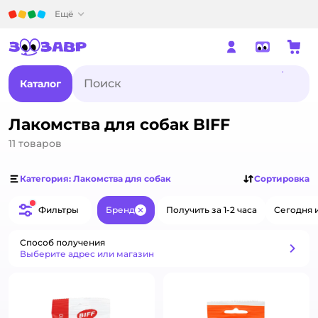
Детский мир
Ещё
Каталог
Лакомства для собак BIFF
11
товаров
Категория: Лакомства для собак
Сортировка
Фильтры
Бренд
Получить за 1-2 часа
Сегодня 
Закрыть
Способ получения
Способ получения
Выберите адрес или магазин