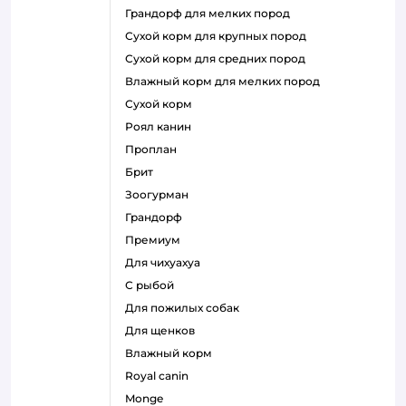
грандорф для мелких пород
сухой корм для крупных пород
сухой корм для средних пород
влажный корм для мелких пород
сухой корм
роял канин
проплан
брит
зоогурман
грандорф
премиум
для чихуахуа
с рыбой
для пожилых собак
для щенков
влажный корм
royal canin
monge