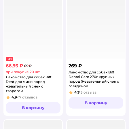
3
−
%
66,93 ₽
269 ₽
69 ₽
при покупке 20 шт.
Лакомство для собак Biff
Dental Care 270г крупных
Лакомство для собак Biff
пород Жевательный снек с
Dent для мини пород
говядиной
жевательный снек с
творогом
4,7
3
отзыва
Рейтинг:
4,9
17
отзывов
Рейтинг:
В корзину
В корзину