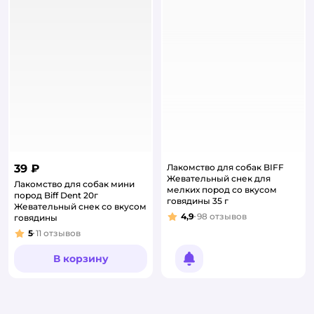
39 ₽
Лакомство для собак BIFF
Жевательный снек для
Лакомство для собак мини
мелких пород со вкусом
пород Biff Dent 20г
говядины 35 г
Жевательный снек cо вкусом
4,9
98
отзывов
говядины
Рейтинг:
5
11
отзывов
Рейтинг:
В корзину
Уведомить о появлении