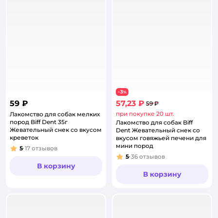
3
−
%
59 ₽
57,23 ₽
59 ₽
при покупке 20 шт.
Лакомство для собак мелких
пород Biff Dent 35г
Лакомство для собак Biff
Жевательный снек со вкусом
Dent Жевательный снек со
креветок
вкусом говяжьей печени для
мини пород
5
17
отзывов
Рейтинг:
5
36
отзывов
Рейтинг:
В корзину
В корзину