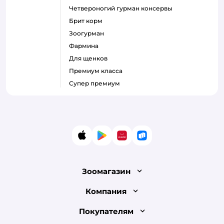
четвероногий гурман консервы
брит корм
зоогурман
фармина
для щенков
премиум класса
супер премиум
App Store
Google Play
AppGallery
RuStore
Зоомагазин
Лицензия
Компания
Как сделать заказ
О компании
Покупателям
Доставка и оплата
Раскрытие информации