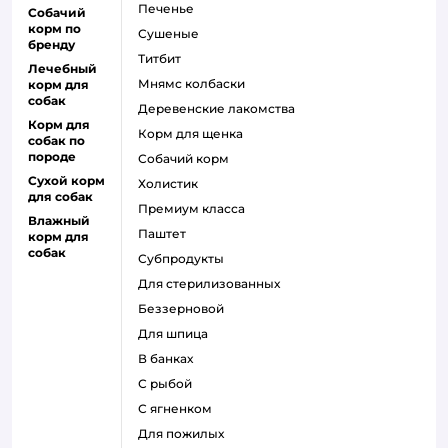
печенье
Собачий
корм по
сушеные
бренду
титбит
Лечебный
мнямс колбаски
корм для
собак
деревенские лакомства
Корм для
корм для щенка
собак по
породе
собачий корм
Сухой корм
холистик
для собак
премиум класса
Влажный
паштет
корм для
собак
субпродукты
для стерилизованных
беззерновой
для шпица
в банках
с рыбой
с ягненком
для пожилых