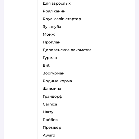
для взрослых
роял канин
Royal canin стартер
эукануба
монж
проплан
деревенские лакомства
гурман
brit
зоогурман
родные корма
фармина
грандорф
carnica
harty
ройбис
премьер
award