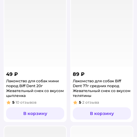
49 ₽
89 ₽
Лакомство для собак мини
Лакомство для собак Biff
пород Biff Dent 20г
Dent 77г средних пород
Жевательный снек cо вкусом
Жевательный снек со вкусом
цыпленка
телятины
5
10
отзывов
5
2
отзыва
Рейтинг:
Рейтинг:
В корзину
В корзину