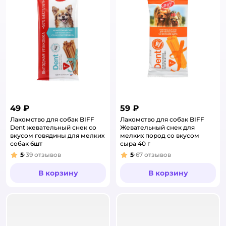
49 ₽
59 ₽
Лакомство для собак BIFF
Лакомство для собак BIFF
Dent жевательный снек со
Жевательный снек для
вкусом говядины для мелких
мелких пород со вкусом
собак 6шт
сыра 40 г
5
39
отзывов
5
67
отзывов
Рейтинг:
Рейтинг:
В корзину
В корзину