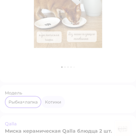
Модель
рыбка+лапка
котики
Qalla
Миска керамическая Qalla блюдца 2 шт.
Qa