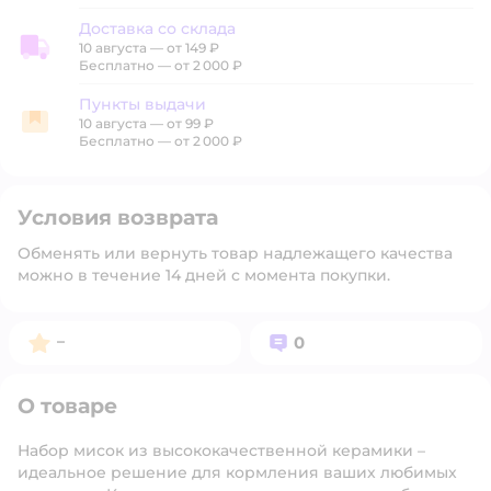
Доставка со склада
10 августа
—
от 149 ₽
Доставка со склада
Бесплатно — от 2 000 ₽
Пункты выдачи
10 августа
—
от 99 ₽
Пункты выдачи
Бесплатно — от 2 000 ₽
Условия возврата
Обменять или вернуть товар надлежащего качества
можно в течение 14 дней с момента покупки.
Рейтинг:
Вопросов:
–
0
О товаре
Набор мисок из высококачественной керамики –
идеальное решение для кормления ваших любимых