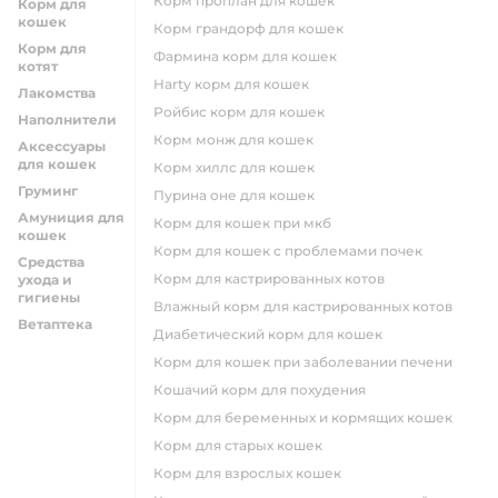
корм проплан для кошек
Корм для
кошек
корм грандорф для кошек
Корм для
фармина корм для кошек
котят
harty корм для кошек
Лакомства
ройбис корм для кошек
Наполнители
корм монж для кошек
Аксессуары
для кошек
корм хиллс для кошек
Груминг
пурина оне для кошек
Амуниция для
корм для кошек при мкб
кошек
корм для кошек с проблемами почек
Средства
Корм для кастрированных котов
ухода и
гигиены
влажный корм для кастрированных котов
Ветаптека
диабетический корм для кошек
корм для кошек при заболевании печени
кошачий корм для похудения
корм для беременных и кормящих кошек
корм для старых кошек
корм для взрослых кошек