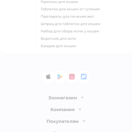
гормоны для кошек
таблетки для кошек от гуляния
препараты для лечения жкт
шприц для таблеток для кошек
набор для сбора мочи у кошек
воротник для кота
бандаж для кошки
App Store
Google Play
AppGallery
RuStore
Зоомагазин
Лицензия
Компания
Как сделать заказ
О компании
Покупателям
Доставка и оплата
Раскрытие информации
Бонусные карты