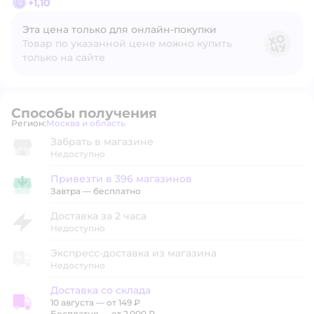
+
1,10
Эта цена только для онлайн‑покупки
Товар по указанной цене можно купить
только на сайте
Способы получения
Регион:
Москва и область
Выбор адреса доставки.
Забрать в магазине
Недоступно
Привезти в 396 магазинов
Привезти в магазин
Завтра
—
бесплатно
Доставка за 2 часа
Недоступно
Экспресс-доставка из магазина
Недоступно
Доставка со склада
10 августа
—
от 149 ₽
Доставка со склада
Бесплатно — от 2 000 ₽