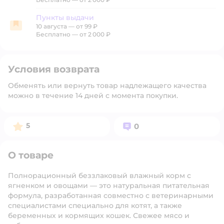
Пункты выдачи
10 августа
—
от 99 ₽
Пункты выдачи
Бесплатно — от 2 000 ₽
Условия возврата
Обменять или вернуть товар надлежащего качества
можно в течение 14 дней с момента покупки.
Рейтинг:
Вопросов:
5
0
О товаре
Полнорационный беззлаковый влажный корм с
ягненком и овощами — это натуральная питательная
формула, разработанная совместно с ветеринарными
специалистами специально для котят, а также
беременных и кормящих кошек. Свежее мясо и