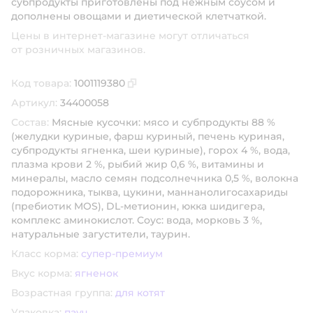
субпродукты приготовлены под нежным соусом и
дополнены овощами и диетической клетчаткой.
Цены в интернет-магазине могут отличаться
от розничных магазинов.
Код товара:
1001119380
Скопировать код товара
Артикул:
34400058
Состав:
Мясные кусочки: мясо и субпродукты 88 %
(желудки куриные, фарш куриный, печень куриная,
субпродукты ягненка, шеи куриные), горох 4 %, вода,
плазма крови 2 %, рыбий жир 0,6 %, витамины и
минералы, масло семян подсолнечника 0,5 %, волокна
подорожника, тыква, цукини, маннанолигосахариды
(пребиотик MOS), DL-метионин, юкка шидигера,
комплекс аминокислот. Соус: вода, морковь 3 %,
натуральные загустители, таурин.
Класс корма:
супер-премиум
Вкус корма:
ягненок
Возрастная группа:
для котят
Упаковка:
пауч