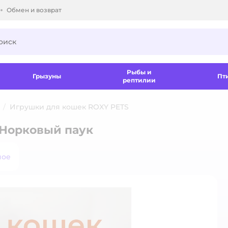
Обмен и возврат
ки.
Рыбы и
Грызуны
Пт
рептилии
Игрушки для кошек ROXY PETS
 Норковый паук
ное