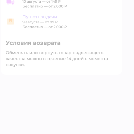
10 августа
—
от 149 ₽
Доставка со склада
Бесплатно — от 2 000 ₽
Пункты выдачи
9 августа
—
от 99 ₽
Пункты выдачи
Бесплатно — от 2 000 ₽
Условия возврата
Обменять или вернуть товар надлежащего
качества можно в течение 14 дней с момента
покупки.