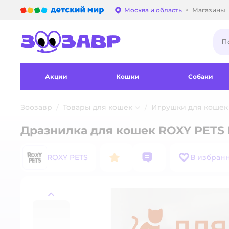
Детский мир
Москва и область
Магазины
Выбор адреса достав
Акции
Кошки
Собаки
Зоозавр
Товары для кошек
Игрушки для кошек
Дразнилка для кошек ROXY PETS
ROXY PETS
В избран
назад