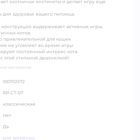
ает охотничьи инстинкты и делает игру еще
 для здоровья вашего питомца.
я конструкция выдерживает активные игры,
гичных котов.
бо привлекательной для кошек
ния не утомляет во время игры
ируют постоянный интерес кота.
с этой стильной дразнилкой!
ных магазинов.
1001112572
RP-CT-07
классические
Нет
Да
для активных