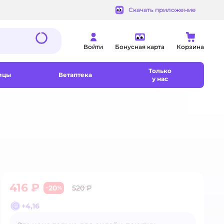
Скачать приложение
Войти
Бонусная карта
Корзина
Только
ицы
Ветаптека
у нас
416 ₽
20
520 ₽
−
%
+
4,16