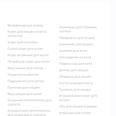
ветеринарные корма
ножницы для стрижки
ногтей
корм для кошек класса
холистик
предметы для кошек
корм для котенка
ошейник для кошки
сухой корм для котят
шлейка для кота
корм влажный для котят
намордник на кота
к
лечебный корм для котят
переноска для кота
вкусняшки для котов
домик для кошки
кошачьи колбаски
лежанка для кошек
подушечки для котов
когтеточка для кота
палочки для кошек
туннель для кошек
вкусняшки для котят
игровой комплекс для
кошки
кошачий наполнитель для
туалета
лаз для кошки в двери
кукурузный наполнитель
игрушки для котов
для кошачьего туалета