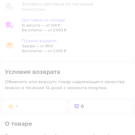
Экспресс-доставка из магазина
Недоступно
Доставка со склада
10 августа
—
от 149 ₽
Доставка со склада
Бесплатно — от 2 000 ₽
Пункты выдачи
Завтра
—
от 99 ₽
Пункты выдачи
Бесплатно — от 2 000 ₽
Условия возврата
Обменять или вернуть товар надлежащего качества
можно в течение 14 дней с момента покупки.
Рейтинг:
Вопросов:
–
0
О товаре