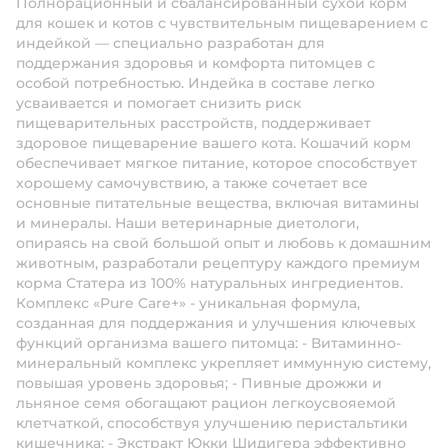
Полнорационный и сбалансированный сухой корм
для кошек и котов с чувствительным пищеварением с
индейкой — специально разработан для
поддержания здоровья и комфорта питомцев с
особой потребностью. Индейка в составе легко
усваивается и помогает снизить риск
пищеварительных расстройств, поддерживает
здоровое пищеварение вашего кота. Кошачий корм
обеспечивает мягкое питание, которое способствует
хорошему самочувствию, а также сочетает все
основные питательные вещества, включая витамины
и минералы. Наши ветеринарные диетологи,
опираясь на свой большой опыт и любовь к домашним
животным, разработали рецептуру каждого премиум
корма Статера из 100% натуральных ингредиентов.
Комплекс «Pure Care+» - уникальная формула,
созданная для поддержания и улучшения ключевых
функций организма вашего питомца: - Витаминно-
минеральный комплекс укрепляет иммунную систему,
повышая уровень здоровья; - Пивные дрожжи и
льняное семя обогащают рацион легкоусвояемой
клетчаткой, способствуя улучшению перистальтики
кишечника; - Экстракт Юкки Шидигера эффективно