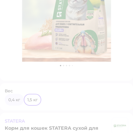
Вес
0,4 кг
1,5 кг
STATERA
Корм для кошек STATERA сухой для
S