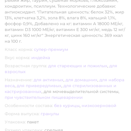
рыбий жир, таурин, сушёная морковь, глюкозамин,
хондроитин, псиллиум. Технологические добавки:
антиоксидант. "Питательная ценность: белок 32%, жир
13%, клетчатка 3,2%, зола 8%, влага 8%, кальций 1,1%,
фосфор 0,9%, Добавлено на кг: витамин А 18000 МЕ/кг,
витамин D3 1000 МЕ/кг, витамин Е 300 мг/кг, медь 12 мг/
кг, цинк 160 мг/кг" Энергетическая ценность: 369 ккал
на 100 г.
Класс корма:
супер-премиум
Вкус корма:
индейка
Возрастная группа:
для стареющих и пожилых
,
для
взрослых
Назначение:
для активных
,
для домашних
,
для набора
веса
,
для привередливых
,
для стерилизованных и
кастрированных
,
для мочевыделительной системы,
при чувствительном пищеварении
Особенности состава:
без курицы
,
низкозерновой
Форма выпуска:
гранулы
Упаковка:
пакет
Размер упаковки:
средняя