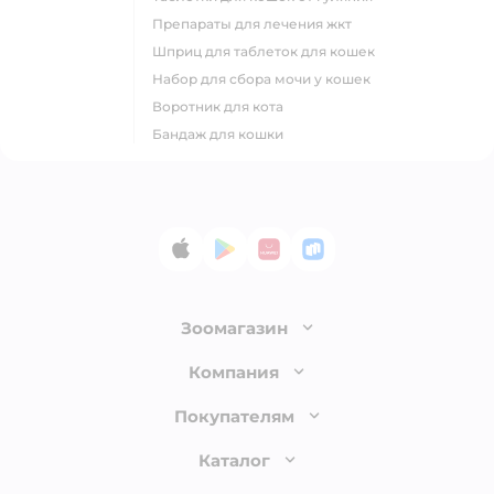
препараты для лечения жкт
шприц для таблеток для кошек
набор для сбора мочи у кошек
воротник для кота
бандаж для кошки
App Store
Google Play
AppGallery
RuStore
Зоомагазин
Лицензия
Компания
Как сделать заказ
О компании
Покупателям
Доставка и оплата
Раскрытие информации
Бонусные карты
Каталог
Обмен и возврат товара
Инвесторам
Электронные подарочные сертификаты
Правила продажи