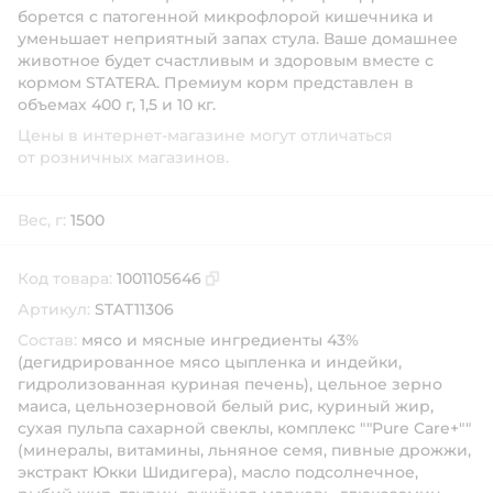
борется с патогенной микрофлорой кишечника и
уменьшает неприятный запах стула. Ваше домашнее
животное будет счастливым и здоровым вместе с
кормом STATERA. Премиум корм представлен в
объемах 400 г, 1,5 и 10 кг.
Цены в интернет-магазине могут отличаться
от розничных магазинов.
Вес, г:
1500
Код товара:
1001105646
Скопировать код товара
Артикул:
STAT11306
Состав:
мясо и мясные ингредиенты 43%
(дегидрированное мясо цыпленка и индейки,
гидролизованная куриная печень), цельное зерно
маиса, цельнозерновой белый рис, куриный жир,
сухая пульпа сахарной свеклы, комплекс ""Pure Care+""
(минералы, витамины, льняное семя, пивные дрожжи,
экстракт Юкки Шидигера), масло подсолнечное,