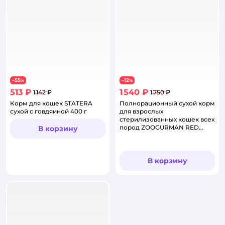
55
12
−
%
−
%
513 ₽
1 540 ₽
1 142 ₽
1 750 ₽
Корм для кошек STATERA
Полнорационный сухой корм
сухой с говдяиной 400 г
для взрослых
стерилизованных кошек всех
пород ZOOGURMAN RED
В корзину
Индейка с тыквой 1,5 кг
В корзину