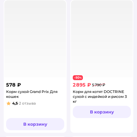
50
−
%
578 ₽
2 895 ₽
5 790 ₽
Корм сухой Grand Prix Для
Корм для котят DOCTRINE
кошек
сухой с индейкой и рисом 3
кг
4,5
2
отзыва
Рейтинг:
В корзину
В корзину