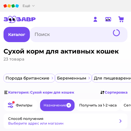
Детский мир
Ещё
Каталог
Сухой корм для активных кошек
23
товара
Порода британские
Беременным
Для пищеварен
Категория: Сухой корм для кошек
Сортировка
Фильтры
Назначение
Получить за 1-2 часа
Сег
Закрыть
Способ получения
Способ получения
Выберите адрес или магазин