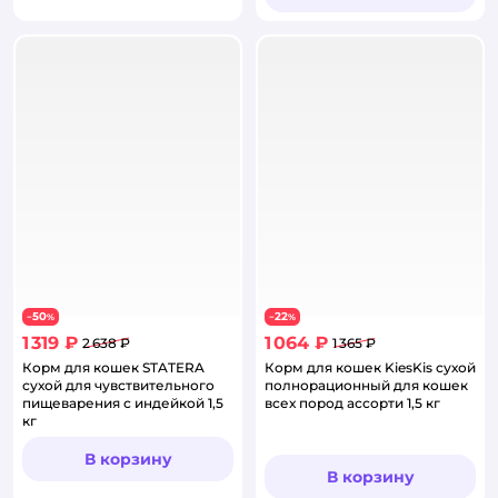
50
22
−
%
−
%
1 319 ₽
1 064 ₽
2 638 ₽
1 365 ₽
Корм для кошек STATERA
Корм для кошек KiesKis сухой
сухой для чувствительного
полнорационный для кошек
пищеварения с индейкой 1,5
всех пород ассорти 1,5 кг
кг
В корзину
В корзину