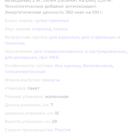
безводный) 2 мг, селен (селенит натрия) 0,35 мг.
Технологические добавки: антиоксидант.
Энергетическая ценность: 360 ккал на 100 г.
Класс корма:
супер-премиум
Вкус корма:
индейка
,
лосось
Возрастная группа:
для взрослых
,
для стареющих и
пожилых
Назначение:
для стерилизованных и кастрированных
,
для домашних
,
при МКБ
Особенности состава:
без курицы
,
беззерновой
,
гипоаллергенный
Форма выпуска:
гранулы
Упаковка:
пакет
Размер упаковки:
маленькая
Длина упаковки, см:
7
Ширина упаковки, см:
15
Высота упаковки, см:
29
Страна производства:
Россия