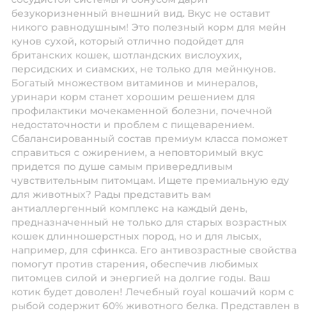
безукоризненный внешний вид. Вкус не оставит
никого равнодушным! Это полезный корм для мейн
кунов сухой, который отлично подойдет для
британских кошек, шотландских вислоухих,
персидских и сиамских, не только для мейнкунов.
Богатый множеством витаминов и минералов,
уринари корм станет хорошим решением для
профилактики мочекаменной болезни, почечной
недостаточности и проблем с пищеварением.
Сбалансированный состав премиум класса поможет
справиться с ожирением, а неповторимый вкус
придется по душе самым привередливым
чувствительным питомцам. Ищете премиальную еду
для животных? Рады представить вам
антиаллергенный комплекс на каждый день,
предназначенный не только для старых возрастных
кошек длинношерстных пород, но и для лысых,
например, для сфинкса. Его антивозрастные свойства
помогут против старения, обеспечив любимых
питомцев силой и энергией на долгие годы. Ваш
котик будет доволен! Лечебный royal кошачий корм с
рыбой содержит 60% животного белка. Представлен в