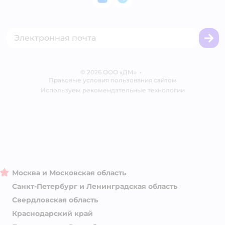
ВКонтакте
Telegram
Оплата Мокка
Политика использования файлов cookie
Одежда для кошек
Аренда торговых помещений
Акции
Сертификат АКИТ
Товары для собак
Горячая линия безопасности
Промокоды
Сертификаты
Корм для собак
Вакансии
Бренды
Обратная связь
Одежда для собак
Контакты
Отзывы
Карта сайта
Ветаптека
© 2026 ООО «ДМ»
Блог
•
Правовые условия пользования сайтом
Магазины сети
Используем рекомендательные технологии
Москва и Московская область
Санкт-Петербург и Ленинградская область
Свердловская область
Краснодарский край