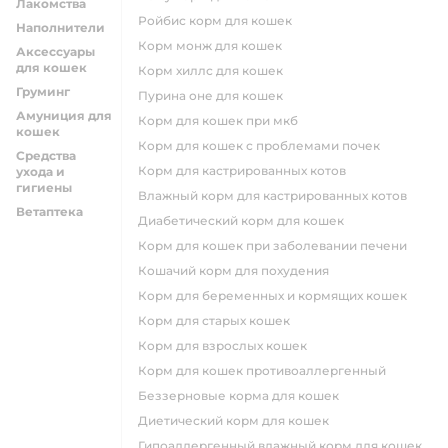
Лакомства
ройбис корм для кошек
Наполнители
корм монж для кошек
Аксессуары
для кошек
корм хиллс для кошек
Груминг
пурина оне для кошек
Амуниция для
корм для кошек при мкб
кошек
корм для кошек с проблемами почек
Средства
Корм для кастрированных котов
ухода и
гигиены
влажный корм для кастрированных котов
Ветаптека
диабетический корм для кошек
корм для кошек при заболевании печени
кошачий корм для похудения
корм для беременных и кормящих кошек
корм для старых кошек
корм для взрослых кошек
корм для кошек противоаллергенный
беззерновые корма для кошек
диетический корм для кошек
гипоаллергенный влажный корм для кошек