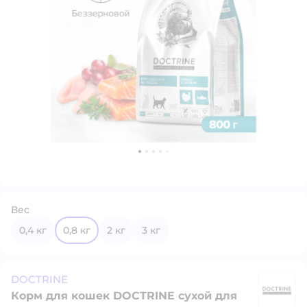
Вес
0,4 кг
0,8 кг
2 кг
3 кг
DOCTRINE
Корм для кошек DOCTRINE сухой для
D