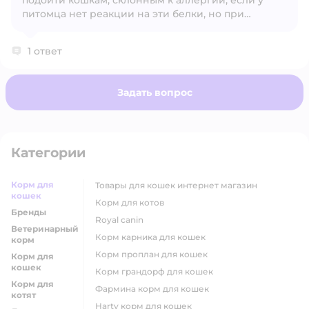
подойти кошкам, склонным к аллергии, если у
питомца нет реакции на эти белки, но при
пищевой аллергии лучше подбирать
гипоаллергенный рацион после консультации с
1 ответ
ветеринаром.
Задать вопрос
Категории
Корм для
товары для кошек интернет магазин
кошек
корм для котов
Бренды
royal canin
Ветеринарный
корм карника для кошек
корм
корм проплан для кошек
Корм для
кошек
корм грандорф для кошек
Корм для
фармина корм для кошек
котят
harty корм для кошек