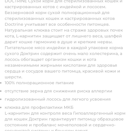
DOCTRINE Сухой корм для стерилизованных кошек и
кастрированных котов с индейкой и лососем.
Беззерновой корм сухой полнорационный для
стерилизованных кошек и кастрированных котов
Doctrine учитывает все особенности питомцев.
Натуральная клюква стоит на страже здоровых почек
кота, L-карнитин защищает от лишнего веса, шалфей
дарит кошке гармонию в душе и крепкие нервы.
Питательное мясо индейки в каждой упаковке корма
сухого Доктрин содержит очень мало холестерина, а
лосось обогащает организм кошки и кота
незаменимыми жирными кислотами для здоровья
сердца и сосудов вашего питомца, красивой кожи и
шерсти.
100% полнорационное питание
отсутствие зерна для снижения риска аллергии
гидролизованный лосось для легкого усвоения
клюква для профилактики МКБ
L-карнитин для контроля веса Гипоаллергенный корм
для кошек Доктрин гарантирует питомцу образцовое
состояние и пробаланс мочеполовой и сердечно-
сосудистой системы и бонусом дарит