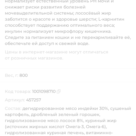
нормализует естественный уровень PH мочи и
снижает риски развития болезней
мочевыделительной системы; лососёвый жир
заботится о красоте и здоровье шерсти; L-карнитин
способствует поддержанию оптимального веса;
инулин нормализует микрофлору кишечника.
Следите за питанием кошки и не перекармливайте её,
обеспечьте ей доступ к свежей воде.
Цены в интернет-магазине могут отличаться
от розничных магазинов.
Вес, г:
800
Код товара:
1001098710
Скопировать код товара
Артикул:
457257
Состав:
дегидрированное мясо индейки 30%, сушеный
картофель, дробленый зеленый горошек,
гидролизованное мясо лосося 8%, куриный жир
(источник жирных кислот Омега-3, Омега-6),
гидролизованная куриная печень, витаминно-