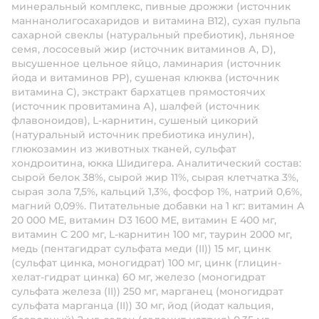
минеральный комплекс, пивные дрожжи (источник
маннанолигосахаридов и витамина В12), сухая пульпа
сахарной свеклы (натуральный пребиотик), льняное
семя, лососевый жир (источник витаминов А, D),
высушенное цельное яйцо, ламинария (источник
йода и витаминов РР), сушеная клюква (источник
витамина С), экстракт бархатцев прямостоячих
(источник провитамина А), шалфей (источник
флавоноидов), L-карнитин, сушеный цикорий
(натуральный источник пребиотика инулин),
глюкозамин из животных тканей, сульфат
хондроитина, юкка Шидигера. Аналитический состав:
сырой белок 38%, сырой жир 11%, сырая клетчатка 3%,
сырая зола 7,5%, кальций 1,3%, фосфор 1%, натрий 0,6%,
магний 0,09%. Питательные добавки на 1 кг: витамин А
20 000 МЕ, витамин D3 1600 МЕ, витамин E 400 мг,
витамин C 200 мг, L-карнитин 100 мг, таурин 2000 мг,
медь (пентагидрат сульфата меди (II)) 15 мг, цинк
(сульфат цинка, моногидрат) 100 мг, цинк (глицин-
хелат-гидрат цинка) 60 мг, железо (моногидрат
сульфата железа (II)) 250 мг, марганец (моногидрат
сульфата марганца (II)) 30 мг, йод (йодат кальция,