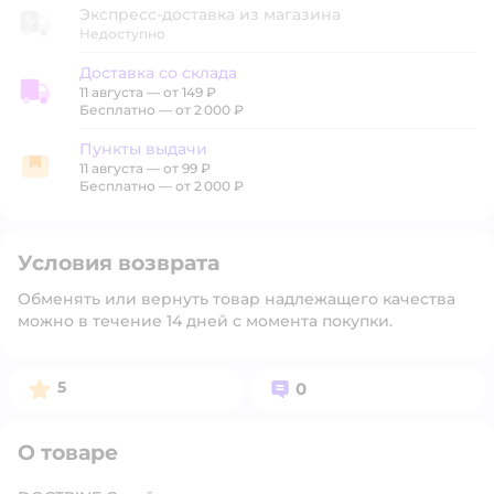
Экспресс-доставка из магазина
Недоступно
Доставка со склада
11 августа
—
от 149 ₽
Доставка со склада
Бесплатно — от 2 000 ₽
Пункты выдачи
11 августа
—
от 99 ₽
Пункты выдачи
Бесплатно — от 2 000 ₽
Условия возврата
Обменять или вернуть товар надлежащего качества
можно в течение 14 дней с момента покупки.
Рейтинг:
Вопросов:
5
0
О товаре