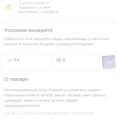
Пункты выдачи
8 августа
—
от 99 ₽
Пункты выдачи
Бесплатно — от 2 000 ₽
Условия возврата
Обменять или вернуть товар надлежащего качества
можно в течение 14 дней с момента покупки.
Фото п
Рейтинг:
Вопросов:
3,5
0
+
1
Откр
О товаре
Инновационный влагоёмкий силикагель нового
поколения Найси WHITE, имеет белый цвет гранул,
купирует запах и влагу за счёт своей
микропористости.
Цены в интернет-магазине могут отличаться