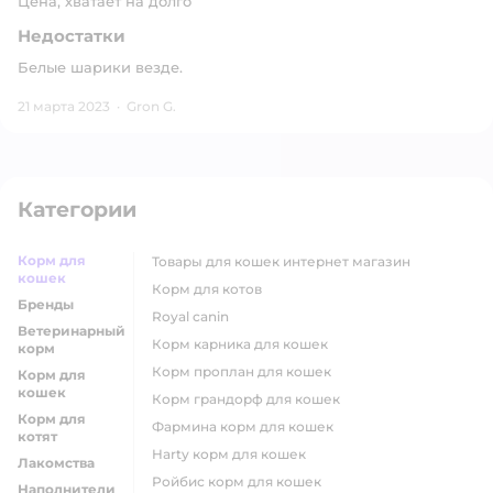
Цена, хватает на долго
Недостатки
Белые шарики везде.
21 марта 2023
·
Gron G.
Категории
Корм для
товары для кошек интернет магазин
кошек
корм для котов
Бренды
royal canin
Ветеринарный
корм карника для кошек
корм
корм проплан для кошек
Корм для
кошек
корм грандорф для кошек
Корм для
фармина корм для кошек
котят
harty корм для кошек
Лакомства
ройбис корм для кошек
Наполнители