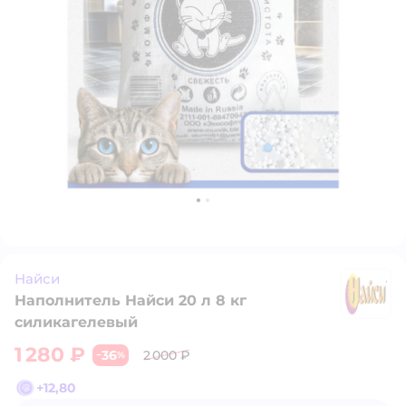
Найси
Наполнитель Найси 20 л 8 кг
Н
силикагелевый
1 280 ₽
36
2 000 ₽
−
%
+
12,80