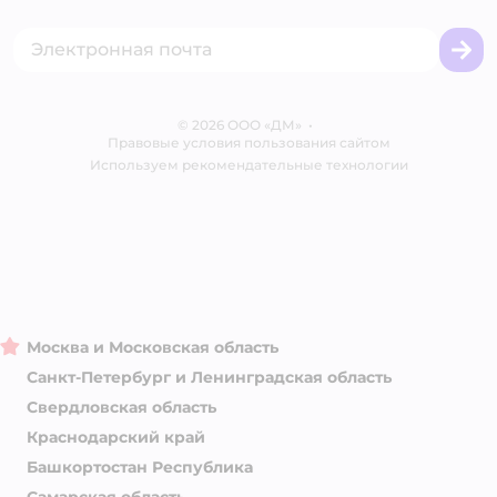
Акции
Сертификат АКИТ
Товары для собак
Горячая линия безопасности
Промокоды
Сертификаты
Корм для собак
Вакансии
Бренды
Обратная связь
Одежда для собак
Контакты
Отзывы
Карта сайта
Ветаптека
© 2026 ООО «ДМ»
Блог
•
Правовые условия пользования сайтом
Магазины сети
Используем рекомендательные технологии
Москва и Московская область
Санкт-Петербург и Ленинградская область
Свердловская область
Краснодарский край
Башкортостан Республика