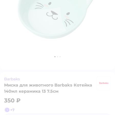
Barbaks
Миска для животного Barbaks Котейка
B
140мл керамика 13 7.5см
350 ₽
+
7