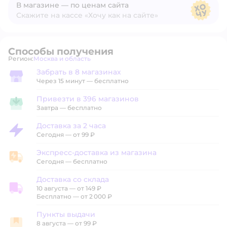
В магазине — по ценам сайта
Скажите на кассе «Хочу как на сайте»
В магазине — по ценам сайта
Способы получения
Регион:
Москва и область
Выбор адреса доставки.
Забрать в 8 магазинах
Забрать в магазине
Через 15 минут — бесплатно
Привезти в 396 магазинов
Привезти в магазин
Завтра
—
бесплатно
Доставка за 2 часа
Доставка за 2 часа
Сегодня
—
от 99 ₽
Экспресс-доставка из магазина
Экспресс-доставка из магазина
Сегодня
—
бесплатно
Доставка со склада
10 августа
—
от 149 ₽
Доставка со склада
Бесплатно — от 2 000 ₽
Пункты выдачи
8 августа
—
от 99 ₽
Пункты выдачи