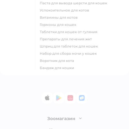
паста для вывода шерсти для кошек
успокоительное для котов
витамины для котов
гормоны для кошек
таблетки для кошек от гуляния
препараты для лечения жкт
шприц для таблеток для кошек
набор для сбора мочи у кошек
воротник для кота
бандаж для кошки
App Store
Google Play
AppGallery
RuStore
Зоомагазин
Лицензия