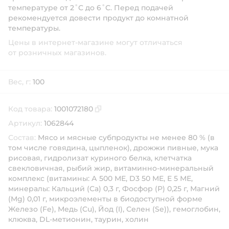
температуре от 2˚С до 6˚С. Перед подачей
рекомендуется довести продукт до комнатной
температуры.
Цены в интернет-магазине могут отличаться
от розничных магазинов.
Вес, г:
100
Код товара:
1001072180
Скопировать код товара
Артикул:
1062844
Состав:
Мясо и мясные субпродукты не менее 80 % (в
том числе говядина, цыпленок), дрожжи пивные, мука
рисовая, гидролизат куриного белка, клетчатка
свекловичная, рыбий жир, витаминно-минеральный
комплекс (витамины: А 500 МЕ, D3 50 ME, Е 5 МЕ,
минералы: Кальций (Са) 0,3 г, Фосфор (Р) 0,25 г, Магний
(Mg) 0,01 г, микроэлементы в биодоступной форме
Железо (Fe), Медь (Cu), Йод (I), Селен (Se)), гемоглобин,
клюква, DL-метионин, таурин, холин