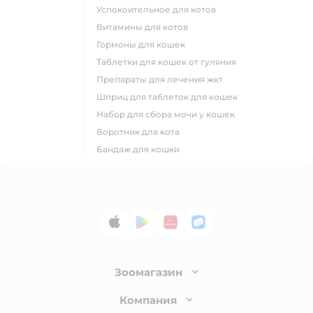
успокоительное для котов
витамины для котов
гормоны для кошек
таблетки для кошек от гуляния
препараты для лечения жкт
шприц для таблеток для кошек
набор для сбора мочи у кошек
воротник для кота
бандаж для кошки
App Store
Google Play
AppGallery
RuStore
Зоомагазин
Лицензия
Компания