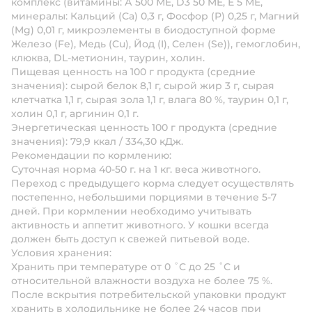
комплекс (витамины: А 500 МЕ, D3 50 ME, Е 5 МЕ,
минералы: Кальций (Са) 0,3 г, Фосфор (Р) 0,25 г, Магний
(Mg) 0,01 г, микроэлементы в биодоступной форме
Железо (Fe), Медь (Cu), Йод (I), Селен (Se)), гемоглобин,
клюква, DL-метионин, таурин, холин.
Пищевая ценность на 100 г продукта (средние
значения): сырой белок 8,1 г, сырой жир 3 г, сырая
клетчатка 1,1 г, сырая зола 1,1 г, влага 80 %, таурин 0,1 г,
холин 0,1 г, аргинин 0,1 г.
Энергетическая ценность 100 г продукта (средние
значения): 79,9 ккал / 334,30 кДж.
Рекомендации по кормлению:
Суточная норма 40-50 г. на 1 кг. веса животного.
Переход с предыдущего корма следует осуществлять
постепенно, небольшими порциями в течение 5-7
дней. При кормлении необходимо учитывать
активность и аппетит животного. У кошки всегда
должен быть доступ к свежей питьевой воде.
Условия хранения:
Хранить при температуре от 0 ˚С до 25 ˚С и
относительной влажности воздуха не более 75 %.
После вскрытия потребительской упаковки продукт
хранить в холодильнике не более 24 часов при