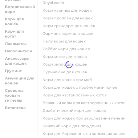
royal canin
Ветеринарный
корм карника для кошек
корм
корм проплан для кошек
Корм для
кошек
корм грандорф для кошек
Корм для
фармина корм для кошек
котят
harty корм для кошек
Лакомства
ройбис корм для кошек
Наполнители
корм монж для кошек
Аксессуары
для кошек
корм хиллс для кошек
Груминг
пурина оне для кошек
Амуниция для
корм для кошек при мкб
кошек
корм для кошек с проблемами почек
Средства
Корм для кастрированных котов
ухода и
гигиены
влажный корм для кастрированных котов
Ветаптека
диабетический корм для кошек
корм для кошек при заболевании печени
кошачий корм для похудения
корм для беременных и кормящих кошек