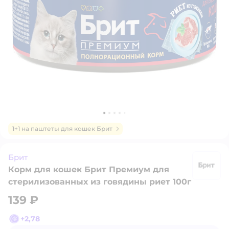
1+1 на паштеты для кошек Брит
Брит
Корм для кошек Брит Премиум для
Б
стерилизованных из говядины риет 100г
139 ₽
+
2,78