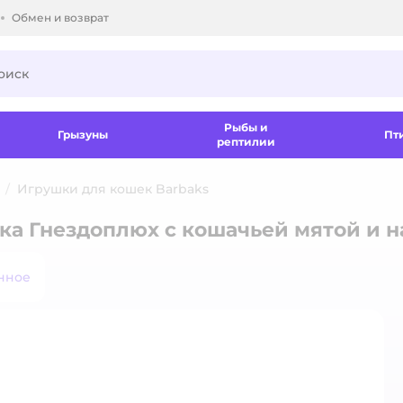
Обмен и возврат
ки.
Рыбы и
Грызуны
Пт
рептилии
Игрушки для кошек Barbaks
ка Гнездоплюх с кошачьей мятой и 
нное