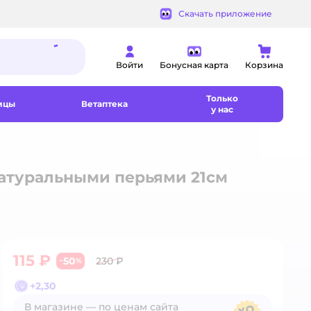
Скачать приложение
Войти
Бонусная карта
Корзина
Только
ицы
Ветаптека
у нас
натуральными перьями 21см
115 ₽
50
230 ₽
−
%
+
2,30
В магазине — по ценам сайта