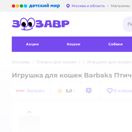
Детский мир
Москва и область
Магазины
Выбор адреса достав
Акции
Кошки
Собаки
Зоозавр
Товары для кошек
Игрушки для кошек
Игрушка для кошек Barbaks Птич
Barbaks
5,0
·
В избра
назад