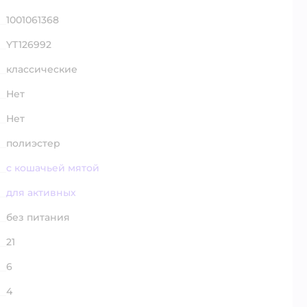
1001061368
YT126992
классические
Нет
Нет
полиэстер
с кошачьей мятой
для активных
без питания
21
6
4