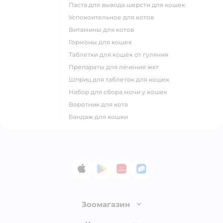
паста для вывода шерсти для кошек
успокоительное для котов
витамины для котов
гормоны для кошек
таблетки для кошек от гуляния
препараты для лечения жкт
шприц для таблеток для кошек
набор для сбора мочи у кошек
воротник для кота
бандаж для кошки
App Store
Google Play
AppGallery
RuStore
Зоомагазин
Лицензия