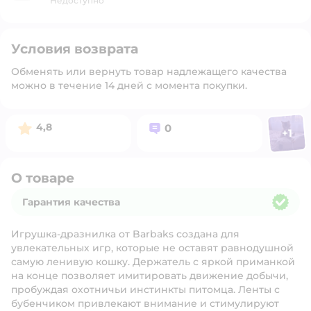
Недоступно
Условия возврата
Обменять или вернуть товар надлежащего качества
можно в течение 14 дней с момента покупки.
Фото п
Рейтинг:
Вопросов:
4,8
0
+
1
Откр
О товаре
Гарантия качества
Гарантия качества
Игрушка-дразнилка от Barbaks создана для
увлекательных игр, которые не оставят равнодушной
самую ленивую кошку. Держатель с яркой приманкой
на конце позволяет имитировать движение добычи,
пробуждая охотничьи инстинкты питомца. Ленты с
бубенчиком привлекают внимание и стимулируют