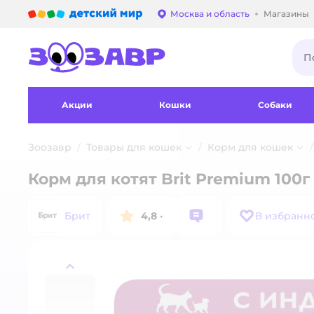
Детский мир
Москва и область
Магазины
Выбор адреса достав
Акции
Кошки
Собаки
Зоозавр
Товары для кошек
Корм для кошек
Корм для котят Brit Premium 100
Брит
4,8
·
В избранн
назад