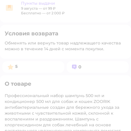
Пункты выдачи
9 августа
—
от 99 ₽
Пункты выдачи
Бесплатно — от 2 000 ₽
Условия возврата
Обменять или вернуть товар надлежащего качества
можно в течение 14 дней с момента покупки.
Рейтинг:
Вопросов:
5
0
О товаре
Профессиональный набор шампунь 500 мл и
кондиционер 500 мл для собак и кошек ZOORIK
антибактериальные создан для бережного ухода за
животными с чувствительной кожей, склонной к
воспалениям и раздражениям. Шампунь с
хлоргексидином для собак лечебный на основе
растительного увлажняющего компонента помогает