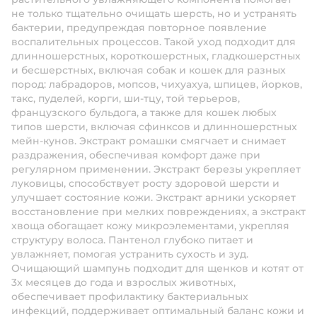
не только тщательно очищать шерсть, но и устранять
бактерии, предупреждая повторное появление
воспалительных процессов. Такой уход подходит для
длинношерстных, короткошерстных, гладкошерстных
и бесшерстных, включая собак и кошек для разных
пород: лабрадоров, мопсов, чихуахуа, шпицев, йорков,
такс, пуделей, корги, ши-тцу, той терьеров,
французского бульдога, а также для кошек любых
типов шерсти, включая сфинксов и длинношерстных
мейн-кунов. Экстракт ромашки смягчает и снимает
раздражения, обеспечивая комфорт даже при
регулярном применении. Экстракт березы укрепляет
луковицы, способствует росту здоровой шерсти и
улучшает состояние кожи. Экстракт арники ускоряет
восстановление при мелких повреждениях, а экстракт
хвоща обогащает кожу микроэлементами, укрепляя
структуру волоса. Пантенол глубоко питает и
увлажняет, помогая устранить сухость и зуд.
Очищающий шампунь подходит для щенков и котят от
3х месяцев до года и взрослых животных,
обеспечивает профилактику бактериальных
инфекций, поддерживает оптимальный баланс кожи и