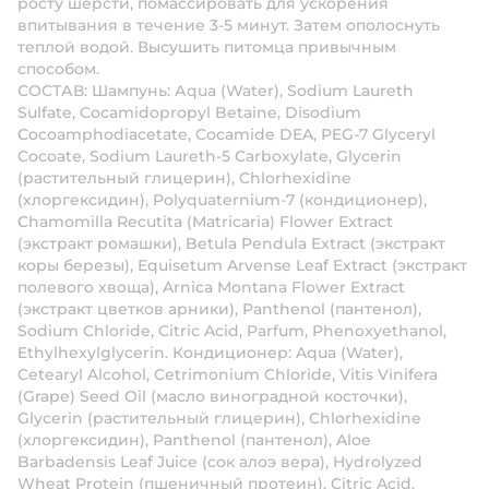
росту шерсти, помассировать для ускорения
впитывания в течение 3-5 минут. Затем ополоснуть
теплой водой. Высушить питомца привычным
способом.
СОСТАВ: Шампунь: Аqua (Water), Sodium Laureth
Sulfate, Cocamidopropyl Betaine, Disodium
Cocoamphodiacetate, Cocamide DEA, PEG-7 Glyceryl
Cocoate, Sodium Laureth-5 Carboxylate, Glycerin
(растительный глицерин), Chlorhexidine
(хлоргексидин), Polyquaternium-7 (кондиционер),
Chamomilla Recutita (Matricaria) Flower Extract
(экстракт ромашки), Betula Pendula Extract (экстракт
коры березы), Equisetum Arvense Leaf Extract (экстракт
полевого хвоща), Arnica Montana Flower Extract
(экстракт цветков арники), Panthenol (пантенол),
Sodium Chloride, Citric Acid, Parfum, Phenoxyethanol,
Ethylhexylglycerin. Кондиционер: Aqua (Water),
Cetearyl Alcohol, Cetrimonium Chloride, Vitis Vinifera
(Grape) Seed Oil (масло виноградной косточки),
Glycerin (растительный глицерин), Chlorhexidine
(хлоргексидин), Panthenol (пантенол), Aloe
Barbadensis Leaf Juice (сок алоэ вера), Hydrolyzed
Wheat Protein (пшеничный протеин), Citric Acid,