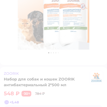
ZOORIK
Набор для собак и кошек ZOORIK
Z
антибактериальный 2*500 мл
548 ₽
30
784 ₽
−
%
+
5,48