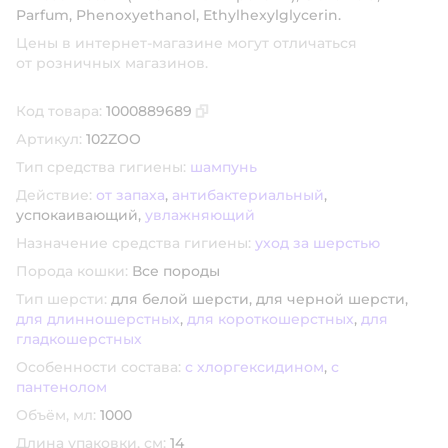
Parfum, Phenoxyethanol, Ethylhexylglycerin.
Цены в интернет-магазине могут отличаться
от розничных магазинов.
Код товара:
1000889689
Скопировать код товара
Артикул:
102ZOO
Тип средства гигиены:
шампунь
Действие:
от запаха
,
антибактериальный
,
успокаивающий,
увлажняющий
Назначение средства гигиены:
уход за шерстью
Порода кошки:
Все породы
Тип шерсти:
для белой шерсти,
для черной шерсти,
для длинношерстных
,
для короткошерстных
,
для
гладкошерстных
Особенности состава:
с хлоргексидином
,
с
пантенолом
Объём, мл:
1000
Длина упаковки, см:
14