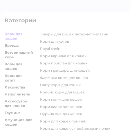
Категории
Корм для
товары для кошек интернет магазин
кошек
корм для котов
Бренды
royal canin
Ветеринарный
корм карника для кошек
корм
корм проплан для кошек
Корм для
кошек
корм грандорф для кошек
Корм для
фармина корм для кошек
котят
harty корм для кошек
Лакомства
ройбис корм для кошек
Наполнители
корм монж для кошек
Аксессуары
для кошек
корм хиллс для кошек
Груминг
пурина оне для кошек
Амуниция для
корм для кошек при мкб
кошек
корм для кошек с проблемами почек