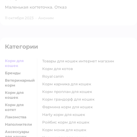
Маленькая когтеточка. Отказ
11 октября 2023
·
Аноним
Категории
Корм для
товары для кошек интернет магазин
кошек
корм для котов
Бренды
royal canin
Ветеринарный
корм карника для кошек
корм
корм проплан для кошек
Корм для
кошек
корм грандорф для кошек
Корм для
фармина корм для кошек
котят
harty корм для кошек
Лакомства
ройбис корм для кошек
Наполнители
корм монж для кошек
Аксессуары
для кошек