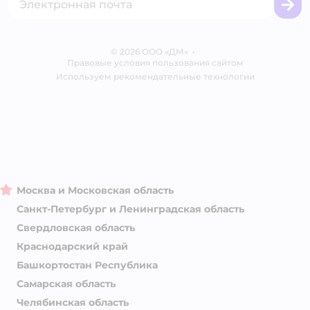
Корм для собак
Вакансии
Бренды
Обратная связь
Одежда для собак
Контакты
Отзывы
Карта сайта
Ветаптека
© 2026 ООО «ДМ»
Блог
•
Правовые условия пользования сайтом
Магазины сети
Используем рекомендательные технологии
Москва и Московская область
Санкт-Петербург и Ленинградская область
Свердловская область
Краснодарский край
Башкортостан Республика
Самарская область
Челябинская область