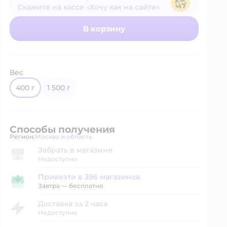
Скажите на кассе «Хочу как на сайте»
В магазине — по ценам сайта
В корзину
Вес
400 г
1 500 г
Способы получения
Регион:
Москва и область
Выбор адреса доставки.
Забрать в магазине
Недоступно
Привезти в 396 магазинов
Привезти в магазин
Завтра
—
бесплатно
Доставка за 2 часа
Недоступно