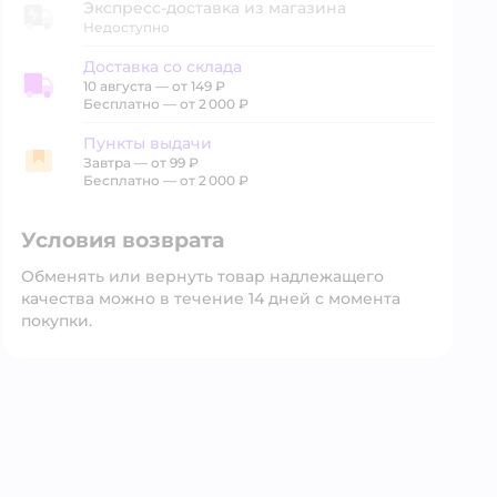
Экспресс-доставка из магазина
Недоступно
Доставка со склада
10 августа
—
от 149 ₽
Доставка со склада
Бесплатно — от 2 000 ₽
Пункты выдачи
Завтра
—
от 99 ₽
Пункты выдачи
Бесплатно — от 2 000 ₽
Условия возврата
Обменять или вернуть товар надлежащего
качества можно в течение 14 дней с момента
покупки.