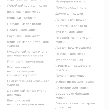
намордник на кота
к
лечебный корм для котят
переноска для кота
вкусняшки для котов
домик для кошки
кошачьи колбаски
лежанка для кошек
подушечки для котов
когтеточка для кота
палочки для кошек
туннель для кошек
вкусняшки для котят
игровой комплекс для
кошки
кошачий наполнитель для
туалета
лаз для кошки в двери
кукурузный наполнитель
игрушки для котов
для кошачьего туалета
туалет для кошек
глиняный наполнитель
фильтр для кошачьего
впитывающий
туалета
наполнитель для
кошачьего туалета
пеленки для кошек
силикагель для кошачьего
зубная щетка для кошек
туалета
ветаптека для кошек
древесный наполнитель
средство от блох для
для кошек
кошек
бентонитовый
глистогонные препараты
наполнитель для кошек
для кошек