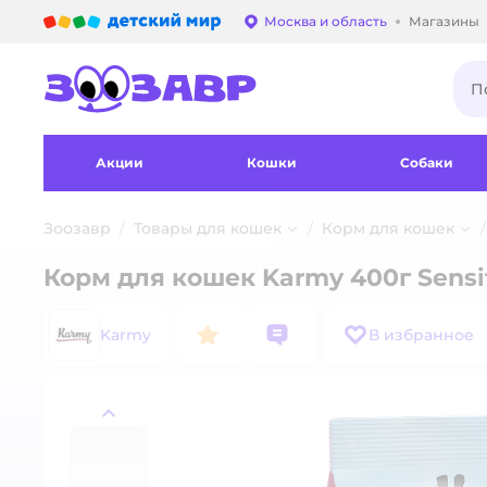
Детский мир
Москва и область
Магазины
Выбор адреса достав
Акции
Кошки
Собаки
Зоозавр
Товары для кошек
Корм для кошек
Корм для кошек Karmy 400г Sens
Karmy
В избранное
назад