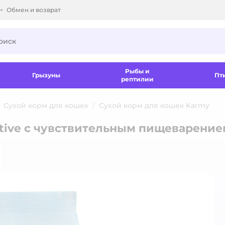
Обмен и возврат
ки.
Рыбы и
Грызуны
Пт
рептилии
Сухой корм для кошек
Сухой корм для кошек Karmy
itive с чувствительным пищеварени