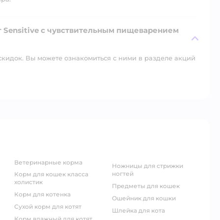
г Sensitive с чувствительным пищеварением
скидок. Вы можете ознакомиться с ними в разделе акций
ветеринарные корма
ножницы для стрижки
ногтей
корм для кошек класса
холистик
предметы для кошек
корм для котенка
ошейник для кошки
сухой корм для котят
шлейка для кота
корм влажный для котят