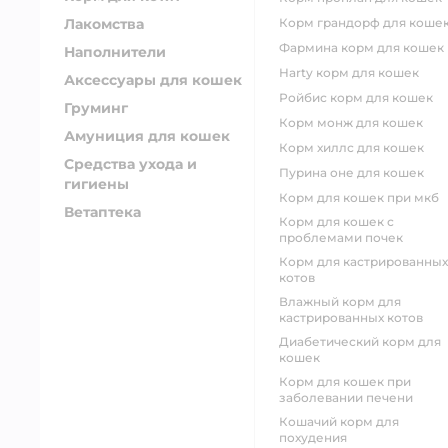
Лакомства
корм грандорф для коше
фармина корм для кошек
Наполнители
harty корм для кошек
Аксессуары для кошек
ройбис корм для кошек
Груминг
корм монж для кошек
Амуниция для кошек
корм хиллс для кошек
Средства ухода и
пурина оне для кошек
гигиены
корм для кошек при мкб
Ветаптека
корм для кошек с
проблемами почек
Корм для кастрированных
котов
влажный корм для
кастрированных котов
диабетический корм для
кошек
корм для кошек при
заболевании печени
кошачий корм для
похудения