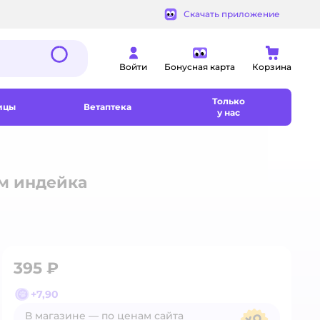
Скачать приложение
Войти
Бонусная карта
Корзина
Только
ицы
Ветаптека
у нас
ем индейка
395 ₽
+
7,90
В магазине — по ценам сайта