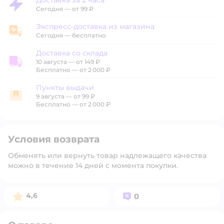
Доставка за 2 часа
Доставка за 2 часа
Сегодня
—
от 99 ₽
Экспресс-доставка из магазина
Экспресс-доставка из магазина
Сегодня
—
бесплатно
Доставка со склада
10 августа
—
от 149 ₽
Доставка со склада
Бесплатно — от 2 000 ₽
Пункты выдачи
9 августа
—
от 99 ₽
Пункты выдачи
Бесплатно — от 2 000 ₽
Условия возврата
Обменять или вернуть товар надлежащего качества
можно в течение 14 дней с момента покупки.
Рейтинг:
Вопросов:
4,6
0