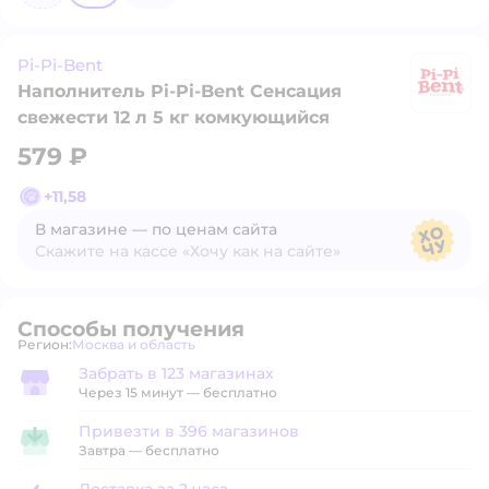
Pi-Pi-Bent
Наполнитель Pi-Pi-Bent Сенсация
Pi
свежести 12 л 5 кг комкующийся
579 ₽
+
11,58
В магазине — по ценам сайта
Скажите на кассе «Хочу как на сайте»
В магазине — по ценам сайта
Способы получения
Регион:
Москва и область
Выбор адреса доставки.
Забрать в 123 магазинах
Забрать в магазине
Через 15 минут — бесплатно
Привезти в 396 магазинов
Привезти в магазин
Завтра
—
бесплатно