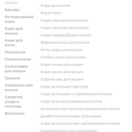
кошек
корм для котов
Бренды
royal canin
Ветеринарный
корм карника для кошек
корм
корм проплан для кошек
Корм для
кошек
корм грандорф для кошек
Корм для
фармина корм для кошек
котят
harty корм для кошек
Лакомства
ройбис корм для кошек
Наполнители
корм монж для кошек
Аксессуары
для кошек
корм хиллс для кошек
Груминг
пурина оне для кошек
Амуниция для
корм для кошек при мкб
кошек
корм для кошек с проблемами почек
Средства
Корм для кастрированных котов
ухода и
гигиены
влажный корм для кастрированных котов
Ветаптека
диабетический корм для кошек
корм для кошек при заболевании печени
кошачий корм для похудения