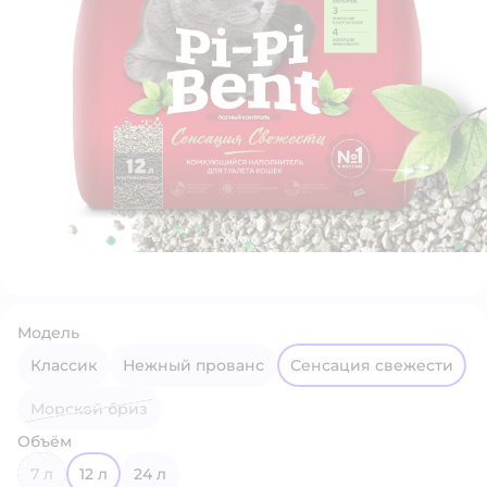
Модель
Классик
Нежный прованс
Сенсация свежести
Морской бриз
Объём
7 л
12 л
24 л