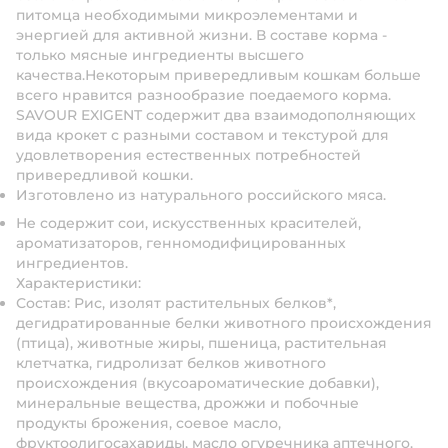
питомца необходимыми микроэлементами и
энергией для активной жизни. В составе корма -
только мясные ингредиенты высшего
качества.Некоторым привередливым кошкам больше
всего нравится разнообразие поедаемого корма.
SAVOUR EXIGENT содержит два взаимодополняющих
вида крокет с разными составом и текстурой для
удовлетворения естественных потребностей
привередливой кошки.
Изготовлено из натурального российского мяса.
Не содержит сои, искусственных красителей,
ароматизаторов, генномодифицированных
ингредиентов.
Характеристики:
Состав
: Рис, изолят растительных белков*,
дегидратированные белки животного происхождения
(птица), животные жиры, пшеница, растительная
клетчатка, гидролизат белков животного
происхождения (вкусоароматические добавки),
минеральные вещества, дрожжи и побочные
продукты брожения, соевое масло,
фруктоолигосахариды, масло огуречника аптечного.