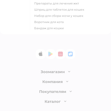
препараты для лечения жкт
шприц для таблеток для кошек
набор для сбора мочи у кошек
воротник для кота
бандаж для кошки
App Store
Google Play
AppGallery
RuStore
Зоомагазин
Лицензия
Компания
Как сделать заказ
О компании
Покупателям
Доставка и оплата
Раскрытие информации
Бонусные карты
Каталог
Обмен и возврат товара
Инвесторам
Электронные подарочные сертификаты
Правила продажи
Товары для кошек