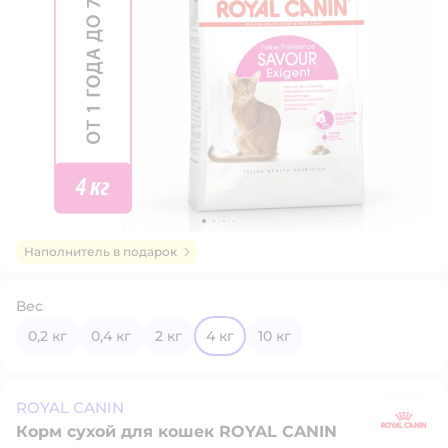
Наполнитель в подарок
Вес
0,2 кг
0,4 кг
2 кг
4 кг
10 кг
ROYAL CANIN
Корм сухой для кошек ROYAL CANIN
R