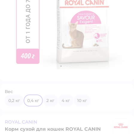
Вес
0,2 кг
0,4 кг
2 кг
4 кг
10 кг
ROYAL CANIN
Корм сухой для кошек ROYAL CANIN
R