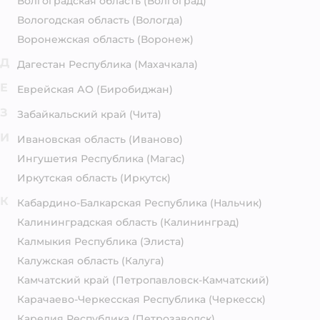
Волгоградская область
(Волгоград)
Вологодская область
(Вологда)
Воронежская область
(Воронеж)
Д
Дагестан Республика
(Махачкала)
Е
Еврейская АО
(Биробиджан)
З
Забайкальский край
(Чита)
И
Ивановская область
(Иваново)
Ингушетия Республика
(Магас)
Иркутская область
(Иркутск)
К
Кабардино-Балкарская Республика
(Нальчик)
Калининградская область
(Калининград)
Калмыкия Республика
(Элиста)
Калужская область
(Калуга)
Камчатский край
(Петропавловск-Камчатский)
Карачаево-Черкесская Республика
(Черкесск)
Карелия Республика
(Петрозаводск)