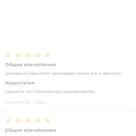
Рейтинг:
5
Общие впечатления
Шикарный корм.Мой привереда только его и трескает.
Недостатки
Сдеоайте зип пакет,быстро выветривается.
30 июля 2026
·
Яна В.
Рейтинг:
5
Общие впечатления