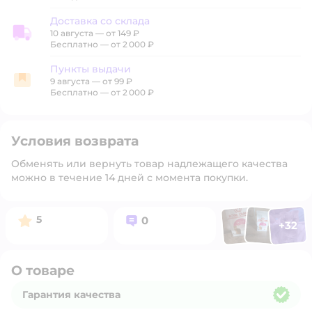
Доставка со склада
10 августа
—
от 149 ₽
Доставка со склада
Бесплатно — от 2 000 ₽
Пункты выдачи
9 августа
—
от 99 ₽
Пункты выдачи
Бесплатно — от 2 000 ₽
Условия возврата
Обменять или вернуть товар надлежащего качества
можно в течение 14 дней с момента покупки.
Фото п
Фото пользоват
Фото польз
Рейтинг:
Вопросов:
5
0
+
32
Открыть 
О товаре
Гарантия качества
Гарантия качества