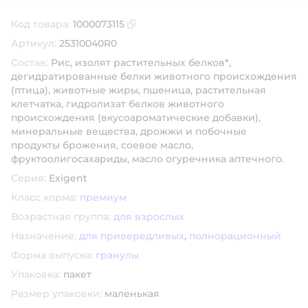
Код товара:
1000073115
Скопировать код товара
Артикул:
25310040R0
Состав:
Рис, изолят растительных белков*,
дегидратированные белки животного происхождения
(птица), животные жиры, пшеница, растительная
клетчатка, гидролизат белков животного
происхождения (вкусоароматические добавки),
минеральные вещества, дрожжи и побочные
продукты брожения, соевое масло,
фруктоолигосахариды, масло огуречника аптечного.
Серия:
Exigent
Класс корма:
премиум
Возрастная группа:
для взрослых
Назначение:
для привередливых
,
полнорационный
Форма выпуска:
гранулы
Упаковка:
пакет
Размер упаковки:
маленькая