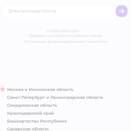
Товары для собак
Горячая линия безопасности
Промокоды
Сертификаты
Корм для собак
Вакансии
Бренды
Обратная связь
Одежда для собак
Контакты
Отзывы
Карта сайта
Ветаптека
© 2026 ООО «ДМ»
Блог
•
Правовые условия пользования сайтом
Магазины сети
Используем рекомендательные технологии
Москва и Московская область
Санкт-Петербург и Ленинградская область
Свердловская область
Краснодарский край
Башкортостан Республика
Самарская область